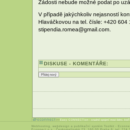
Žádosti nebude možné podat po uzáv
V případě jakýchkoliv nejasností kont
Hlaváčkovou na tel. čísle: +420 604
stipendia.romea@gmail.com.
DISKUSE - KOMENTÁŘE:
Easy CONNECTion
- snadné spojení mezi lidmi, kteř
Webhosting
,
webdesign
a
publikační systém Toolkit
-
Econne
Econnect,o.s.; Českomalínská 23; 160 00 Praha 6; tel: 224