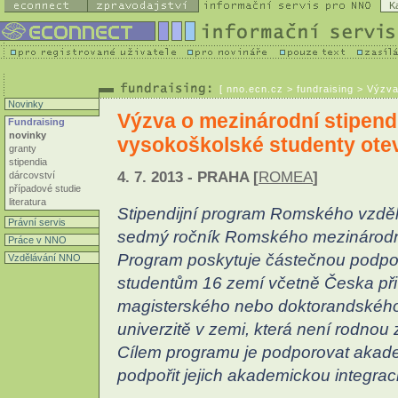
K
[
nno.ecn.cz
> fundraising > Výzva
Novinky
Výzva o mezinárodní stipend
Fundraising
novinky
vysokoškolské studenty ote
granty
stipendia
4. 7. 2013 - PRAHA [
ROMEA
]
dárcovství
případové studie
literatura
Stipendijní program Romského vzděl
Právní servis
sedmý ročník Romského mezinárodní
Práce v NNO
Program poskytuje částečnou podp
Vzdělávání NNO
studentům 16 zemí včetně Česka při
magisterského nebo doktorandského
univerzitě v zemi, která není rodnou
Cílem programu je podporovat akade
podpořit jejich akademickou integrac