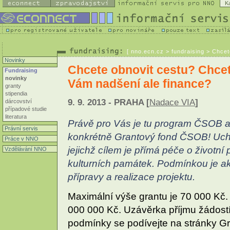
K
[
nno.ecn.cz
> fundraising > Chcet
Novinky
Chcete obnovit cestu? Chcet
Fundraising
novinky
Vám nadšení ale finance?
granty
stipendia
9. 9. 2013 - PRAHA [
Nadace VIA
]
dárcovství
případové studie
literatura
Právě pro Vás je tu program ČSOB a
Právní servis
konkrétně Grantový fond ČSOB! Uch
Práce v NNO
jejichž cílem je přímá péče o životn
Vzdělávání NNO
kulturních památek. Podmínkou je ak
přípravy a realizace projektu.
Maximální výše grantu je 70 000 Kč. 
000 000 Kč. Uzávěrka příjmu žádostí o
podmínky se podívejte na stránky 