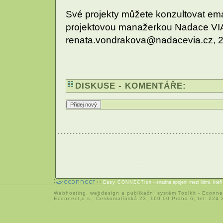
Své projekty můžete konzultovat ema
projektovou manažerkou Nadace VI
renata.vondrakova@nadacevia.cz, 2
DISKUSE - KOMENTÁŘE:
Easy CONNECTion
- snadné spojení mezi lidmi, kteř
Webhosting
,
webdesign
a
publikační systém Toolkit
-
Econne
Econnect,o.s.; Českomalínská 23; 160 00 Praha 6; tel: 224