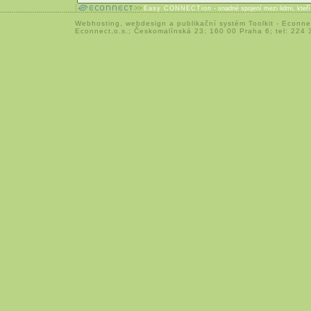
Easy CONNECTion
- snadné spojení mezi lidmi, kteř
Webhosting
,
webdesign
a
publikační systém Toolkit
-
Econne
Econnect,o.s.; Českomalínská 23; 160 00 Praha 6; tel: 224