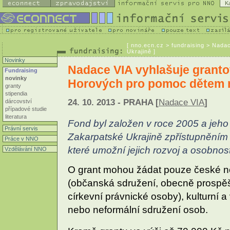
K
[
nno.ecn.cz
> fundraising > Nada
Ukrajině ]
Novinky
Nadace VIA vyhlašuje grant
Fundraising
novinky
Horových pro pomoc dětem n
granty
stipendia
24. 10. 2013 - PRAHA [
Nadace VIA
]
dárcovství
případové studie
literatura
Fond byl založen v roce 2005 a jeho
Právní servis
Zakarpatské Ukrajině zpřístupněním v
Práce v NNO
které umožní jejich rozvoj a osobnost
Vzdělávání NNO
O grant mohou žádat pouze české n
(občanská sdružení, obecně prospěš
církevní právnické osoby), kulturní a
nebo neformální sdružení osob.