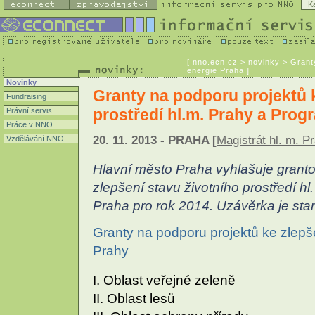
K
[
nno.ecn.cz
> novinky > Granty
energie Praha ]
Novinky
Granty na podporu projektů k
Fundraising
prostředí hl.m. Prahy a Prog
Právní servis
Práce v NNO
20. 11. 2013 - PRAHA [
Magistrát hl. m. P
Vzdělávání NNO
Hlavní město Praha vyhlašuje granto
zlepšení stavu životního prostředí h
Praha pro rok 2014. Uzávěrka je sta
Granty na podporu projektů ke zlepše
Prahy
I. Oblast veřejné zeleně
II. Oblast lesů