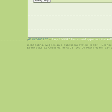
Easy CONNECTion
- snadné spojení mezi lidmi, kteř
Webhosting
,
webdesign
a
publikační systém Toolkit
-
Econne
Econnect,o.s.; Českomalínská 23; 160 00 Praha 6; tel: 224