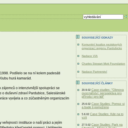
SOUVISEJÍCÍ ODKAZY
Komunitní koalice neziskových
organizací regionu Pardubicko
Nadace VIA
Charles Stewart Mott Foundation
Nadace Partnerství
1998. Podílelo se na ní kolem padesáti
z Klubu hurá kamarád.
SOUVISEJÍCÍ ČLÁNKY
 zájemců o intenzivnější spolupráci se
Case studies: "Obnova
20.9.02
 o duševní zdraví Pardubice, Salesiánské
ovocnářství: perspektiva pro
přírodu i pro lidi"
lupráce vyvíjela a co zúčastněným organizacím
Case Studies: Pomoz si
25.6.02
a bude ti pomoženo
Case Studies: Kde na to
5.6.02
vzít
veřejnost i instituce o naší práci a jejím
Case Studies: Park na
27.5.02
 Střediska křesťanské pomoci. Ustálením
Fifejdách - Místo k životu