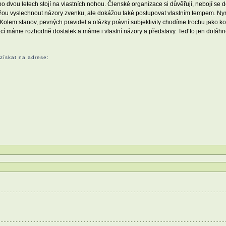
 dvou letech stojí na vlastních nohou. Členské organizace si důvěřují, nebojí se 
žou vyslechnout názory zvenku, ale dokážou také postupovat vlastním tempem. Nyní 
"Kolem stanov, pevných pravidel a otázky právní subjektivity chodíme trochu jako k
í máme rozhodně dostatek a máme i vlastní názory a představy. Teď to jen dotáhn
 získat na adrese: