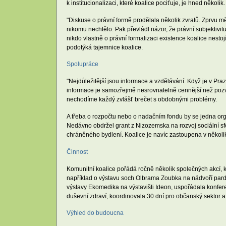
k institucionalizaci, které koalice pociťuje, je hned několik
"Diskuse o právní formě prodělala několik zvratů. Zprvu mě
nikomu nechtělo. Pak převládl názor, že právní subjektivi
nikdo vlastně o právní formalizaci existence koalice nesto
podotýká tajemnice koalice.
Spolupráce
"Nejdůležitější jsou informace a vzdělávání. Když je v Pr
informace je samozřejmě nesrovnatelně cennější než pozvá
nechodíme každý zvlášť brečet s obdobnými problémy.
A třeba o rozpočtu nebo o nadačním fondu by se jedna organ
Nedávno obdržel grant z Nizozemska na rozvoj sociální sf
chráněného bydlení. Koalice je navíc zastoupena v několi
Činnost
Komunitní koalice pořádá ročně několik společných akcí, 
například o výstavu soch Olbrama Zoubka na nádvoří pard
výstavy Ekomedika na výstavišti Ideon, uspořádala konfer
duševní zdraví, koordinovala 30 dní pro občanský sektor 
Výhled do budoucna