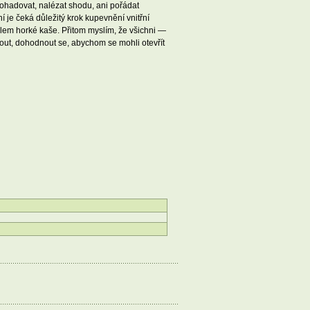
dohadovat, nalézat shodu, ani pořádat
je čeká důležitý krok kupevnění vnitřní
olem horké kaše. Přitom myslím, že všichni —
out, dohodnout se, abychom se mohli otevřít