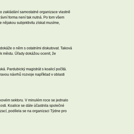
e do zakládání samostatné organizace vlastně
rávní forma není tak nutná. Po tom všem
e nějakou subjektivitu získat musíme,
 dokáže o něm s ostatními diskutovat. Taková
 k městu. Úřady dokážou ocenit, že
ká. Pardubický magistrát s koalicí počítá.
avou návrhů rozvoje například v oblasti
skovém sektoru. V minulém roce se jednalo
ti. Koalice se dále účastnila společné
ací, podílela se na organizaci Týdne pro