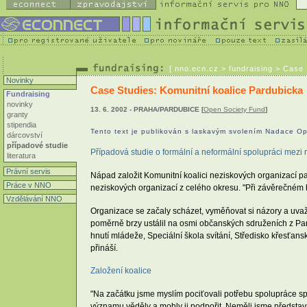
[
nno.ecn.cz
> fundraising > Case 
Novinky
Case Studies: Komunitní koalice Pardubicka
Fundraising
novinky
13. 6. 2002 - PRAHA/PARDUBICE [
Open Society Fund
]
granty
stipendia
Tento text je publikován s laskavým svolením Nadace O
dárcovství
případové studie
Případová studie o formální a neformální spolupráci mezi
literatura
Právní servis
Nápad založit Komunitní koalici neziskových organizací p
Práce v NNO
neziskových organizací z celého okresu. "Při závěrečném h
Vzdělávání NNO
Organizace se začaly scházet, vyměňovat si názory a uvaž
poměrně brzy ustálil na osmi občanských sdruženích z Pa
hnutí mládeže, Speciální škola svítání, Středisko křesťans
přináší.
Založení koalice
"Na začátku jsme myslím pociťovali potřebu spolupráce spíše 
významu věděly a mohly ji podpořit. Neměli jsme představ