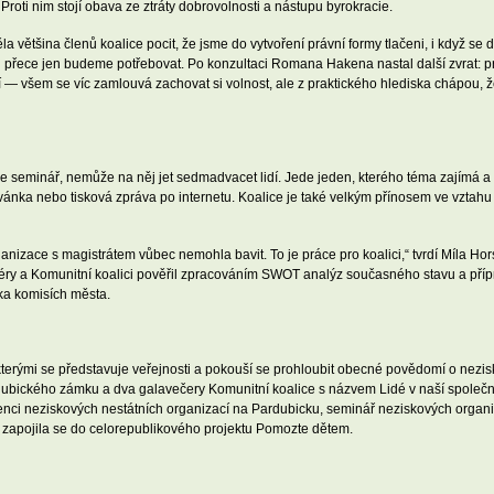
. Proti nim stojí obava ze ztráty dobrovolnosti a nástupu byrokracie.
la většina členů koalice pocit, že jsme do vytvoření právní formy tlačeni, i když s
tu přece jen budeme potřebovat. Po konzultaci Romana Hakena nastal další zvrat: p
jí — všem se víc zamlouvá zachovat si volnost, ale z praktického hlediska chápou, ž
aze seminář, nemůže na něj jet sedmadvacet lidí. Jede jeden, kterého téma zajímá a
nka nebo tisková zpráva po internetu. Koalice je také velkým přínosem ve vztahu
izace s magistrátem vůbec nemohla bavit. To je práce pro koalici,“ tvrdí Míla Hors
éry a Komunitní koalici pověřil zpracováním SWOT analýz současného stavu a přípr
ka komisích města.
kterými se představuje veřejnosti a pokouší se prohloubit obecné povědomí o nezi
ubického zámku a dva galavečery Komunitní koalice s názvem Lidé v naší společnos
enci neziskových nestátních organizací na Pardubicku, seminář neziskových organiz
a zapojila se do celorepublikového projektu Pomozte dětem.