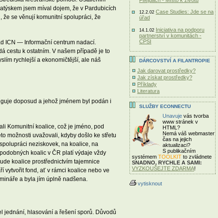
 Matýskem jsem míval dojem, že v Pardubicích
Case Studies: Jde se na
12.2.02
, že se věnují komunitní spolupráci, že
úřad
Iniciativa na podporu
14.1.02
partnerství v komunitách -
CPSI
ad ICN — Informační centrum nadací.
edá cestu k ostatním. V našem případě je to
slím rychlejší a ekonomičtější, ale náš
DÁRCOVSTVÍ A FILANTROPIE
Jak darovat prostředky?
Jak získat prostředky?
Příklady
Literatura
unguje doposud a jehož jménem byl podán i
SLUŽBY ECONNECTU
Unavuje
vás tvorba
www stránek v
li Komunitní koalice, což je jméno, pod
HTML?
Nemá váš webmaster
to možnosti uvažovali, kdyby došlo ke střetu
čas
na jejich
spolupráci neziskovek, na koalice, na
aktualizaci?
S publikačním
 podobných koalic v ČR platí výdaje vždy
systémem
TOOLKIT
to zvládnete
bude koalice prostřednictvím tajemnice
SNADNO, RYCHLE A SAMI:
VYZKOUŠEJTE ZDARMA
!
 vytvořit fond, ať v rámci koalice nebo ve
semináře a byla jím úplně nadšena.
vytisknout
el jednání, hlasování a řešení sporů. Důvodů