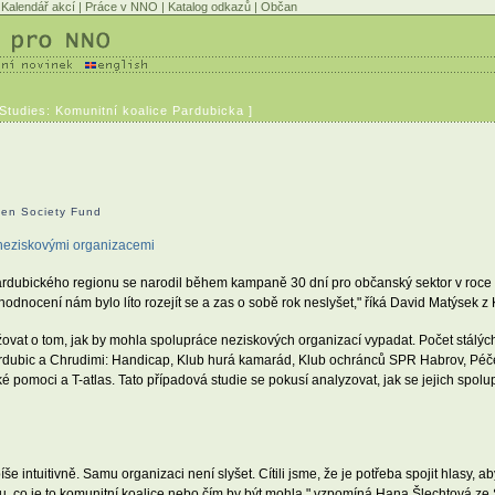
Kalendář akcí
|
Práce v NNO
|
Katalog odkazů
|
Občan
Studies: Komunitní koalice Pardubicka ]
pen Society Fund
 neziskovými organizacemi
ardubického regionu se narodil během kampaně 30 dní pro občanský sektor v roce 
odnocení nám bylo líto rozejít se a zas o sobě rok neslyšet," říká David Matýsek 
ovat o tom, jak by mohla spolupráce neziskových organizací vypadat. Počet stálých
rdubic a Chrudimi: Handicap, Klub hurá kamarád, Klub ochránců SPR Habrov, Péče
ké pomoci a T-atlas. Tato případová studie se pokusí analyzovat, jak se jejich spo
intuitivně. Samu organizaci není slyšet. Cítili jsme, že je potřeba spojit hlasy, aby 
u, co je to komunitní koalice nebo čím by být mohla," vzpomíná Hana Šlechtová ze