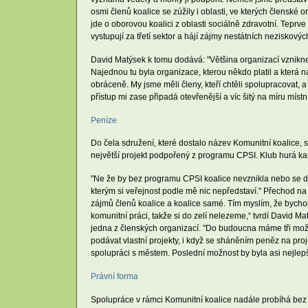
osmi členů koalice se zúžily i oblasti, ve kterých člensk
jde o oborovou koalici z oblasti sociálně zdravotní. Teprv
vystupují za třetí sektor a hájí zájmy nestátních neziskov
David Matýsek k tomu dodává: "Většina organizací vznikn
Najednou tu byla organizace, kterou někdo platil a která na
obráceně. My jsme měli členy, kteří chtěli spolupracovat, a
přístup mi zase připadá otevřenější a víc šitý na míru mís
Peníze
Do čela sdružení, které dostalo název Komunitní koalice,
největší projekt podpořený z programu CPSI. Klub hurá ka
"Ne že by bez programu CPSI koalice nevznikla nebo se dá
kterým si veřejnost podle mě nic nepředstaví." Přechod na
zájmů členů koalice a koalice samé. Tím myslím, že bychom
komunitní práci, takže si do zelí nelezeme,“ tvrdí David 
jedna z členských organizací. "Do budoucna máme tři možno
podávat vlastní projekty, i když se sháněním peněz na proj
spolupráci s městem. Poslední možnost by byla asi nejlepší
Právní forma
Spolupráce v rámci Komunitní koalice nadále probíhá bez s