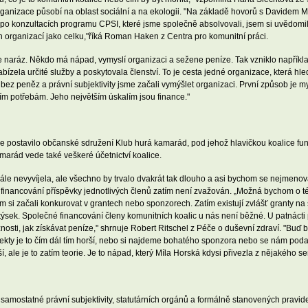
é organizace působí na oblast sociální a na ekologii. "Na základě hovorů s Davidem
e po konzultacích programu CPSI, které jsme společně absolvovali, jsem si uvědomil
ých organizací jako celku,"říká Roman Haken z Centra pro komunitní práci.
e naráz. Někdo má nápad, vymyslí organizaci a sežene peníze. Tak vzniklo napříkl
bízela určité služby a poskytovala členství. To je cesta jedné organizace, která hl
 bez peněz a právní subjektivity jsme začali vymýšlet organizaci. První způsob je my
tním potřebám. Jeho největším úskalím jsou finance."
 se postavilo občanské sdružení Klub hurá kamarád, pod jehož hlavičkou koalice f
marád vede také veškeré účetnictví koalice.
le nevyvíjela, ale všechno by trvalo dvakrát tak dlouho a asi bychom se nejmenova
 financování příspěvky jednotlivých členů zatím není zvažován. „Možná bychom o té
 si začali konkurovat v grantech nebo sponzorech. Zatím existují zvlášť granty na 
Matýsek. Společné financování členy komunitních koalic u nás není běžné. U patnácti
sti, jak získávat peníze," shrnuje Robert Ritschel z Péče o duševní zdraví. "Buď 
ekty je to čím dál tím horší, nebo si najdeme bohatého sponzora nebo se nám podaří
, ale je to zatím teorie. Je to nápad, který Míla Horská kdysi přivezla z nějakého 
amostatné právní subjektivity, statutárních orgánů a formálně stanovených pravid