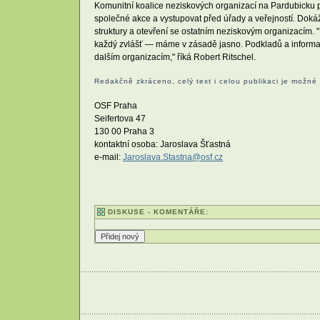
Komunitní koalice neziskových organizací na Pardubicku po
společné akce a vystupovat před úřady a veřejností. Doká
struktury a otevření se ostatním neziskovým organizacím. 
každý zvlášť — máme v zásadě jasno. Podkladů a informac
dalším organizacím," říká Robert Ritschel.
Redakčně zkráceno, celý text i celou publikaci je možné
OSF Praha
Seifertova 47
130 00 Praha 3
kontaktní osoba: Jaroslava Šťastná
e-mail:
Jaroslava.Stastna@osf.cz
DISKUSE - KOMENTÁŘE: