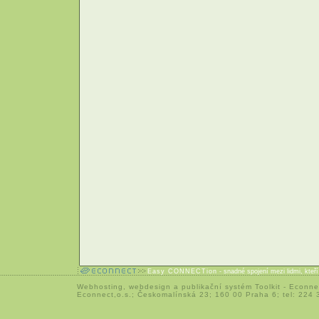
Easy CONNECTion
- snadné spojení mezi lidmi, kteř
Webhosting
,
webdesign
a
publikační systém Toolkit
-
Econne
Econnect,o.s.; Českomalínská 23; 160 00 Praha 6; tel: 224