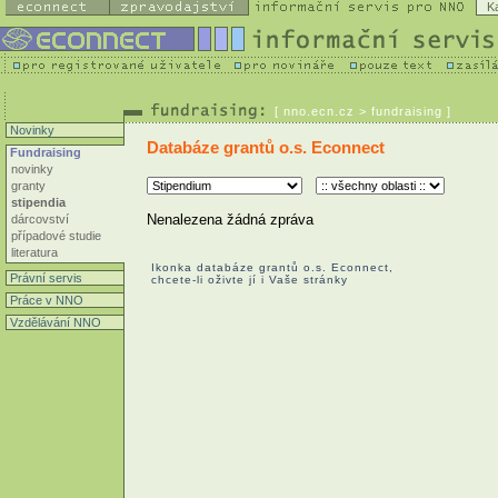
K
[
nno.ecn.cz
> fundraising ]
Novinky
Databáze grantů o.s. Econnect
Fundraising
novinky
granty
stipendia
Nenalezena žádná zpráva
dárcovství
případové studie
literatura
Ikonka databáze grantů o.s. Econnect,
Právní servis
chcete-li oživte jí i Vaše stránky
Práce v NNO
Vzdělávání NNO