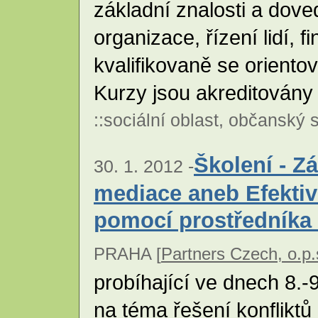
základní znalosti a doved
organizace, řízení lidí, f
kvalifikovaně se oriento
Kurzy jsou akreditován
::
sociální oblast
,
občanský s
Školení - Z
30. 1. 2012 -
mediace aneb Efektivn
pomocí prostředníka - I
PRAHA [
Partners Czech, o.p.
probíhající ve dnech 8.-
na téma řešení konfliktů