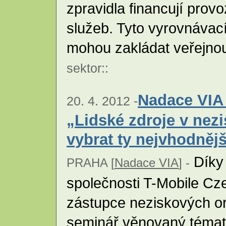
zpravidla financují prov
služeb. Tyto vyrovnávac
mohou zakládat veřejno
sektor
::
Nadace VIA
20. 4. 2012 -
„Lidské zdroje v nez
vybrat ty nejvhodněj
Díky 
PRAHA [
Nadace VIA
] -
společnosti T-Mobile C
zástupce neziskových or
seminář věnovaný tématic