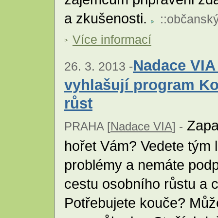
a zkušenosti.
::
občanský
Více informací
Nadace VIA
26. 3. 2013 -
vyhlašují program Ko
růst
Zapal
PRAHA [
Nadace VIA
] -
hořet Vám? Vedete tým lid
problémy a nemáte podpo
cestu osobního růstu a
Potřebujete kouče? Může