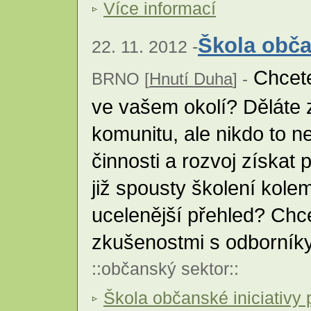
Více informací
Škola obča
22. 11. 2012 -
Chcete 
BRNO [
Hnutí Duha
] -
ve vašem okolí? Děláte 
komunitu, ale nikdo to n
činnosti a rozvoj získat 
již spousty školení kole
ucelenější přehled? Chc
zkušenostmi s odborník
::
občanský sektor
::
Škola občanské iniciativy 