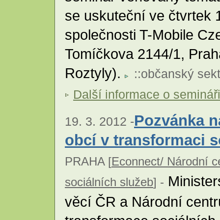
se uskuteční ve čtvrtek 
společnosti T-Mobile Cze
Tomíčkova 2144/1, Praha
Roztyly).
::
občanský sekt
Další informace o seminář
Pozvánka na
19. 3. 2012 -
obcí v transformaci s
PRAHA [
Econnect/ Národní c
Minister
sociálních služeb
] -
věcí ČR a Národní cent