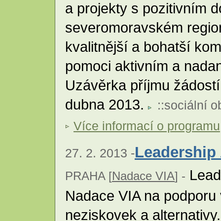
a projekty s pozitivním
severomoravském regionu
kvalitnější a bohatší komu
pomoci aktivním a nadan
Uzávěrka příjmu žádostí
dubna 2013.
::
sociální o
Více informací o programu
Leadership 
27. 2. 2013 -
Leade
PRAHA [
Nadace VIA
] -
Nadace VIA na podporu 
neziskovek a alternativy