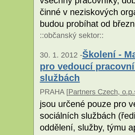
všechny pracovníky, dob
činné v neziskových org
budou probíhat od březn
::
občanský sektor
::
Školení - M
30. 1. 2012 -
pro vedoucí pracovní
službách
PRAHA [
Partners Czech, o.p.
jsou určené pouze pro v
sociálních službách (řed
oddělení, služby, týmu ap