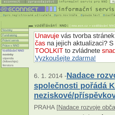
K
[
nno.ecn.cz
> vzdělávání NNO
Novinky
Unavuje
vás tvorba strán
Fundraising
Právní servis
čas
na jejich aktualizaci? 
Práce v NNO
TOOLKIT
to zvládnete
snad
Vzdělávání NNO
novinky
Vyzkoušejte zdarma!
stipendia
(fellowships)
literatura
Nadace rozv
6. 1. 2014 -
společnosti pořádá 
neziskové/příspěvko
PRAHA [
Nadace rozvoje obča