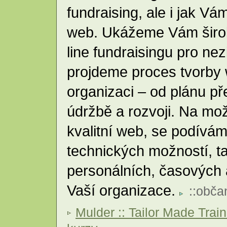
fundraising, ale i jak V
web. Ukážeme Vám širok
line fundraisingu pro ne
projdeme proces tvorby
organizaci – od plánu př
údržbě a rozvoji. Na mož
kvalitní web, se podívám
technických možností, ta
personálních, časových 
Vaší organizace.
::
obča
Mulder :: Tailor Made Trai