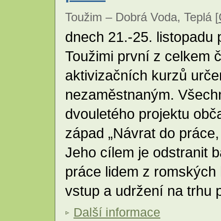
Toužim – Dobrá Voda, Teplá [
dnech 21.-25. listopadu
Toužimi první z celkem č
aktivizačních kurzů urč
nezaměstnaným. Všechny
dvouletého projektu ob
západ „Návrat do práce, 
Jeho cílem je odstranit b
práce lidem z romských lok
vstup a udržení na trhu 
Další informace