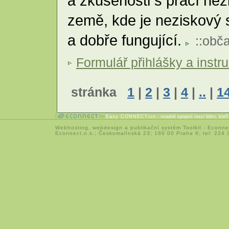
a zkušenosti s prací ne
země, kde je neziskový s
a dobře fungující.
::
obča
Formulář přihlášky a instr
stránka
1
|
2
|
3
|
4
|
..
|
1
Easy CONNECTion
- snadné spojení mezi lidmi, kteř
Webhosting
,
webdesign
a
publikační systém Toolkit
-
Econne
Econnect,o.s.; Českomalínská 23; 160 00 Praha 6; tel: 224