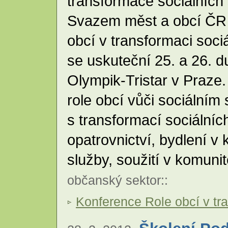
transformace sociálních 
Svazem měst a obcí ČR 
obcí v transformaci soci
se uskuteční 25. a 26. 
Olympik-Tristar v Praze
role obcí vůči sociálním
s transformací sociálníc
opatrovnictví, bydlení v
služby, soužití v komuni
občanský sektor
::
Konference Role obcí v tr