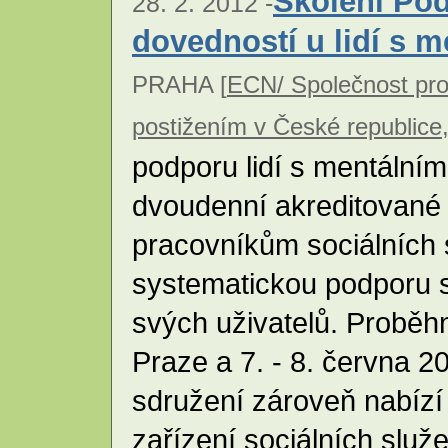
Školení Pod
28. 2. 2012 -
dovedností u lidí s 
PRAHA [
ECN/ Společnost pro
postižením v České republice,
podporu lidí s mentální
dvoudenní akreditované 
pracovníkům sociálních s
systematickou podporu s
svých uživatelů. Proběhn
Praze a 7. - 8. června 
sdružení zároveň nabízí 
zařízení sociálních služ