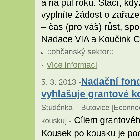
a na půl roku. Stačí, kd
vyplníte žádost o zařaz
– čas (pro váš) růst, s
Nadace VIA a Koučink C
::
občanský sektor
::
Více informací
Nadační fon
5. 3. 2013 -
vyhlašuje grantové k
Studénka – Butovice [
Econnec
Cílem grantovéh
kousku
] -
Kousek po kousku je podp