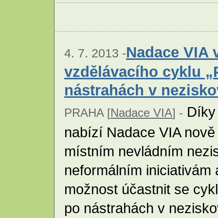
Nadace VIA v
4. 7. 2013 -
vzdělávacího cyklu 
nástrahách v nezisk
Díky
PRAHA [
Nadace VIA
] -
nabízí Nadace VIA nově 
místním nevládním nezi
neformálním iniciativám 
možnost účastnit se cy
po nástrahách v nezisk