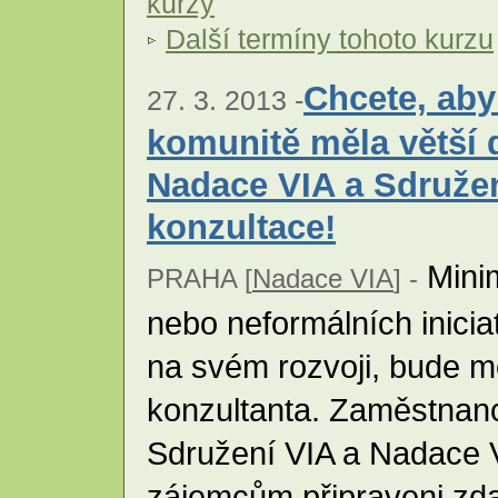
kurzy
Další termíny tohoto kurzu
Chcete, aby
27. 3. 2013 -
komunitě měla větší
Nadace VIA a Sdružen
konzultace!
Minim
PRAHA [
Nadace VIA
] -
nebo neformálních iniciat
na svém rozvoji, bude m
konzultanta. Zaměstnanc
Sdružení VIA a Nadace 
zájemcům připraveni zd