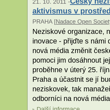
Český nezi
21. 10. 2011 -
aktivismus v prostřed
PRAHA [
Nadace Open Societ
Neziskové organizace, n
inovace - přijďte s námi
nová média změnit česk
pomoci jim dosáhnout jej
proběhne v úterý 25. ří
Praha a účastnit se jí b
neziskovek, tak manažeř
odborníci na nová médi
Další informace