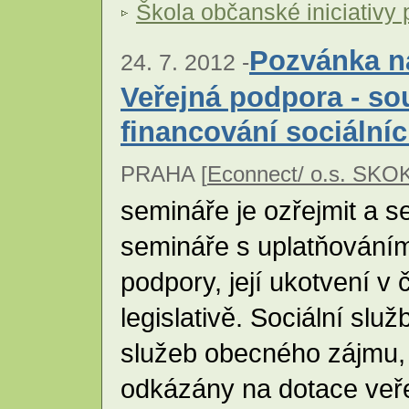
Škola občanské iniciativy 
Pozvánka n
24. 7. 2012 -
Veřejná podpora - so
financování sociální
PRAHA [
Econnect/ o.s. SKO
semináře je ozřejmit a s
semináře s uplatňováním
podpory, její ukotvení v
legislativě. Sociální služ
služeb obecného zájmu, 
odkázány na dotace veře