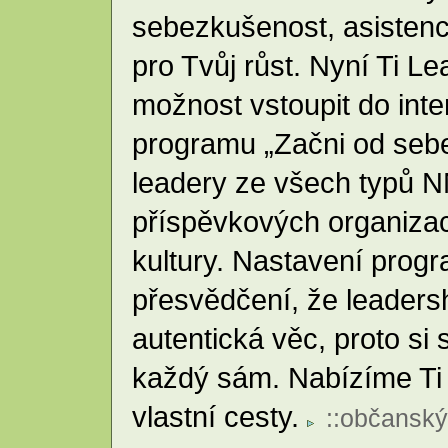
sebezkušenost, asistenci,
pro Tvůj růst. Nyní Ti Le
možnost vstoupit do inte
programu „Začni od sebe“
leadery ze všech typů N
příspěvkových organizací
kultury. Nastavení prog
přesvědčení, že leaders
autentická věc, proto si 
každý sám. Nabízíme Ti 
vlastní cesty.
::
občanský