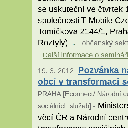
se uskuteční ve čtvrtek 
společnosti T-Mobile Cze
Tomíčkova 2144/1, Praha
Roztyly).
::
občanský sekt
Další informace o seminář
Pozvánka na
19. 3. 2012 -
obcí v transformaci s
PRAHA [
Econnect/ Národní c
Minister
sociálních služeb
] -
věcí ČR a Národní cent