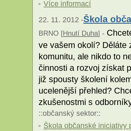
Více informací
Škola obča
22. 11. 2012 -
Chcete 
BRNO [
Hnutí Duha
] -
ve vašem okolí? Děláte 
komunitu, ale nikdo to n
činnosti a rozvoj získat 
již spousty školení kole
ucelenější přehled? Chc
zkušenostmi s odborník
::
občanský sektor
::
Škola občanské iniciativy 