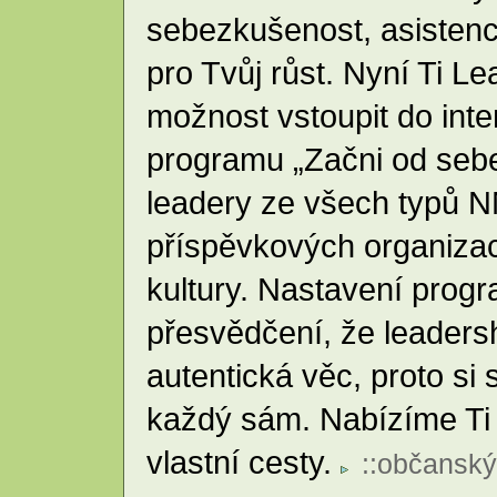
sebezkušenost, asistenci,
pro Tvůj růst. Nyní Ti Le
možnost vstoupit do inte
programu „Začni od sebe“
leadery ze všech typů N
příspěvkových organizací
kultury. Nastavení prog
přesvědčení, že leaders
autentická věc, proto si 
každý sám. Nabízíme Ti 
vlastní cesty.
::
občanský