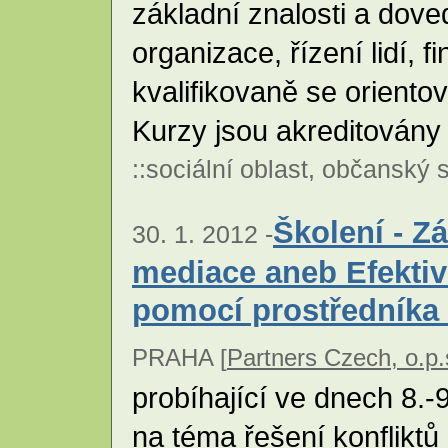
základní znalosti a doved
organizace, řízení lidí, f
kvalifikovaně se oriento
Kurzy jsou akreditován
::
sociální oblast
,
občanský s
Školení - Z
30. 1. 2012 -
mediace aneb Efektivn
pomocí prostředníka - I
PRAHA [
Partners Czech, o.p.
probíhající ve dnech 8.-
na téma řešení konfliktů