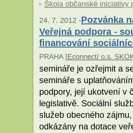
Škola občanské iniciativy 
Pozvánka n
24. 7. 2012 -
Veřejná podpora - so
financování sociální
PRAHA [
Econnect/ o.s. SKO
semináře je ozřejmit a s
semináře s uplatňováním
podpory, její ukotvení v
legislativě. Sociální služ
služeb obecného zájmu, 
odkázány na dotace veře