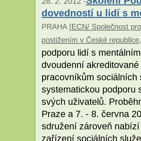
Školení Pod
28. 2. 2012 -
dovedností u lidí s 
PRAHA [
ECN/ Společnost pro
postižením v České republice,
podporu lidí s mentální
dvoudenní akreditované 
pracovníkům sociálních s
systematickou podporu s
svých uživatelů. Proběhn
Praze a 7. - 8. června 
sdružení zároveň nabízí 
zařízení sociálních služ