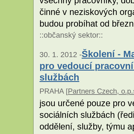
všechny pracovníky, dob
činné v neziskových org
budou probíhat od březn
::
občanský sektor
::
Školení - M
30. 1. 2012 -
pro vedoucí pracovní
službách
PRAHA [
Partners Czech, o.p.
jsou určené pouze pro v
sociálních službách (řed
oddělení, služby, týmu ap