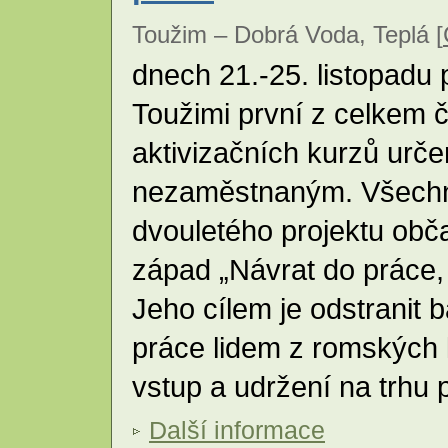
Toužim – Dobrá Voda, Teplá [
dnech 21.-25. listopadu
Toužimi první z celkem č
aktivizačních kurzů urč
nezaměstnaným. Všechny
dvouletého projektu ob
západ „Návrat do práce, 
Jeho cílem je odstranit b
práce lidem z romských lok
vstup a udržení na trhu 
Další informace