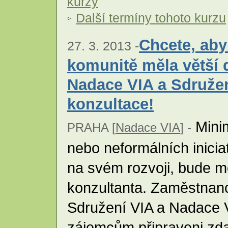
kurzy
Další termíny tohoto kurzu
Chcete, aby
27. 3. 2013 -
komunitě měla větší
Nadace VIA a Sdružen
konzultace!
Minim
PRAHA [
Nadace VIA
] -
nebo neformálních iniciat
na svém rozvoji, bude m
konzultanta. Zaměstnanc
Sdružení VIA a Nadace 
zájemcům připraveni zd