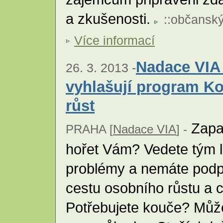
a zkušenosti.
::
občanský
Více informací
Nadace VIA
26. 3. 2013 -
vyhlašují program Ko
růst
Zapal
PRAHA [
Nadace VIA
] -
hořet Vám? Vedete tým lid
problémy a nemáte podpo
cestu osobního růstu a
Potřebujete kouče? Může