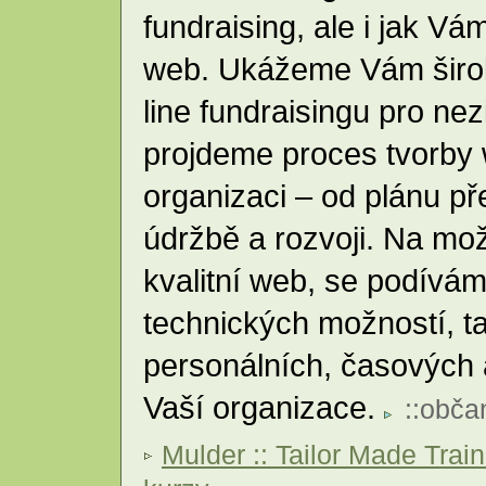
fundraising, ale i jak V
web. Ukážeme Vám širok
line fundraisingu pro ne
projdeme proces tvorby
organizaci – od plánu př
údržbě a rozvoji. Na mož
kvalitní web, se podívám
technických možností, ta
personálních, časových 
Vaší organizace.
::
obča
Mulder :: Tailor Made Trai