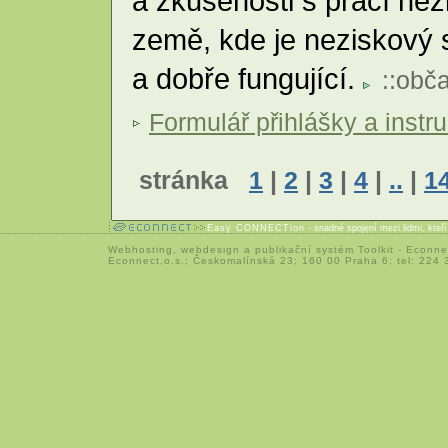
a zkušenosti s prací ne
země, kde je neziskový s
a dobře fungující.
::
obča
Formulář přihlášky a instr
stránka
1
|
2
|
3
|
4
|
..
|
1
Easy CONNECTion
- snadné spojení mezi lidmi, kteř
Webhosting
,
webdesign
a
publikační systém Toolkit
-
Econne
Econnect,o.s.; Českomalínská 23; 160 00 Praha 6; tel: 224