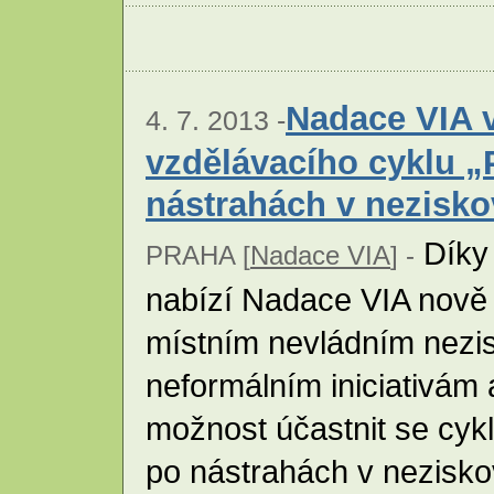
Nadace VIA v
4. 7. 2013 -
vzdělávacího cyklu 
nástrahách v nezisk
Díky
PRAHA [
Nadace VIA
] -
nabízí Nadace VIA nově 
místním nevládním nezi
neformálním iniciativám 
možnost účastnit se cy
po nástrahách v nezisk