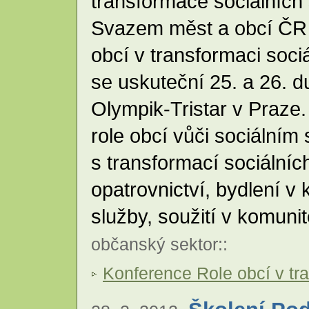
transformace sociálních 
Svazem měst a obcí ČR 
obcí v transformaci soci
se uskuteční 25. a 26. 
Olympik-Tristar v Praze
role obcí vůči sociálním
s transformací sociálníc
opatrovnictví, bydlení v
služby, soužití v komuni
občanský sektor
::
Konference Role obcí v tr