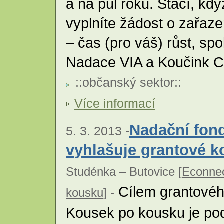
a na půl roku. Stačí, kd
vyplníte žádost o zařaz
– čas (pro váš) růst, s
Nadace VIA a Koučink C
::
občanský sektor
::
Více informací
Nadační fon
5. 3. 2013 -
vyhlašuje grantové k
Studénka – Butovice [
Econnec
Cílem grantovéh
kousku
] -
Kousek po kousku je podp