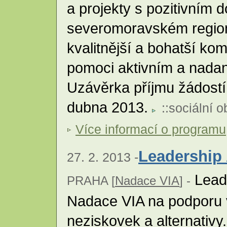
a projekty s pozitivním
severomoravském regionu
kvalitnější a bohatší komu
pomoci aktivním a nadan
Uzávěrka příjmu žádostí
dubna 2013.
::
sociální o
Více informací o programu
Leadership 
27. 2. 2013 -
Leade
PRAHA [
Nadace VIA
] -
Nadace VIA na podporu 
neziskovek a alternativy