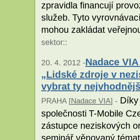
zpravidla financují prov
služeb. Tyto vyrovnávac
mohou zakládat veřejno
sektor
::
Nadace VIA
20. 4. 2012 -
„Lidské zdroje v nez
vybrat ty nejvhodněj
Díky 
PRAHA [
Nadace VIA
] -
společnosti T-Mobile C
zástupce neziskových or
seminář věnovaný tématic