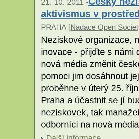
Český nezi
21. 10. 2011 -
aktivismus v prostřed
PRAHA [
Nadace Open Societ
Neziskové organizace, n
inovace - přijďte s námi
nová média změnit česk
pomoci jim dosáhnout jej
proběhne v úterý 25. ří
Praha a účastnit se jí b
neziskovek, tak manažeř
odborníci na nová médi
Další informace