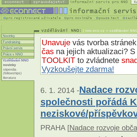
K
[
nno.ecn.cz
> vzdělávání NNO
Novinky
Unavuje
vás tvorba strán
Fundraising
Právní servis
čas
na jejich aktualizaci? 
Práce v NNO
TOOLKIT
to zvládnete
snad
Vzdělávání NNO
novinky
Vyzkoušejte zdarma!
stipendia
(fellowships)
literatura
Nadace rozv
6. 1. 2014 -
společnosti pořádá 
neziskové/příspěvko
PRAHA [
Nadace rozvoje obča