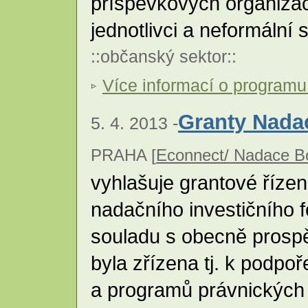
příspěvkových organizací
jednotlivci a neformální
::
občanský sektor
::
Více informací o program
Granty Nada
5. 4. 2013 -
PRAHA [
Econnect/ Nadace B
vyhlašuje grantové řízen
nadačního investičního f
souladu s obecně prosp
byla zřízena tj. k podpo
a programů právnických