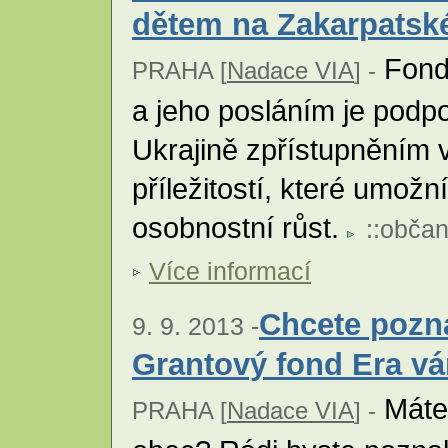
dětem na Zakarpatské
Fond 
PRAHA [
Nadace VIA
] -
a jeho posláním je podp
Ukrajině zpřístupněním 
příležitostí, které umožní
osobnostní růst.
::
občan
Více informací
Chcete pozn
9. 9. 2013 -
Grantový fond Era v
Máte 
PRAHA [
Nadace VIA
] -