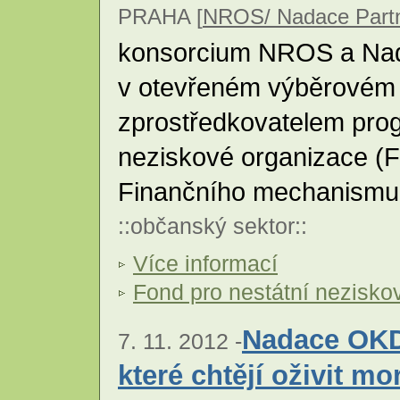
PRAHA [
NROS/ Nadace Partn
konsorcium NROS a Nada
v otevřeném výběrovém ř
zprostředkovatelem prog
neziskové organizace (
Finančního mechanism
::
občanský sektor
::
Více informací
Fond pro nestátní nezisko
Nadace OKD
7. 11. 2012 -
které chtějí oživit m