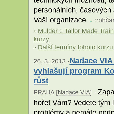
personálních, časových 
Vaší organizace.
::
obča
Mulder :: Tailor Made Trai
kurzy
Další termíny tohoto kurzu
Nadace VIA
26. 3. 2013 -
vyhlašují program Ko
růst
Zapal
PRAHA [
Nadace VIA
] -
hořet Vám? Vedete tým lid
problémy a nemáte podpo