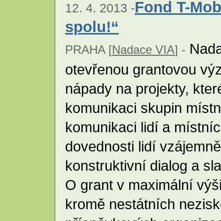
Fond T-Mob
12. 4. 2013 -
spolu!“
Nadac
PRAHA [
Nadace VIA
] -
otevřenou grantovou výz
nápady na projekty, které
komunikaci skupin místn
komunikaci lidí a místní
dovednosti lidí vzájemně
konstruktivní dialog a s
O grant v maximální vý
kromě nestátních nezisk