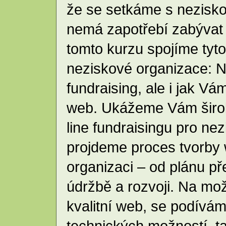
že se setkáme s nezisko
nemá zapotřebí zabývat 
tomto kurzu spojíme tyto 
neziskové organizace: Na
fundraising, ale i jak V
web. Ukážeme Vám širok
line fundraisingu pro ne
projdeme proces tvorby
organizaci – od plánu př
údržbě a rozvoji. Na mož
kvalitní web, se podívám
technických možností, ta