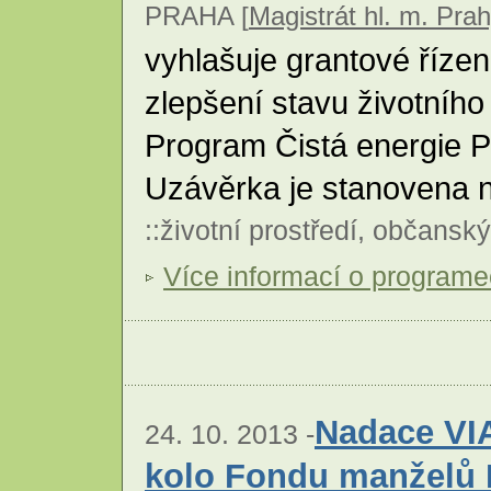
PRAHA [
Magistrát hl. m. Pra
vyhlašuje grantové řízen
zlepšení stavu životního 
Program Čistá energie P
Uzávěrka je stanovena n
::
životní prostředí
,
občanský
Více informací o program
Nadace VIA
24. 10. 2013 -
kolo Fondu manželů