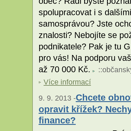
obec? Rádi byste pozna
spolupracovat i s dalším
samosprávou? Jste ochot
znalosti? Nebojíte se p
podnikatele? Pak je tu 
pro vás! Na podporu vaši
až 70 000 Kč.
::
občansk
Více informací
Chcete obno
9. 9. 2013 -
opravit křížek? Nech
finance?