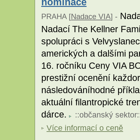
nominace
Nada
PRAHA [
Nadace VIA
] -
Nadací The Kellner Fami
spolupráci s Velvyslane
amerických a dalšími par
16. ročníku Ceny VIA BON
prestižní ocenění každo
následováníhodné příkla
aktuální filantropické tr
dárce.
::
občanský sektor
:
Více informací o ceně