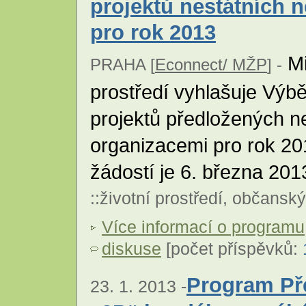
projektů nestátních 
pro rok 2013
Mi
PRAHA [
Econnect/ MŽP
] -
prostředí vyhlašuje Výb
projektů předložených n
organizacemi pro rok 20
žádostí je 6. března 201
::
životní prostředí
,
občanský
Více informací o programu
diskuse
[počet příspěvků:
Program Př
23. 1. 2013 -