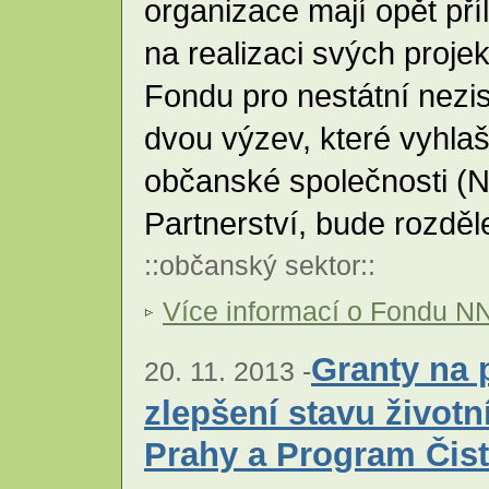
organizace mají opět pří
na realizaci svých proje
Fondu pro nestátní nez
dvou výzev, které vyhla
občanské společnosti 
Partnerství, bude rozdě
::
občanský sektor
::
Více informací o Fondu N
Granty na 
20. 11. 2013 -
zlepšení stavu životn
Prahy a Program Čist