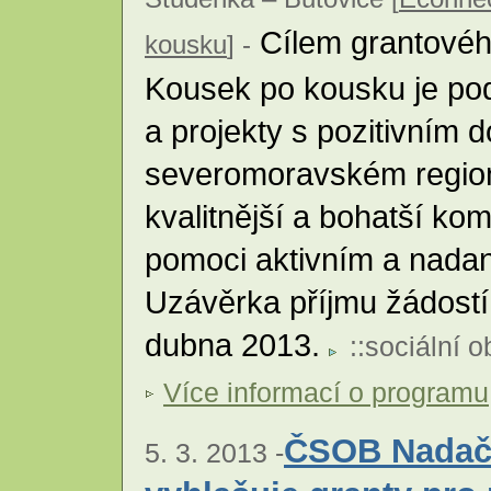
Cílem grantovéh
kousku
] -
Kousek po kousku je podp
a projekty s pozitivním
severomoravském regionu
kvalitnější a bohatší komu
pomoci aktivním a nadan
Uzávěrka příjmu žádostí
dubna 2013.
::
sociální o
Více informací o programu
ČSOB Nadačn
5. 3. 2013 -