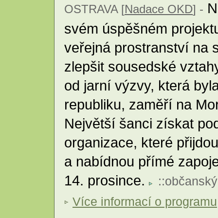
N
OSTRAVA [
Nadace OKD
] -
svém úspěšném projektu, 
veřejná prostranství na s
zlepšit sousedské vztahy
od jarní výzvy, která byl
republiku, zaměří na Mo
Největší šanci získat p
organizace, které přijd
a nabídnou přímé zapoje
14. prosince.
::
občanský
Více informací o programu