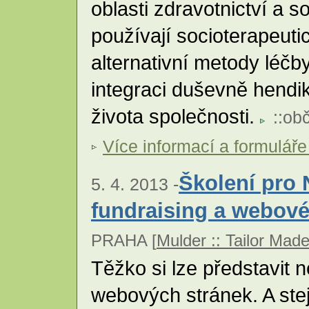
oblasti zdravotnictví a s
používají socioterapeut
alternativní metody léčb
integraci duševně hend
života společnosti.
::
obč
Více informací a formuláře
Školení pro 
5. 4. 2013 -
fundraising a webové
PRAHA [
Mulder :: Tailor Mad
Těžko si lze představit 
webových stránek. A ste