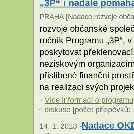
„3P“ i nadále pomáh
PRAHA [
Nadace rozvoje obča
rozvoje občanské společ
ročník Programu „3P“, v
poskytovat překlenovací
neziskovým organizacím,
přislíbené finanční pros
na realizaci svých proje
Více informací o programu
diskuse
[počet příspěvků:
Nadace OKD
14. 1. 2013 -