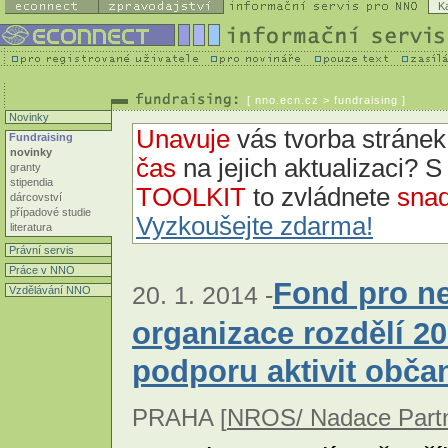
K
[
nno.ecn.cz
> fundraising ]
Novinky
Unavuje
vás tvorba strán
Fundraising
novinky
čas
na jejich aktualizaci? 
granty
stipendia
TOOLKIT
to zvládnete
snad
dárcovství
případové studie
Vyzkoušejte zdarma!
literatura
Právní servis
Práce v NNO
Fond pro ne
20. 1. 2014 -
Vzdělávání NNO
organizace rozdělí 2
podporu aktivit obča
PRAHA [
NROS/ Nadace Partn