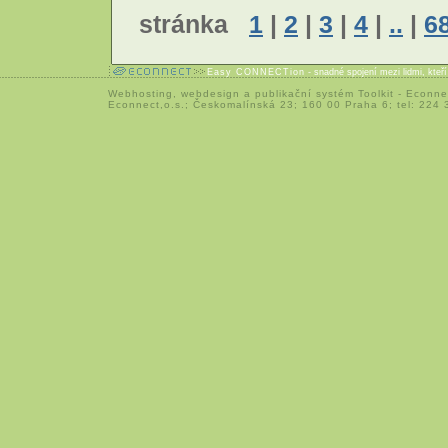
stránka
1
|
2
|
3
|
4
|
..
|
6
Easy CONNECTion
- snadné spojení mezi lidmi, kteř
Webhosting
,
webdesign
a
publikační systém Toolkit
-
Econne
Econnect,o.s.; Českomalínská 23; 160 00 Praha 6; tel: 224