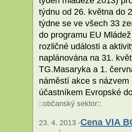
týden mládeže 2013) pr
týdnu od 26. května do 2
týdne se ve všech 33 ze
do programu EU Mládež 
rozličné události a aktiv
naplánována na 31. květ
TG.Masaryka a 1. červn
náměstí akce s názvem U
účastníkem Evropské do
::
občanský sektor
::
Cena VIA B
23. 4. 2013 -