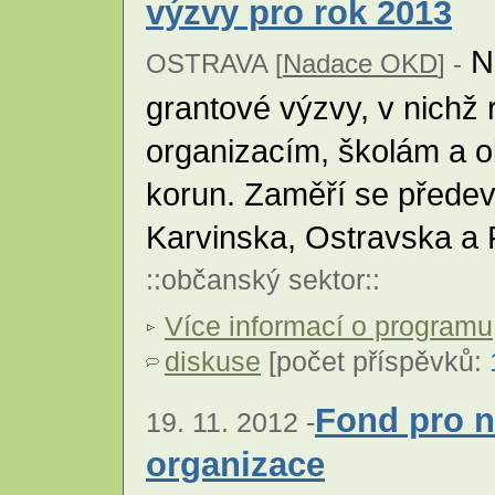
výzvy pro rok 2013
Na
OSTRAVA [
Nadace OKD
] -
grantové výzvy, v nichž
organizacím, školám a o
korun. Zaměří se přede
Karvinska, Ostravska a
::
občanský sektor
::
Více informací o programu
diskuse
[počet příspěvků:
Fond pro n
19. 11. 2012 -
organizace