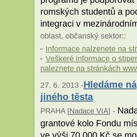
romských studentů a pod
integraci v mezinárodní
oblast
,
občanský sektor
::
Informace nalzenete na s
Veškeré informace o stip
naleznete na stránkách ww
Hledáme ná
27. 6. 2013 -
jiného těsta
Nadac
PRAHA [
Nadace VIA
] -
grantové kolo Fondu míst
ve výši 70 000 Kč se m