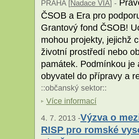
Právě
PRAHA [
Nadace VIA
] -
ČSOB a Era pro podporu
Grantový fond ČSOB! Uc
mohou projekty, jejichž 
životní prostředí nebo o
památek. Podmínkou je a
obyvatel do přípravy a r
::
občanský sektor
::
Více informací
Výzva o mezi
4. 7. 2013 -
RISP pro romské vys