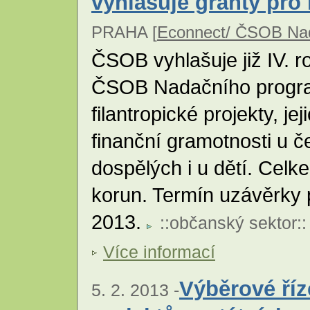
vyhlašuje granty pro
PRAHA [
Econnect/ ČSOB Nad
ČSOB vyhlašuje již IV. r
ČSOB Nadačního progra
filantropické projekty, je
finanční gramotnosti u č
dospělých i u dětí. Celk
korun. Termín uzávěrky p
2013.
::
občanský sektor
::
Více informací
Výběrové ří
5. 2. 2013 -