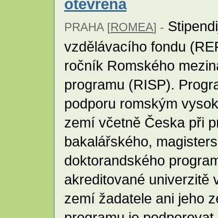
otevřena
Stipend
PRAHA [
ROMEA
] -
vzdělávacího fondu (RE
ročník Romského meziná
programu (RISP). Progr
podporu romským vysok
zemí včetně Česka při p
bakalářského, magister
doktorandského program
akreditované univerzitě 
zemí žadatele ani jeho 
programu je podporovat