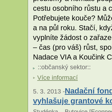
cestu osobního růstu a
Potřebujete kouče? Může
a na půl roku. Stačí, kd
vyplníte žádost o zařaz
– čas (pro váš) růst, s
Nadace VIA a Koučink C
::
občanský sektor
::
Více informací
Nadační fon
5. 3. 2013 -
vyhlašuje grantové k
Studénka – Butovice [
Econnec