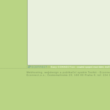
Easy CONNECTion
- snadné spojení mezi lidmi, kteř
Webhosting
,
webdesign
a
publikační systém Toolkit
-
Econne
Econnect,o.s.; Českomalínská 23; 160 00 Praha 6; tel: 224