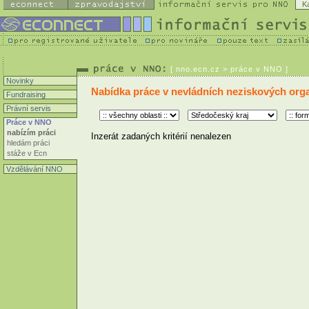
K
[
nno.ecn.cz
> práce v NNO ]
Novinky
Nabídka práce v nevládních neziskových org
Fundraising
Právní servis
Práce v NNO
nabízím práci
Inzerát zadaných kritérií nenalezen
hledám práci
stáže v Ecn
Vzdělávání NNO