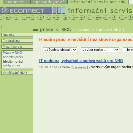
[
nno.ecn.cz
> práce v NNO ]
Novinky
Hledám práci v nevládní neziskové organizac
Fundraising
Právní servis
Práce v NNO
nabízím práci
IT podpora, vytváření a správa webů pro NNO
hledám práci
stáže v Ecn
Neziskovým organizacím nab
18. 10. 2024 - PRAHA [
Ecn studio
] -
Vzdělávání NNO