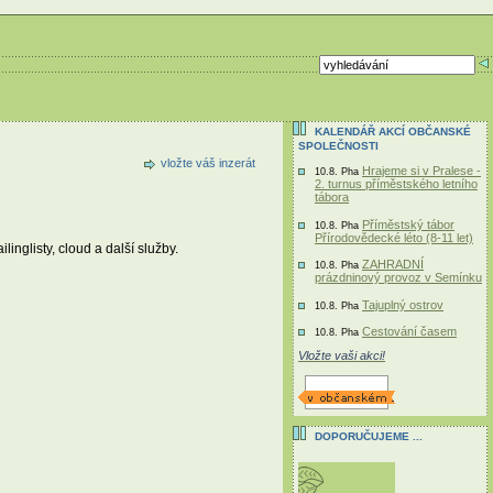
KALENDÁŘ AKCÍ OBČANSKÉ
SPOLEČNOSTI
vložte váš inzerát
Hrajeme si v Pralese -
10.8. Pha
2. turnus příměstského letního
tábora
Příměstský tábor
10.8. Pha
Přírodovědecké léto (8-11 let)
nglisty, cloud a další služby.
ZAHRADNÍ
10.8. Pha
prázdninový provoz v Semínku
Tajuplný ostrov
10.8. Pha
Cestování časem
10.8. Pha
Vložte vaši akci!
DOPORUČUJEME ...