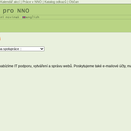
Kalendář akcí
|
Práce v NNO
|
Katalog odkazů
|
Občan
i
ízíme IT podporu, vytváření a správu webů. Poskytujeme také e-mailové účty, maili