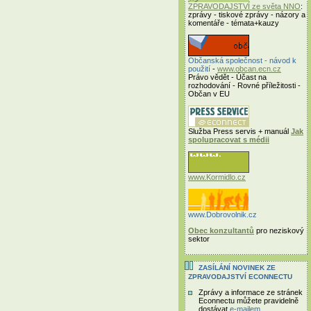
ZPRAVODAJSTVÍ ze světa NNO
:
zprávy - tiskové zprávy - názory a
komentáře - témata+kauzy
Občanská společnost - návod k
použití
-
www.obcan.ecn.cz
Právo vědět - Účast na
rozhodování - Rovné příležitosti -
Občan v EU
Služba Press servis + manuál
Jak
spolupracovat s médii
www.Kormidlo.cz
www.Dobrovolnik.cz
Obec konzultantů
pro neziskový
sektor
ZASÍLÁNÍ NOVINEK ZE
ZPRAVODAJSTVÍ ECONNECTU
Zprávy a informace ze stránek
Econnectu můžete pravidelně
dostávat
e-mailem
.