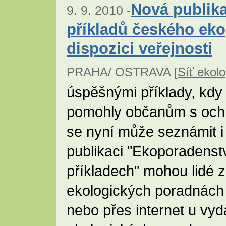
Nová publik
9. 9. 2010 -
příkladů českého eko
dispozici veřejnosti
PRAHA/ OSTRAVA [
Síť ekol
úspěšnými příklady, kdy
pomohly občanům s ochra
se nyní může seznámit i
publikaci "Ekoporadenstv
příkladech" mohou lidé 
ekologických poradnách č
nebo přes internet u vyd