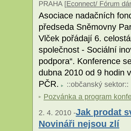
PRAHA [
Econnect/ Fórum dá
Asociace nadačních fond
předseda Sněmovny Parl
Vlček pořádají 6. celost
společnost - Sociální ino
podpora“. Konference se
dubna 2010 od 9 hodin
PČR.
::
občanský sektor
::
Pozvánka a program konf
Jak prodat 
2. 4. 2010 -
Novináři nejsou zlí