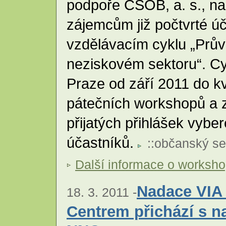
podpoře ČSOB, a. s., n
zájemcům již počtvrté ú
vzdělávacím cyklu „Prů
neziskovém sektoru“. Cy
Praze od září 2011 do k
pátečních workshopů a 
přijatých přihlášek vybe
účastníků.
::
občanský se
Další informace o worksh
Nadace VIA
18. 3. 2011 -
Centrem přichází s 