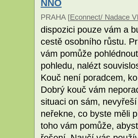
NNO
PRAHA [
Econnect/ Nadace V
dispozici pouze vám a 
cestě osobního růstu. P
vám pomůže pohlédnout 
pohledu, nalézt souvislost
Kouč není poradcem, ko
Dobrý kouč vám neporadí,
situaci on sám, nevyřeš
neřekne, co byste měli 
toho vám pomůže, abyste
řešení. Naučí vás použív