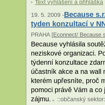
Text vyhlášení a přihláška
Because s.r
19. 5. 2009 -
tyden konzultací v 
PRAHA [
Econnect/ Because s.
Because vyhlásila soutěž
neziskové organizaci. P
týdenní konzultace zdarma
účastník akce a na wall 
kterém upřesníte, proč
pomoci právě Vám a co j
zájmu.
::
občanský sektor