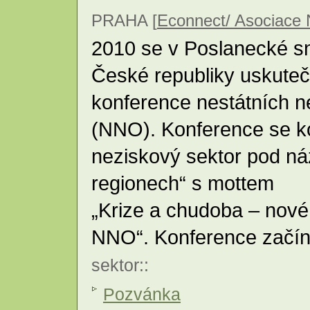
PRAHA [
Econnect/ Asociace
2010 se v Poslanecké 
České republiky uskuteč
konference nestátních n
(NNO). Konference se k
neziskový sektor pod ná
regionech“ s mottem
„Krize a chudoba – nové ú
NNO“. Konference začín
sektor
::
Pozvánka