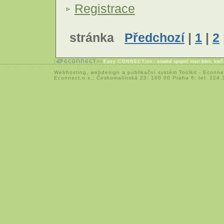
Registrace
stránka
Předchozí
|
1
|
2
Easy CONNECTion
- snadné spojení mezi lidmi, kteř
Webhosting
,
webdesign
a
publikační systém Toolkit
-
Econne
Econnect,o.s.; Českomalínská 23; 160 00 Praha 6; tel: 224