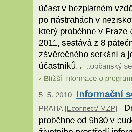
účast v bezplatném vzd
po nástrahách v nezisko
který proběhne v Praze 
2011, sestává z 8 páteč
závěrečného setkání a j
účastníků.
::
občanský se
Bližší informace o progra
Informační 
5. 5. 2010 -
Dn
PRAHA [
Econnect/ MŽP
] -
proběhne od 9h30 v bud
životního prostředí info