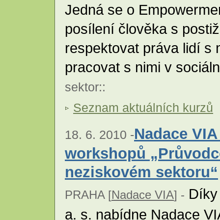
Jedná se o Empowerment
posílení člověka s posti
respektovat práva lidí s
pracovat s nimi v sociál
sektor
::
Seznam aktuálních kurzů
Nadace VIA 
18. 6. 2010 -
workshopů „Průvodce
neziskovém sektoru“
Díky 
PRAHA [
Nadace VIA
] -
a. s. nabídne Nadace VIA