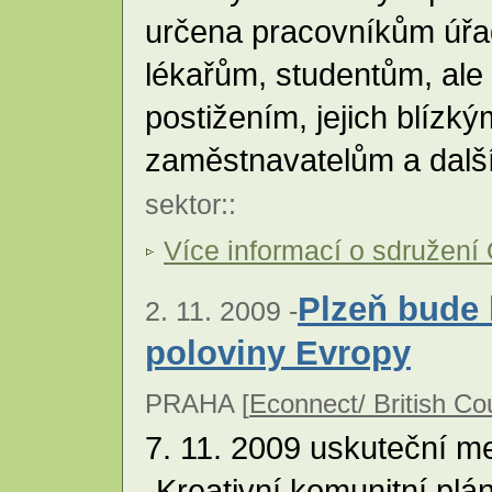
určena pracovníkům úřad
lékařům, studentům, ale
postižením, jejich blízkým
zaměstnavatelům a dal
sektor
::
Více informací o sdružení
Plzeň bude 
2. 11. 2009 -
poloviny Evropy
PRAHA [
Econnect/ British Co
7. 11. 2009 uskuteční m
„Kreativní komunitní plán