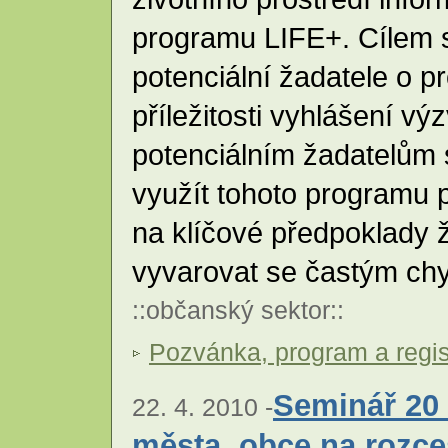
programu LIFE+. Cílem s
potenciální žadatele o 
příležitosti vyhlášení v
potenciálním žadatelům 
využít tohoto programu p
na klíčové předpoklady 
vyvarovat se častým ch
::
občanský sektor
::
Pozvánka, program a regis
Seminář 20 
22. 4. 2010 -
města, obce na rozce