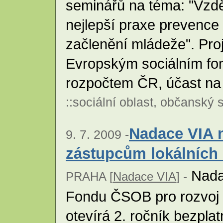
seminářů na téma: "Vzdě
nejlepší praxe prevence k
začlenění mládeže". Proj
Evropským sociálním fo
rozpočtem ČR, účast na 
::
sociální oblast
,
občanský s
Nadace VIA n
9. 7. 2009 -
zástupcům lokálníc
Nadac
PRAHA [
Nadace VIA
] -
Fondu ČSOB pro rozvoj 
otevírá 2. ročník bezpl