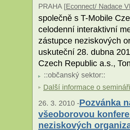
PRAHA [
Econnect/ Nadace V
společně s T-Mobile Czec
celodenní interaktivní m
zástupce neziskových or
uskuteční 28. dubna 201
Czech Republic a.s., To
::
občanský sektor
::
Další informace o seminář
Pozvánka na
26. 3. 2010 -
všeoborovou konfere
neziskových organiza