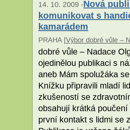
Nová publik
14. 10. 2009 -
komunikovat s hand
kamarádem
PRAHA [
Výbor dobré vůle – 
dobré vůle – Nadace Ol
ojedinělou publikaci s 
aneb Mám spolužáka se 
Knížku připravili mladí lid
zkušeností se zdravotní
obsahují krátká poučení 
první kontakt s lidmi s