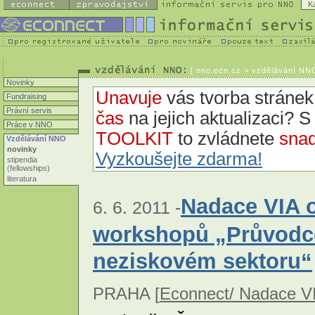
K
[
nno.ecn.cz
> vzdělávání NNO
Novinky
Unavuje
vás tvorba strán
Fundraising
Právní servis
čas
na jejich aktualizaci? 
Práce v NNO
TOOLKIT
to zvládnete
snad
Vzdělávání NNO
novinky
Vyzkoušejte zdarma!
stipendia
(fellowships)
literatura
Nadace VIA o
6. 6. 2011 -
workshopů „Průvodce
neziskovém sektoru“
PRAHA [
Econnect/ Nadace V