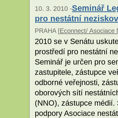
Seminář Leg
10. 3. 2010 -
pro nestátní nezisko
PRAHA [
Econnect/ Asociace
2010 se v Senátu uskute
prostředí pro nestátní n
Seminář je určen pro sen
zastupitele, zástupce ve
odborné veřejnosti, zást
oborových sítí nestátní
(NNO), zástupce médií. 
podpory Asociace nestá