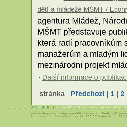
dětí a mládeže MŠMT / Econ
agentura Mládež, Národní
MŠMT představuje publika
která radí pracovníkům 
manažerům a mladým lid
mezinárodní projekt ml
Další informace o publikac
stránka
Předchozí
|
1
|
2
Easy CONNECTion
- snadné spojení mezi lidmi, kteř
Webhosting
,
webdesign
a
publikační systém Toolkit
-
Econne
Econnect,o.s.; Českomalínská 23; 160 00 Praha 6; tel: 224