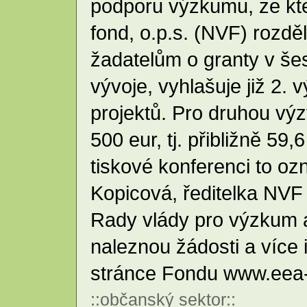
podporu výzkumu, ze kt
fond, o.p.s. (NVF) rozdě
žadatelům o granty v še
vývoje, vyhlašuje již 2. 
projektů. Pro druhou výz
500 eur, tj. přibližně 59
tiskové konferenci to oz
Kopicová, ředitelka NVF
Rady vlády pro výzkum a
naleznou žádosti a více
stránce Fondu www.eea-
::
občanský sektor
::