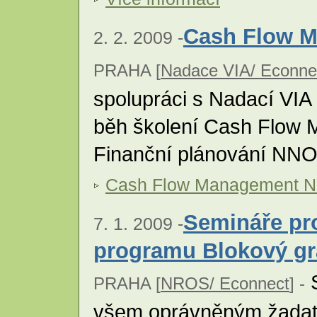
Cash Flow 
2. 2. 2009 -
PRAHA [
Nadace VIA/ Econne
spolupráci s Nadací VIA p
běh školení Cash Flo
Finanční plánování NN
Cash Flow Management 
Semináře pro
7. 1. 2009 -
programu Blokový gr
S
PRAHA [
NROS/ Econnect
] -
všem oprávněným žadatel