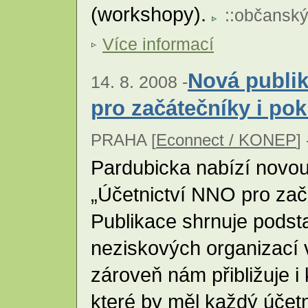
(workshopy).
::
občanský
Více informací
Nová publik
14. 8. 2008 -
pro začátečníky i pok
PRAHA [
Econnect / KONEP
] 
Pardubicka nabízí novou
„Účetnictví NNO pro začá
Publikace shrnuje podsta
neziskových organizací 
zároveň nám přibližuje i
které by měl každý účet