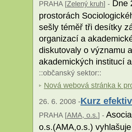
Dne 2
PRAHA [
Zelený kruh
] -
prostorách Sociologickéh
sešly téměř tři desítky 
organizací a akademické
diskutovaly o významu 
akademických institucí 
::
občanský sektor
::
Nová webová stránka k pr
Kurz efektiv
26. 6. 2008 -
Asocia
PRAHA [
AMA, o.s.
] -
o.s.(AMA,o.s.) vyhlašuje