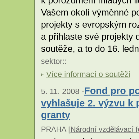
k porozumění mladých li
Vašem okolí výměnné pob
projekty s evropským r
a přihlaste své projekty
soutěže, a to do 16. led
sektor
::
Více informací o soutěži
Fond pro p
5. 11. 2008 -
vyhlašuje 2. výzvu k 
granty
PRAHA [
Národní vzdělávací f