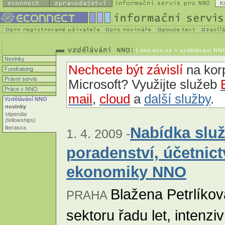
K
[
nno.ecn.cz
> vzdělávání NNO
Novinky
Nechcete být závislí
na korp
Fundraising
Právní servis
Microsoft? Využijte služeb
Práce v NNO
mail
,
cloud
a
další služby
.
Vzdělávání NNO
novinky
stipendia
(fellowships)
Nabídka služ
literatura
1. 4. 2009 -
poradenství, účetnictv
ekonomiky NNO
Blažena Petrlíko
PRAHA
sektoru řadu let, intenzi