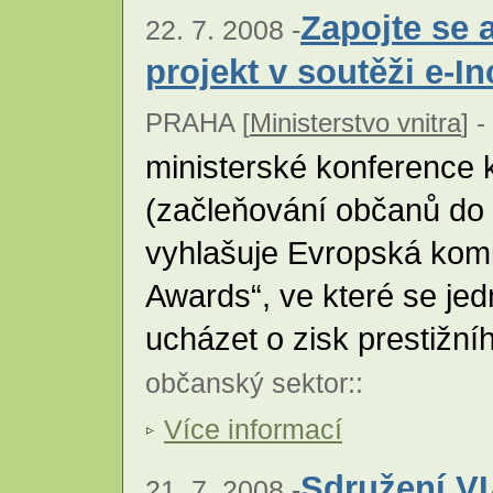
Zapojte se a
22. 7. 2008 -
projekt v soutěži e-I
PRAHA [
Ministerstvo vnitra
] -
ministerské konference k
(začleňování občanů do 
vyhlašuje Evropská komi
Awards“, ve které se jed
ucházet o zisk prestižn
občanský sektor
::
Více informací
Sdružení VI
21. 7. 2008 -