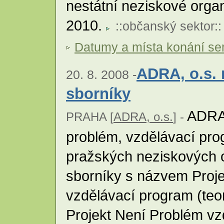
nestátní neziskové organ
2010.
::
občanský sektor
::
Datumy a místa konání se
ADRA, o.s. 
20. 8. 2008 -
sborníky
ADRA, 
PRAHA [
ADRA, o.s.
] -
problém, vzdělávací pro
pražských neziskových o
sborníky s názvem Proj
vzdělávací program (teo
Projekt Není Problém v