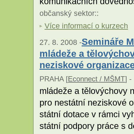
komunikačních dovedno
občanský sektor
::
Více informací o kurzech
Semináře Mi
27. 8. 2008 -
mládeže a tělovýchov
neziskové organizac
PRAHA [
Econnect / MŠMT
] -
mládeže a tělovýchovy n
pro nestátní neziskové o
státní dotace v rámci v
státní podpory práce s d