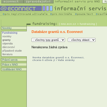
K
[
nno.ecn.cz
> fundraising ]
Novinky
Databáze grantů o.s. Econnect
Fundraising
novinky
granty
stipendia
Nenalezena žádná zpráva
dárcovství
případové studie
literatura
Ikonka databáze grantů o.s. Econnect,
Právní servis
chcete-li oživte jí i Vaše stránky
Práce v NNO
Vzdělávání NNO