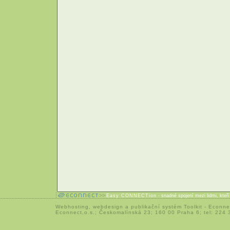
Easy CONNECTion
- snadné spojení mezi lidmi, kteř
Webhosting
,
webdesign
a
publikační systém Toolkit
-
Econne
Econnect,o.s.; Českomalínská 23; 160 00 Praha 6; tel: 224