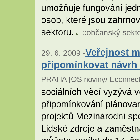
umožňuje fungování jed
osob, které jsou zahrno
sektoru.
::
občanský sekt
Veřejnost 
29. 6. 2009 -
připomínkovat návrh
PRAHA [
OS noviny/ Econnec
sociálních věcí vyzývá v
připomínkování plánovan
projektů Mezinárodní sp
Lidské zdroje a zaměstn