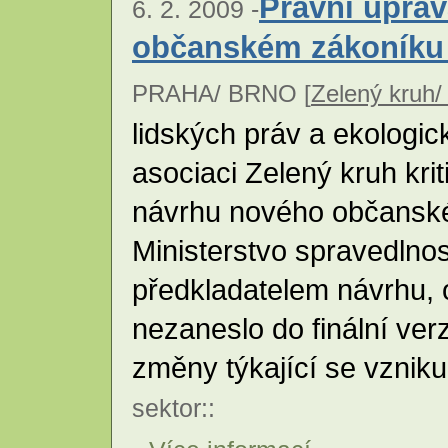
Právní úpra
6. 2. 2009 -
občanském zákoníku
PRAHA/ BRNO [
Zelený kruh/ 
lidských práv a ekologi
asociaci Zelený kruh krit
návrhu nového občansk
Ministerstvo spravedlnost
předkladatelem návrhu, 
nezaneslo do finální ve
změny týkající se vznik
sektor
::