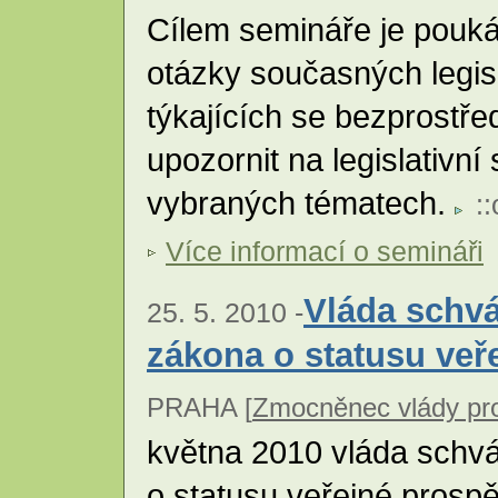
Cílem semináře je pouká
otázky současných legisl
týkajících se bezprostř
upozornit na legislativní
vybraných tématech.
::
Více informací o semináři
Vláda schvá
25. 5. 2010 -
zákona o statusu veř
PRAHA [
Zmocněnec vlády pro
května 2010 vláda schvá
o statusu veřejné prospěš