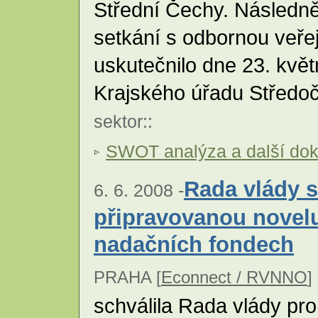
Střední Čechy. Následně
setkání s odbornou veřej
uskutečnilo dne 23. kvě
Krajského úřadu Středo
sektor
::
SWOT analýza a další do
Rada vlády s
6. 6. 2008 -
připravovanou novelu
nadačních fondech
PRAHA [
Econnect / RVNNO
] 
schválila Rada vlády pro