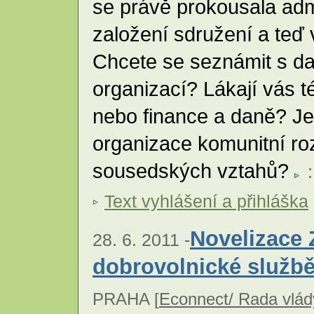
se právě prokousala adm
založení sdružení a teď 
Chcete se seznámit s dal
organizací? Lákají vás t
nebo finance a daně? Je
organizace komunitní ro
sousedských vztahů?
:
Text vyhlášení a přihláška
Novelizace 
28. 6. 2011 -
dobrovolnické služb
PRAHA [
Econnect/ Rada vlá