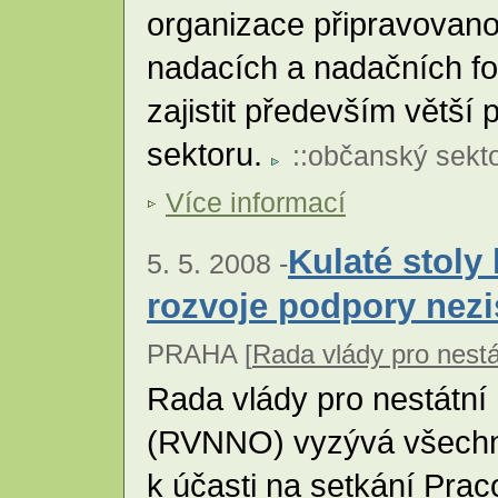
organizace připravovan
nadacích a nadačních f
zajistit především větší
sektoru.
::
občanský sekt
Více informací
Kulaté stoly
5. 5. 2008 -
rozvoje podpory nez
PRAHA [
Rada vlády pro nestá
Rada vlády pro nestátní
(RVNNO) vyzývá všechn
k účasti na setkání Prac