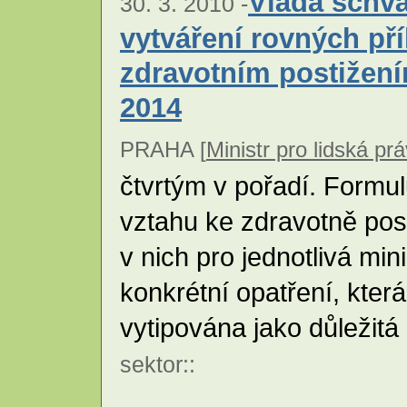
Vláda schvá
30. 3. 2010 -
vytváření rovných pří
zdravotním postižení
2014
PRAHA [
Ministr pro lidská pr
čtvrtým v pořadí. Formulu
vztahu ke zdravotně po
v nich pro jednotlivá mi
konkrétní opatření, kter
vytipována jako důležitá 
sektor
::