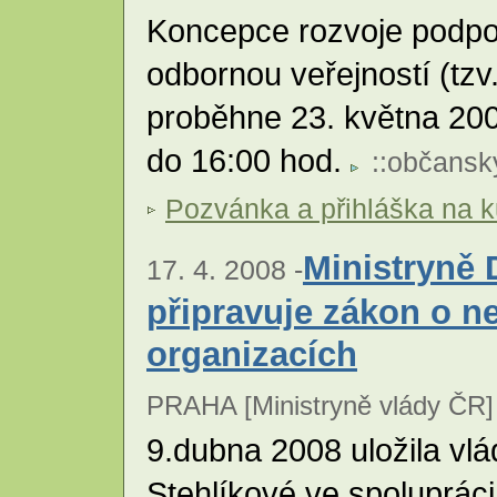
Koncepce rozvoje podpo
odbornou veřejností (tzv.
proběhne 23. května 200
do 16:00 hod.
::
občanský
Pozvánka a přihláška na ku
Ministryně 
17. 4. 2008 -
připravuje zákon o n
organizacích
PRAHA [Ministryně vlády ČR]
9.dubna 2008 uložila vlá
Stehlíkové ve spolupráci