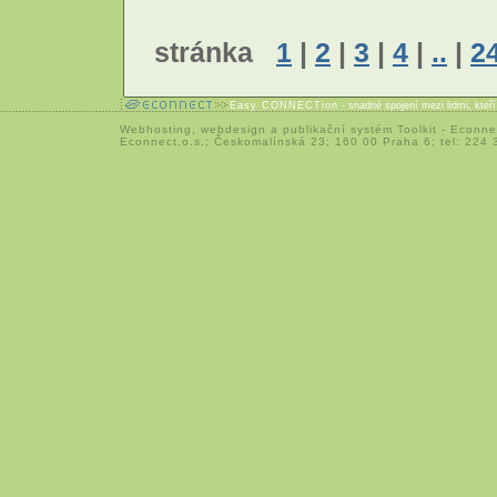
stránka
1
|
2
|
3
|
4
|
..
|
2
Easy CONNECTion
- snadné spojení mezi lidmi, kteř
Webhosting
,
webdesign
a
publikační systém Toolkit
-
Econne
Econnect,o.s.; Českomalínská 23; 160 00 Praha 6; tel: 224