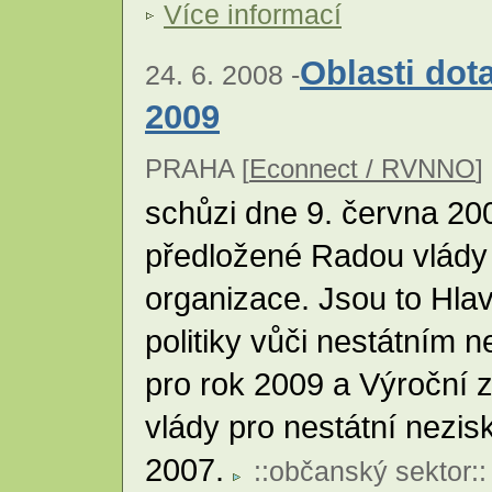
Více informací
Oblasti dota
24. 6. 2008 -
2009
PRAHA [
Econnect / RVNNO
] 
schůzi dne 9. června 20
předložené Radou vlády 
organizace. Jsou to Hlavn
politiky vůči nestátním
pro rok 2009 a Výroční 
vlády pro nestátní nezis
2007.
::
občanský sektor
::