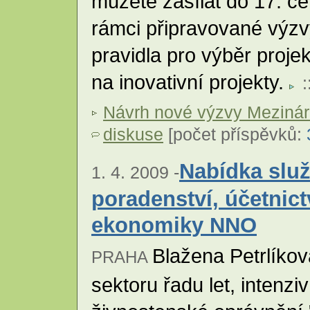
můžete zasílat do 17. 
rámci připravované výzvy
pravidla pro výběr proje
na inovativní projekty.
:
Návrh nové výzvy Mezinár
diskuse
[počet příspěvků:
Nabídka služ
1. 4. 2009 -
poradenství, účetnictv
ekonomiky NNO
Blažena Petrlíko
PRAHA
sektoru řadu let, intenzi