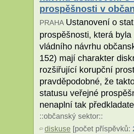
prospěšnosti v obča
Ustanovení o sta
PRAHA
prospěšnosti, která byl
vládního návrhu občans
152) mají charakter disk
rozšiřující korupční pros
pravděpodobné, že takto
statusu veřejné prospěš
nenaplní tak předkladate
::
občanský sektor
::
diskuse
[počet příspěvků: