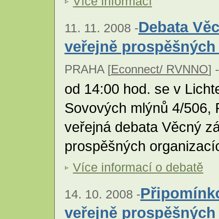
Více informací
Debata Věc
11. 11. 2008 -
veřejně prospěšných
PRAHA [
Econnect/ RVNNO
] -
od 14:00 hod. se v Licht
Sovových mlýnů 4/506, 
veřejná debata Věcný z
prospěšných organizací
Více informací o debatě
Připomínk
14. 10. 2008 -
veřejně prospěšných