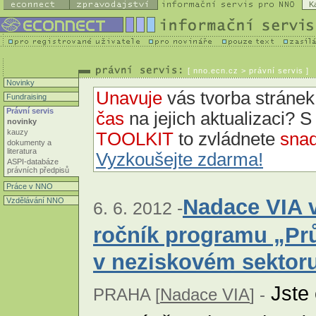
K
[
nno.ecn.cz
> právní servis ]
Novinky
Unavuje
vás tvorba strán
Fundraising
Právní servis
čas
na jejich aktualizaci? 
novinky
kauzy
TOOLKIT
to zvládnete
snad
dokumenty a
literatura
Vyzkoušejte zdarma!
ASPI-databáze
právních předpisů
Práce v NNO
Nadace VIA v
Vzdělávání NNO
6. 6. 2012 -
ročník programu „Pr
v neziskovém sektor
Jste 
PRAHA [
Nadace VIA
] -