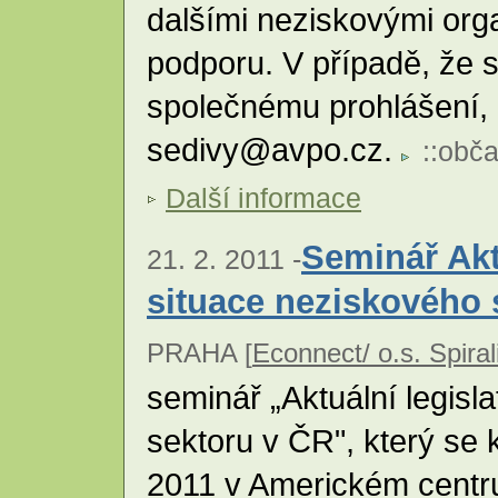
dalšími neziskovými orga
podporu. V případě, že s
společnému prohlášení, 
sedivy@avpo.cz.
::
obča
Další informace
Seminář Aktu
21. 2. 2011 -
situace neziskového 
PRAHA [
Econnect/ o.s. Spiral
seminář „Aktuální legisl
sektoru v ČR", který se 
2011 v Americkém centru 