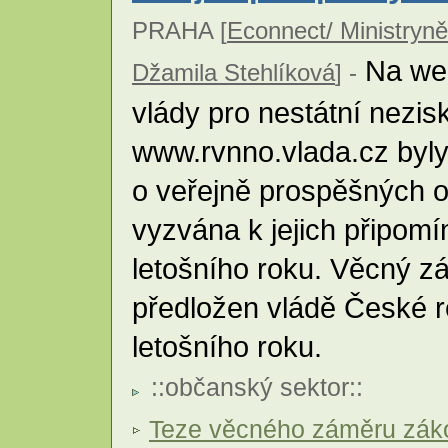
PRAHA [
Econnect/ Ministryně
Na web
Džamila Stehlíková
] -
vlády pro nestátní nezi
www.rvnno.vlada.cz byly
o veřejně prospěšných or
vyzvána k jejich připomín
letošního roku. Věcný 
předložen vládě České r
letošního roku.
::
občanský sektor
::
Teze věcného záměru záko