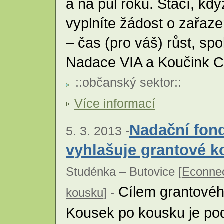
a na půl roku. Stačí, kd
vyplníte žádost o zařaz
– čas (pro váš) růst, s
Nadace VIA a Koučink C
::
občanský sektor
::
Více informací
Nadační fon
5. 3. 2013 -
vyhlašuje grantové k
Studénka – Butovice [
Econnec
Cílem grantovéh
kousku
] -
Kousek po kousku je podp