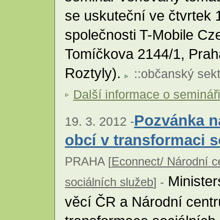
se uskuteční ve čtvrtek 
společnosti T-Mobile Cze
Tomíčkova 2144/1, Praha
Roztyly).
::
občanský sekt
Další informace o seminář
Pozvánka na
19. 3. 2012 -
obcí v transformaci s
PRAHA [
Econnect/ Národní c
Minister
sociálních služeb
] -
věcí ČR a Národní cent