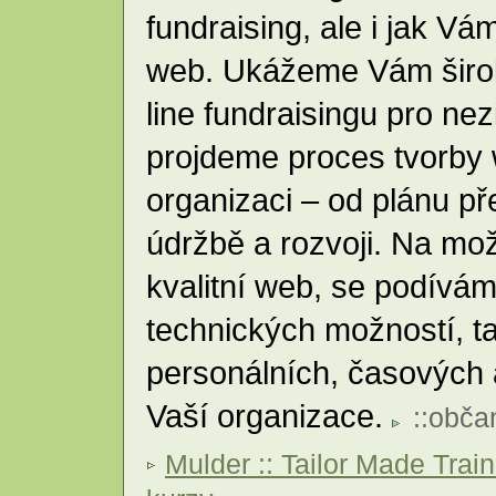
fundraising, ale i jak V
web. Ukážeme Vám širok
line fundraisingu pro ne
projdeme proces tvorby
organizaci – od plánu př
údržbě a rozvoji. Na mož
kvalitní web, se podívám
technických možností, ta
personálních, časových 
Vaší organizace.
::
obča
Mulder :: Tailor Made Trai