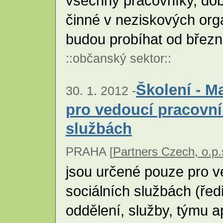
všechny pracovníky, dob
činné v neziskových org
budou probíhat od březn
::
občanský sektor
::
Školení - M
30. 1. 2012 -
pro vedoucí pracovní
službách
PRAHA [
Partners Czech, o.p.
jsou určené pouze pro v
sociálních službách (řed
oddělení, služby, týmu ap