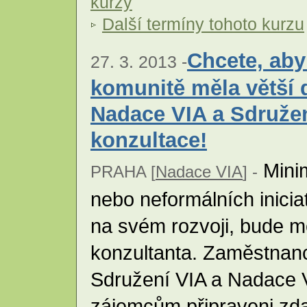
kurzy
Další termíny tohoto kurzu
Chcete, aby
27. 3. 2013 -
komunitě měla větší
Nadace VIA a Sdružen
konzultace!
Minim
PRAHA [
Nadace VIA
] -
nebo neformálních iniciat
na svém rozvoji, bude m
konzultanta. Zaměstnanc
Sdružení VIA a Nadace 
zájemcům připraveni zd