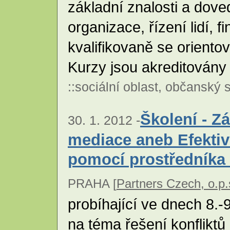
základní znalosti a doved
organizace, řízení lidí, f
kvalifikovaně se oriento
Kurzy jsou akreditován
::
sociální oblast
,
občanský s
Školení - Z
30. 1. 2012 -
mediace aneb Efektivn
pomocí prostředníka - I
PRAHA [
Partners Czech, o.p.
probíhající ve dnech 8.-
na téma řešení konfliktů