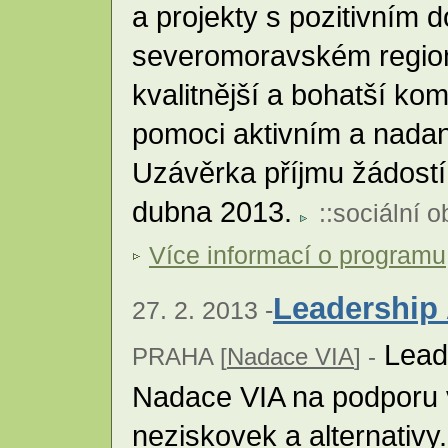
a projekty s pozitivním
severomoravském regionu
kvalitnější a bohatší komu
pomoci aktivním a nadan
Uzávěrka příjmu žádostí
dubna 2013.
::
sociální o
Více informací o programu
Leadership 
27. 2. 2013 -
Leade
PRAHA [
Nadace VIA
] -
Nadace VIA na podporu 
neziskovek a alternativy