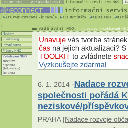
K
[
nno.ecn.cz
> vzdělávání NNO
Novinky
Unavuje
vás tvorba strán
Fundraising
Právní servis
čas
na jejich aktualizaci? 
Práce v NNO
TOOLKIT
to zvládnete
snad
Vzdělávání NNO
novinky
Vyzkoušejte zdarma!
stipendia
(fellowships)
literatura
Nadace rozv
6. 1. 2014 -
společnosti pořádá 
neziskové/příspěvko
PRAHA [
Nadace rozvoje obča