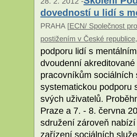
Školení Pod
28. 2. 2012 -
dovedností u lidí s 
PRAHA [
ECN/ Společnost pro
postižením v České republice,
podporu lidí s mentální
dvoudenní akreditované 
pracovníkům sociálních s
systematickou podporu s
svých uživatelů. Proběhn
Praze a 7. - 8. června 
sdružení zároveň nabízí 
zařízení sociálních služ