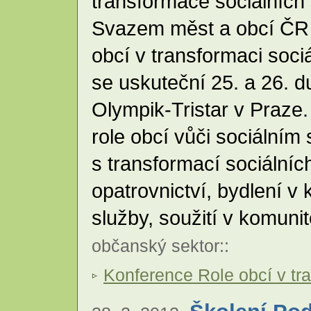
transformace sociálních 
Svazem měst a obcí ČR 
obcí v transformaci soci
se uskuteční 25. a 26. 
Olympik-Tristar v Praze
role obcí vůči sociálním
s transformací sociálníc
opatrovnictví, bydlení v
služby, soužití v komuni
občanský sektor
::
Konference Role obcí v tr