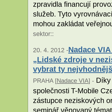
zpravidla financují prov
služeb. Tyto vyrovnávac
mohou zakládat veřejno
sektor
::
Nadace VIA
20. 4. 2012 -
„Lidské zdroje v nez
vybrat ty nejvhodněj
Díky 
PRAHA [
Nadace VIA
] -
společnosti T-Mobile C
zástupce neziskových or
seminář věnovaný tématic