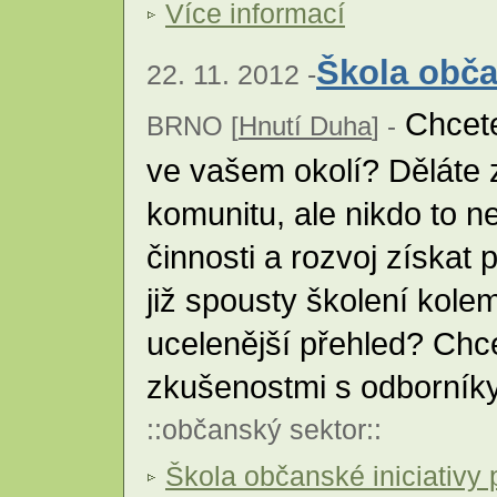
Více informací
Škola obča
22. 11. 2012 -
Chcete 
BRNO [
Hnutí Duha
] -
ve vašem okolí? Děláte 
komunitu, ale nikdo to n
činnosti a rozvoj získat 
již spousty školení kole
ucelenější přehled? Chc
zkušenostmi s odborník
::
občanský sektor
::
Škola občanské iniciativy 