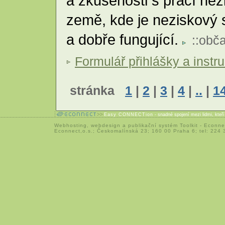
a zkušenosti s prací ne
země, kde je neziskový s
a dobře fungující.
::
obča
Formulář přihlášky a instr
stránka
1
|
2
|
3
|
4
|
..
|
1
Easy CONNECTion
- snadné spojení mezi lidmi, kteř
Webhosting
,
webdesign
a
publikační systém Toolkit
-
Econne
Econnect,o.s.; Českomalínská 23; 160 00 Praha 6; tel: 224