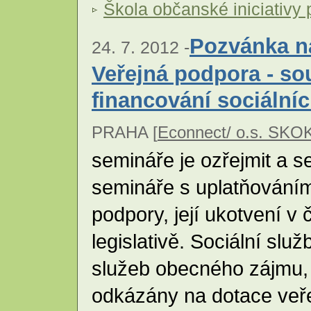
Škola občanské iniciativy 
Pozvánka n
24. 7. 2012 -
Veřejná podpora - so
financování sociální
PRAHA [
Econnect/ o.s. SKO
semináře je ozřejmit a s
semináře s uplatňováním
podpory, její ukotvení v
legislativě. Sociální služ
služeb obecného zájmu, 
odkázány na dotace veře