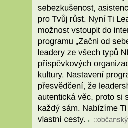
sebezkušenost, asistenci,
pro Tvůj růst. Nyní Ti Le
možnost vstoupit do inte
programu „Začni od sebe“
leadery ze všech typů N
příspěvkových organizací
kultury. Nastavení prog
přesvědčení, že leaders
autentická věc, proto si 
každý sám. Nabízíme Ti 
vlastní cesty.
::
občanský