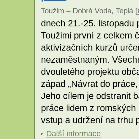
Toužim – Dobrá Voda, Teplá [
dnech 21.-25. listopadu
Toužimi první z celkem č
aktivizačních kurzů urč
nezaměstnaným. Všechny
dvouletého projektu ob
západ „Návrat do práce, 
Jeho cílem je odstranit b
práce lidem z romských lok
vstup a udržení na trhu 
Další informace