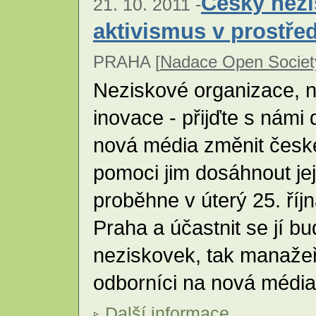
Český nezi
21. 10. 2011 -
aktivismus v prostřed
PRAHA [
Nadace Open Societ
Neziskové organizace, n
inovace - přijďte s námi
nová média změnit česk
pomoci jim dosáhnout jej
proběhne v úterý 25. ří
Praha a účastnit se jí b
neziskovek, tak manažeř
odborníci na nová médi
Další informace