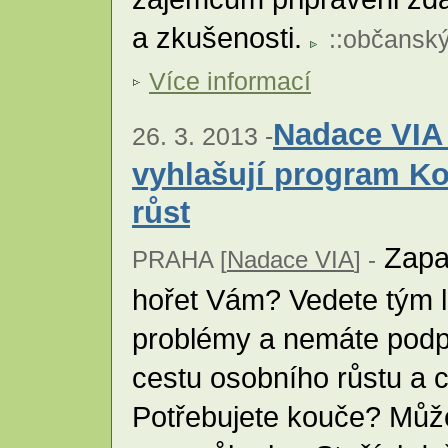
a zkušenosti.
::
občanský
Více informací
Nadace VIA
26. 3. 2013 -
vyhlašují program Ko
růst
Zapal
PRAHA [
Nadace VIA
] -
hořet Vám? Vedete tým lid
problémy a nemáte podpo
cestu osobního růstu a
Potřebujete kouče? Může