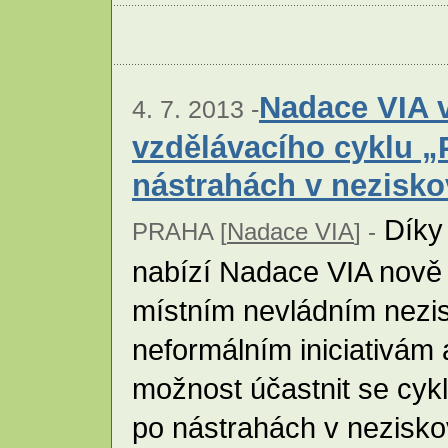
Nadace VIA v
4. 7. 2013 -
vzdělávacího cyklu 
nástrahách v nezisk
Díky
PRAHA [
Nadace VIA
] -
nabízí Nadace VIA nově 
místním nevládním nezi
neformálním iniciativám 
možnost účastnit se cy
po nástrahách v nezisk