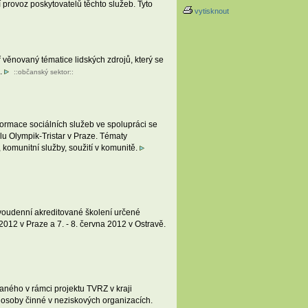
 provoz poskytovatelů těchto služeb. Tyto
vytisknout
ěnovaný tématice lidských zdrojů, který se
).
::
občanský sektor
::
formace sociálních služeb ve spolupráci se
lu Olympik-Tristar v Praze. Tématy
 komunitní služby, soužití v komunitě.
voudenní akreditované školení určené
2012 v Praze a 7. - 8. června 2012 v Ostravě.
ného v rámci projektu TVRZ v kraji
í osoby činné v neziskových organizacích.