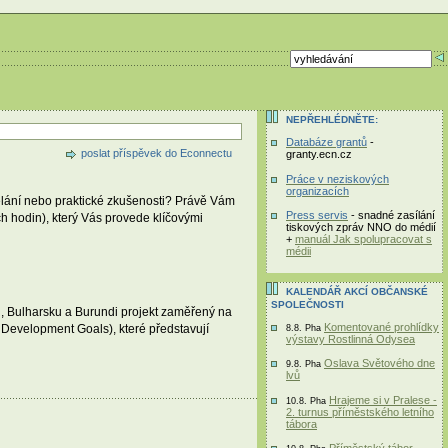
NEPŘEHLÉDNĚTE:
Databáze grantů
-
poslat příspěvek do Econnectu
granty.ecn.cz
Práce v neziskových
organizacích
lání nebo praktické zkušenosti? Právě Vám
Press servis
- snadné zasílání
h hodin), který Vás provede klíčovými
tiskových zpráv NNO do médií
+
manuál Jak spolupracovat s
médii
KALENDÁŘ AKCÍ OBČANSKÉ
SPOLEČNOSTI
, Bulharsku a Burundi projekt zaměřený na
Komentované prohlídky
um Development Goals), které představují
8.8. Pha
výstavy Rostlinná Odysea
Oslava Světového dne
9.8. Pha
lvů
Hrajeme si v Pralese -
10.8. Pha
2. turnus příměstského letního
tábora