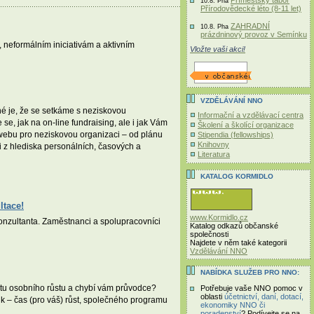
Příměstský tábor
10.8. Pha
Přírodovědecké léto (8-11 let)
ZAHRADNÍ
10.8. Pha
prázdninový provoz v Semínku
neformálním iniciativám a aktivním
Vložte vaši akci!
VZDĚLÁVÁNÍ NNO
é je, že se setkáme s neziskovou
Informační a vzdělávací centra
se, jak na on-line fundraising, ale i jak Vám
Školení a školící organizace
webu pro neziskovou organizaci – od plánu
Stipendia (fellowships)
Knihovny
 i z hlediska personálních, časových a
Literatura
KATALOG KORMIDLO
ltace!
www.Kormidlo.cz
konzultanta. Zaměstnanci a spolupracovníci
Katalog odkazů občanské
společnosti
Najdete v něm také kategorii
Vzdělávání NNO
NABÍDKA SLUŽEB PRO NNO:
stu osobního růstu a chybí vám průvodce?
Potřebuje vaše NNO pomoc v
oblasti
účetnictví, daní, dotací,
k – čas (pro váš) růst, společného programu
ekonomiky NNO či
poradenství
? Podívejte se na