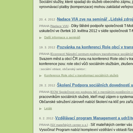
Sociální služby, které spadají do služeb obecného zájmu, j
vyrovnávací platby (kompenzace) mohou zakládat veřejn
Nadace VIA zve na seminář „Lidské zdroj
20. 4. 2012 -
Díky štědré podpoře společnosti T-Mob
PRAHA [
Nadace VIA
] -
uskuteční ve čtvrtek 10. května 2012 v sídle společnosti 
Další informace o semináři
Pozvánka na konferenci Role obcí v tran
19. 3. 2012 -
PRAHA [
Econnect/ Národní centrum podpory transformace sociálníc
Svazem měst a obcí ČR zvou na konferenci Role obcí v tra
konference jsou: role obcí vůči sociálním službám, zkušenos
::
sociální oblast
,
občanský sektor
::
Konference Role obcí v transformaci sociálních služeb
Školení Podpora sociálních dovedností u
28. 2. 2012 -
PRAHA [
ECN/ Společnost pro podporu lidí s mentálním postižením v 
pracovníkům sociálních služeb, kteří mají zájem o systema
Občanské sdružení zároveň nabízí školení na klíč pro zaří
Leták
Vzdělávací program Management a udržit
6. 2. 2012 -
Síť mateřských center vás
PRAHA [
Síť mateřských center o.s.
] -
Vysočina! Program nabízí komplexní vzdělání v oblasti říz