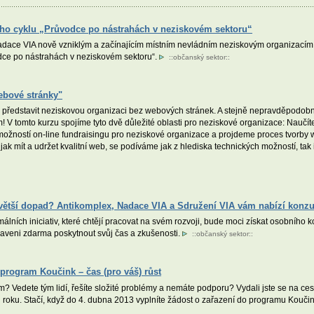
ího cyklu „Průvodce po nástrahách v neziskovém sektoru“
dace VIA nově vzniklým a začínajícím místním nevládním neziskovým organizacím, 
dce po nástrahách v neziskovém sektoru“.
::
občanský sektor
::
ebové stránky"
e představit neziskovou organizaci bez webových stránek. A stejně nepravděpodobn
 V tomto kurzu spojíme tyto dvě důležité oblasti pro neziskové organizace: Naučíte 
žností on-line fundraisingu pro neziskové organizace a projdeme proces tvorby 
 jak mít a udržet kvalitní web, se podíváme jak z hlediska technických možností, tak
větší dopad? Antikomplex, Nadace VIA a Sdružení VIA vám nabízí konzu
lních iniciativ, které chtějí pracovat na svém rozvoji, bude moci získat osobního 
aveni zdarma poskytnout svůj čas a zkušenosti.
::
občanský sektor
::
program Koučink – čas (pro váš) růst
 Vedete tým lidí, řešíte složité problémy a nemáte podporu? Vydali jste se na ce
 roku. Stačí, když do 4. dubna 2013 vyplníte žádost o zařazení do programu Koučin