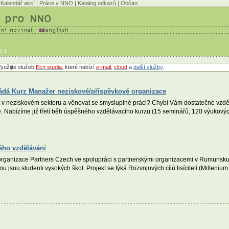
Kalendář akcí
|
Práce v NNO
|
Katalog odkazů
|
Občan
 ]
yužijte služeb
Ecn studia
, které nabízí
e-mail
,
cloud
a
další služby
.
ádá Kurz Manažer neziskové/příspěvkové organizace
 v neziskovém sektoru a věnovat se smysluplné práci? Chybí Vám dostatečné vzdě
 Nabízíme již třetí běh úspěšného vzdělávacího kurzu (15 seminářů, 120 výukovýc
ého vzdělávání
rganizace Partners Czech ve spolupráci s partnerskými organizacemi v Rumunsku
u jsou studenti vysokých škol. Projekt se týká Rozvojových cílů tisíciletí (Milleni