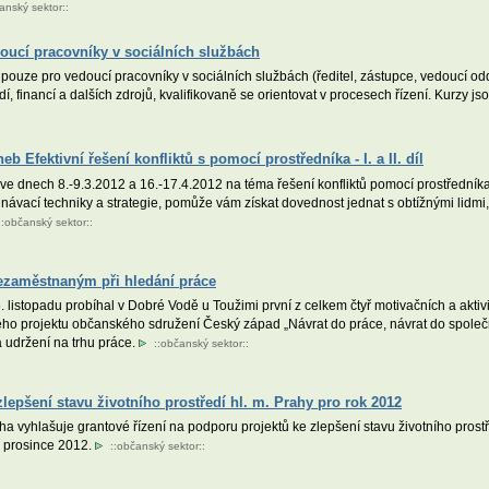
anský sektor
::
oucí pracovníky v sociálních službách
ouze pro vedoucí pracovníky v sociálních službách (ředitel, zástupce, vedoucí odděl
lidí, financí a dalších zdrojů, kvalifikovaně se orientovat v procesech řízení. Kurz
 Efektivní řešení konfliktů s pomocí prostředníka - I. a II. díl
 ve dnech 8.-9.3.2012 a 16.-17.4.2012 na téma řešení konfliktů pomocí prostředník
ednávací techniky a strategie, pomůže vám získat dovednost jednat s obtížnými lidmi
::
občanský sektor
::
zaměstnaným při hledání práce
 listopadu probíhal v Dobré Vodě u Toužimi první z celkem čtyř motivačních a akt
o projektu občanského sdružení Český západ „Návrat do práce, návrat do společnos
 a udržení na trhu práce.
::
občanský sektor
::
lepšení stavu životního prostředí hl. m. Prahy pro rok 2012
a vyhlašuje grantové řízení na podporu projektů ke zlepšení stavu životního prost
. prosince 2012.
::
občanský sektor
::