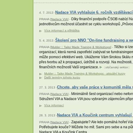
Nadace VIA vyhlašuje 6. ročník vzdělávac
4. 7. 2013 -
Díky finanční podpoře ČSOB nabízí Na
PRAHA [
Nadace VIA
] -
jednotlivcům možnost účastnit se cyklu workshopů „Průvo
Více informací a přihláška
Školení pro NNO "On-line fundraising a w
5. 4. 2013 -
Těžko si lz
PRAHA [
Mulder :: Tailor Made Training & Workshops
] -
organizací, která nemá zapotřebí zabývat se fundraisingem!
může pomoci efektivní web. Ukážeme Vám širokou škálu mo
přes tvorbu až k propagaci, údržbě a rozvoji. Na možnosti,
finančních možností Vaší organizace.
::
občanský sektor
::
Mulder :: Tailor Made Training & Workshops - aktuální kurzy
Další termíny tohoto kurzu
Chcete, aby vaše práce v komunitě měla 
27. 3. 2013 -
Minimálně šest organizací nebo neformá
PRAHA [
Nadace VIA
] -
Sdružení VIA a Nadace VIA jsou vybraným zájemcům připr
Více informací
Nadace VIA a Koučink centrum vyhlašují 
26. 3. 2013 -
Zapalujete? Ale kdo pomáhá hořet Vám?
PRAHA [
Nadace VIA
] -
Potřebujete kouče? Můžete ho mít. Sami pro sebe a na půl
Nadace VIA a Koučink Centra.