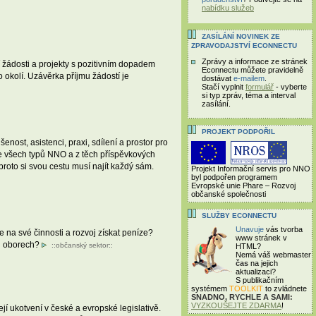
nabídku služeb
ZASÍLÁNÍ NOVINEK ZE
ZPRAVODAJSTVÍ ECONNECTU
Zprávy a informace ze stránek
žádosti a projekty s pozitivním dopadem
Econnectu můžete pravidelně
 okolí. Uzávěrka příjmu žádostí je
dostávat
e-mailem
.
Stačí vyplnit
formulář
- vyberte
si typ zpráv, téma a interval
zasílání.
PROJEKT PODPOŘIL
ost, asistenci, praxi, sdílení a prostor pro
 ze všech typů NNO a z těch příspěvkových
proto si svou cestu musí najít každý sám.
Projekt Informační servis pro NNO
byl podpořen programem
Evropské unie Phare – Rozvoj
občanské společnosti
SLUŽBY ECONNECTU
Unavuje
vás tvorba
e na své činnosti a rozvoj získat peníze?
www stránek v
ch oborech?
::
občanský sektor
::
HTML?
Nemá váš webmaster
čas
na jejich
aktualizaci?
S publikačním
systémem
TOOLKIT
to zvládnete
SNADNO, RYCHLE A SAMI:
VYZKOUŠEJTE ZDARMA
!
í ukotvení v české a evropské legislativě.