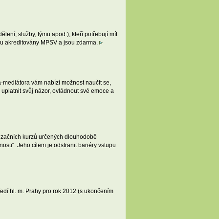
ení, služby, týmu apod.), kteří potřebují mít
y jsou akreditovány MPSV a jsou zdarma.
a-mediátora vám nabízí možnost naučit se,
, uplatnit svůj názor, ovládnout své emoce a
ivizačních kurzů určených dlouhodobě
ti“. Jeho cílem je odstranit bariéry vstupu
ředí hl. m. Prahy pro rok 2012 (s ukončením