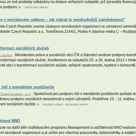
sou ze své podstaty odkázány na dotace veřejných subjektů, jež zpravidla financují
ou podporu.
::
občanský sektor
::
e v neziskovém sektoru – jak vybrat ty nejvhodnější zaměstnance“
ile Czech Republic zveme zástupce neziskových organizací na celodenní seminář v
T-Mobile Czech Republic a.s., Tomíčkova 2144/1, Praha 4 (stanice metra C – Roztyly
sformaci sociálních služeb
Ministerstvo práce a sociálních věcí ČR a Národní centrum podpory trans
h služeb
] -
nsformaci sociálních služeb. Konference se uskuteční 25. a 26. dubna 2012 v Hote
ti obcí s transformací sociálních služeb, veřejné opatrovnictví, bydlení v komunitě,
 lidí s mentálním postižením
Společnost pro podporu lidí s mentálním postižením pořádá d
České republice, o.s.
] -
tickou podporu sociálních dovedností u svých uživatelů. Proběhne 10. - 11. května 
zení sociálních služeb.
::
sociální oblast
,
občanský sektor
::
elnost NNO
 zve na další běh vzdělávacího programu Management a udržitelnost NNO realizova
ení neziskové organizace a je určen pro všechny pracovníky, dobrovolníky a ostatn