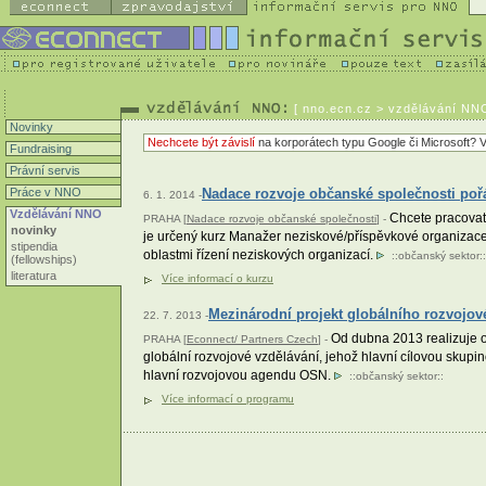
[
nno.ecn.cz
> vzdělávání NNO
Novinky
Nechcete být závislí
na korporátech typu Google či Microsoft? V
Fundraising
Právní servis
Práce v NNO
Nadace rozvoje občanské společnosti poř
6. 1. 2014 -
Vzdělávání NNO
Chcete pracovat
PRAHA [
Nadace rozvoje občanské společnosti
] -
novinky
je určený kurz Manažer neziskové/příspěvkové organizace.
stipendia
oblastmi řízení neziskových organizací.
::
občanský sektor
::
(fellowships)
literatura
Více informací o kurzu
Mezinárodní projekt globálního rozvojov
22. 7. 2013 -
Od dubna 2013 realizuje o
PRAHA [
Econnect/ Partners Czech
] -
globální rozvojové vzdělávání, jehož hlavní cílovou skupino
hlavní rozvojovou agendu OSN.
::
občanský sektor
::
Více informací o programu