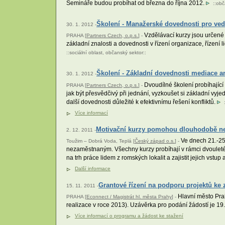
Semináře budou probíhat od března do října 2012.
::
obč
Školení - Manažerské dovednosti pro ved
30. 1. 2012 -
Vzdělávací kurzy jsou určené p
PRAHA [
Partners Czech, o.p.s.
] -
základní znalosti a dovednosti v řízení organizace, řízení 
::
sociální oblast
,
občanský sektor
::
Školení - Základní dovednosti mediace aneb
30. 1. 2012 -
Dvoudílné školení probíhající
PRAHA [
Partners Czech, o.p.s.
] -
jak být přesvědčivý při jednání, vyzkoušet si základní vyj
další dovednosti důležité k efektivnímu řešení konfliktů.
Více informací
Motivační kurzy pomohou dlouhodobě ne
2. 12. 2011 -
Ve dnech 21.-25.
Toužim – Dobrá Voda, Teplá [
Český západ o.s.
] -
nezaměstnaným. Všechny kurzy probíhají v rámci dvouletéh
na trh práce lidem z romských lokalit a zajistit jejich vstup
Další informace
Grantové řízení na podporu projektů ke z
15. 11. 2011 -
Hlavní město Prah
PRAHA [
Econnect / Magistrát hl. města Prahy
] -
realizace v roce 2013). Uzávěrka pro podání žádostí je 19
Více informací o programu a žádost ke stažení