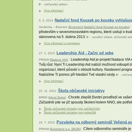
::
občanský sektor
::
Více informací
Nadační fond Kousek po kousku vyhlašuje
5. 3. 2013 -
Studénka – Butovice [
Econnect/ Nadační fond Kousek po kousku
] -
především v severomoravském regionu, které usilují o kvali
stanovena na 5. dubna 2013.
::
sociální oblast
,
občanský sek
Více informací o programu
Leadership Aid - Začni od sebe
27. 2. 2013 -
Leadership Aid je projekt Nadace VIA n
PRAHA [
Nadace VIA
] -
Tvůj růst. Nyní Ti Leadership Aid nabízí možnost vstoupit
organizací, které působí v oblasti kultury. Nastavení prog
Nabízíme Ti pomoc při hledání Tvé vlastní cesty.
::
občans
Více informací
Škola občanské iniciativy
22. 11. 2012 -
Chcete zlepšit životní prostředí ve vaše
BRNO [
Hnutí Duha
] -
Zúčastnili jste se již spousty školení kolem NNO, ale po
Škola občanské iniciativy pro začátečníky
Škola občanské iniciativy pro pokročilé
Pozvánka na odborný seminář Veřejná po
24. 7. 2012 -
Cílem odborného semináře je oz
PRAHA [
Econnect/ o.s. SKOK
] -