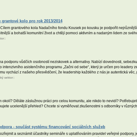
 grantové kolo pro rok 2013/2014
Cílem grantového kola Nadačního fondu Kousek po kousku je podpořit nejrůznější 
tnější a bohatší komunitní život a chtějí pomoci aktivním a nadaným lidem ze svého
tor
::
a podporu vůdčích osobností neziskovek a alternativy. Nabízí dovednosti, sebezkušen
 do intenzivního asistenčního programu „Začni od sebe“, který je určen pro leadery
ramu vychází z našeho přesvědčení, že leadership každého z nás je autentická věc, 
ký sektor
::
m okolí? Děláte záslužnou práci pro celou komunitu, ale nikdo to nevidí? Potřebujet
třebujete ucelenější přehled? Chcete si vyměňovat zkušenostmi s odborníky v různý
dpora - součást systému financování sociálních služeb
řejmit a seznámit účastníky semináře s uplatňováním pravidel veřejné podpory, jej