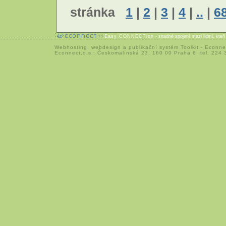
stránka
1
|
2
|
3
|
4
|
..
|
6
Easy CONNECTion
- snadné spojení mezi lidmi, kteř
Webhosting
,
webdesign
a
publikační systém Toolkit
-
Econne
Econnect,o.s.; Českomalínská 23; 160 00 Praha 6; tel: 224