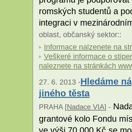
romských studentů a pod
integraci v mezinárodní
oblast
,
občanský sektor
::
Informace nalzenete na s
Veškeré informace o stip
naleznete na stránkách ww
Hledáme ná
27. 6. 2013 -
jiného těsta
Nadac
PRAHA [
Nadace VIA
] -
grantové kolo Fondu míst
ve výši 70 000 Kč se m