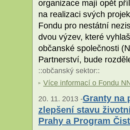
organizace mají opět pří
na realizaci svých proje
Fondu pro nestátní nez
dvou výzev, které vyhla
občanské společnosti 
Partnerství, bude rozdě
::
občanský sektor
::
Více informací o Fondu N
Granty na 
20. 11. 2013 -
zlepšení stavu životn
Prahy a Program Čist