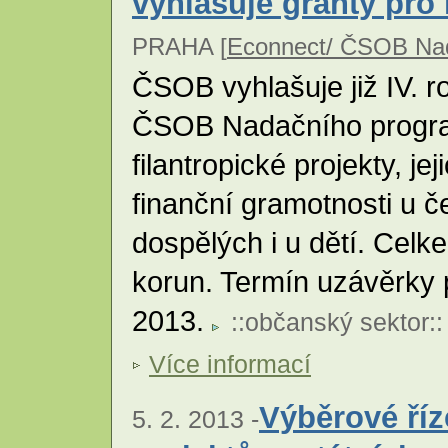
vyhlašuje granty pro
PRAHA [
Econnect/ ČSOB Nad
ČSOB vyhlašuje již IV. r
ČSOB Nadačního progra
filantropické projekty, je
finanční gramotnosti u č
dospělých i u dětí. Celk
korun. Termín uzávěrky p
2013.
::
občanský sektor
::
Více informací
Výběrové ří
5. 2. 2013 -