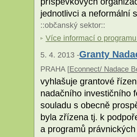
příspěvkových organizací
jednotlivci a neformální
::
občanský sektor
::
Více informací o program
Granty Nada
5. 4. 2013 -
PRAHA [
Econnect/ Nadace B
vyhlašuje grantové řízen
nadačního investičního f
souladu s obecně prosp
byla zřízena tj. k podpo
a programů právnických