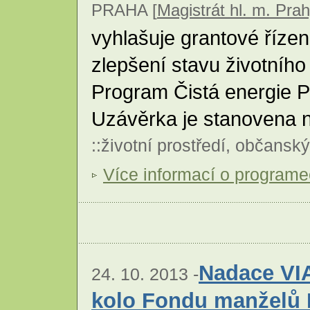
PRAHA [
Magistrát hl. m. Pra
vyhlašuje grantové řízen
zlepšení stavu životního 
Program Čistá energie P
Uzávěrka je stanovena n
::
životní prostředí
,
občanský
Více informací o program
Nadace VIA
24. 10. 2013 -
kolo Fondu manželů