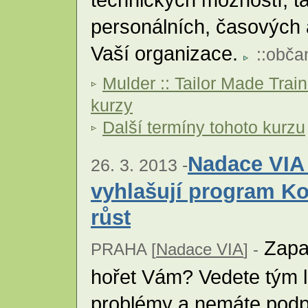
personálních, časových 
Vaší organizace.
::
obča
Mulder :: Tailor Made Trai
kurzy
Další termíny tohoto kurzu
Nadace VIA
26. 3. 2013 -
vyhlašují program Ko
růst
Zapal
PRAHA [
Nadace VIA
] -
hořet Vám? Vedete tým lid
problémy a nemáte podpo