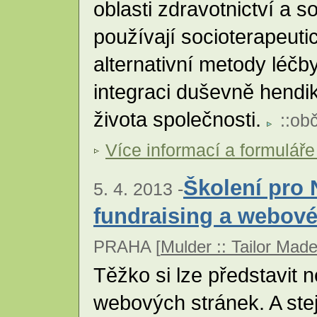
oblasti zdravotnictví a s
používají socioterapeut
alternativní metody léčb
integraci duševně hend
života společnosti.
::
obč
Více informací a formuláře
Školení pro 
5. 4. 2013 -
fundraising a webové
PRAHA [
Mulder :: Tailor Mad
Těžko si lze představit 
webových stránek. A ste