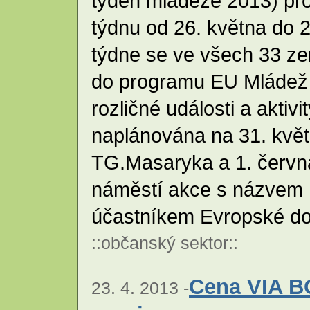
týden mládeže 2013) pr
týdnu od 26. května do 2
týdne se ve všech 33 ze
do programu EU Mládež 
rozličné události a aktiv
naplánována na 31. květ
TG.Masaryka a 1. červn
náměstí akce s názvem U
účastníkem Evropské do
::
občanský sektor
::
Cena VIA B
23. 4. 2013 -