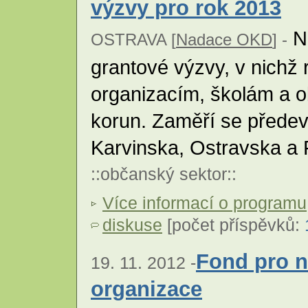
výzvy pro rok 2013
Na
OSTRAVA [
Nadace OKD
] -
grantové výzvy, v nichž
organizacím, školám a o
korun. Zaměří se přede
Karvinska, Ostravska a
::
občanský sektor
::
Více informací o programu
diskuse
[počet příspěvků:
Fond pro n
19. 11. 2012 -
organizace