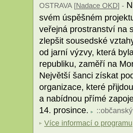
N
OSTRAVA [
Nadace OKD
] -
svém úspěšném projektu, 
veřejná prostranství na s
zlepšit sousedské vztahy
od jarní výzvy, která byl
republiku, zaměří na Mo
Největší šanci získat p
organizace, které přijd
a nabídnou přímé zapoje
14. prosince.
::
občanský
Více informací o programu