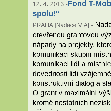
Fond T-Mob
12. 4. 2013 -
spolu!“
Nadac
PRAHA [
Nadace VIA
] -
otevřenou grantovou výz
nápady na projekty, které
komunikaci skupin místn
komunikaci lidí a místní
dovednosti lidí vzájemně
konstruktivní dialog a s
O grant v maximální vý
kromě nestátních nezisk