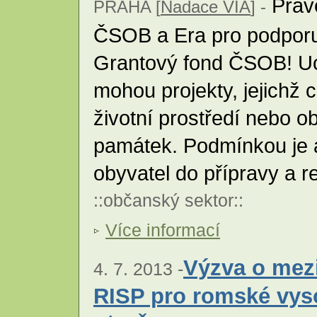
Právě
PRAHA [
Nadace VIA
] -
ČSOB a Era pro podporu
Grantový fond ČSOB! Uc
mohou projekty, jejichž 
životní prostředí nebo o
památek. Podmínkou je a
obyvatel do přípravy a r
::
občanský sektor
::
Více informací
Výzva o mezi
4. 7. 2013 -
RISP pro romské vys