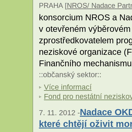
PRAHA [
NROS/ Nadace Partn
konsorcium NROS a Nada
v otevřeném výběrovém ř
zprostředkovatelem prog
neziskové organizace (
Finančního mechanism
::
občanský sektor
::
Více informací
Fond pro nestátní nezisko
Nadace OKD
7. 11. 2012 -
které chtějí oživit m