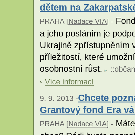
dětem na Zakarpatské
Fond 
PRAHA [
Nadace VIA
] -
a jeho posláním je podp
Ukrajině zpřístupněním 
příležitostí, které umožní
osobnostní růst.
::
občan
Více informací
Chcete pozn
9. 9. 2013 -
Grantový fond Era v
Máte 
PRAHA [
Nadace VIA
] -