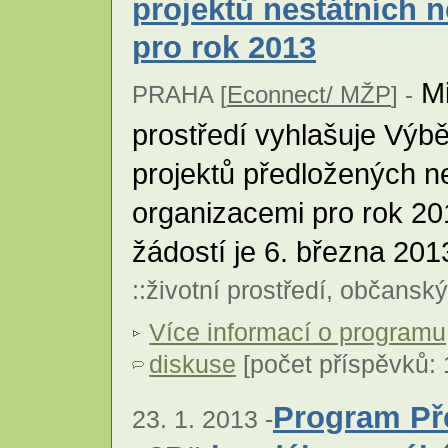
projektů nestátních 
pro rok 2013
Mi
PRAHA [
Econnect/ MŽP
] -
prostředí vyhlašuje Výb
projektů předložených n
organizacemi pro rok 20
žádostí je 6. března 201
::
životní prostředí
,
občanský
Více informací o programu
diskuse
[počet příspěvků:
Program Př
23. 1. 2013 -