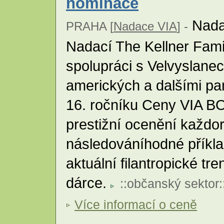
nominace
Nada
PRAHA [
Nadace VIA
] -
Nadací The Kellner Fami
spolupráci s Velvyslane
amerických a dalšími par
16. ročníku Ceny VIA BON
prestižní ocenění každo
následováníhodné příkla
aktuální filantropické tr
dárce.
::
občanský sektor
:
Více informací o ceně