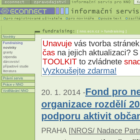
K
[
nno.ecn.cz
> fundraising ]
Novinky
Unavuje
vás tvorba strán
Fundraising
novinky
čas
na jejich aktualizaci? 
granty
stipendia
TOOLKIT
to zvládnete
snad
dárcovství
případové studie
Vyzkoušejte zdarma!
literatura
Právní servis
Práce v NNO
Fond pro ne
20. 1. 2014 -
Vzdělávání NNO
organizace rozdělí 2
podporu aktivit obča
PRAHA [
NROS/ Nadace Partn