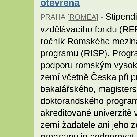
otevřena
Stipend
PRAHA [
ROMEA
] -
vzdělávacího fondu (RE
ročník Romského meziná
programu (RISP). Progr
podporu romským vysok
zemí včetně Česka při p
bakalářského, magister
doktorandského program
akreditované univerzitě 
zemí žadatele ani jeho 
programu je podporovat