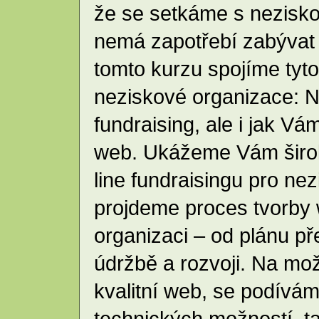
že se setkáme s nezisko
nemá zapotřebí zabývat 
tomto kurzu spojíme tyto 
neziskové organizace: Na
fundraising, ale i jak V
web. Ukážeme Vám širok
line fundraisingu pro ne
projdeme proces tvorby
organizaci – od plánu př
údržbě a rozvoji. Na mož
kvalitní web, se podívám
technických možností, ta