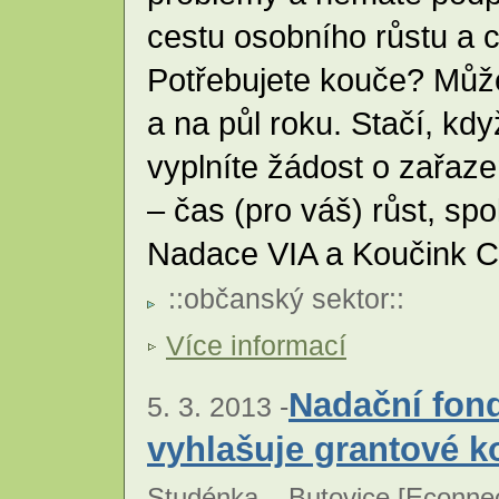
cestu osobního růstu a
Potřebujete kouče? Může
a na půl roku. Stačí, kd
vyplníte žádost o zařaz
– čas (pro váš) růst, s
Nadace VIA a Koučink C
::
občanský sektor
::
Více informací
Nadační fon
5. 3. 2013 -
vyhlašuje grantové k
Studénka – Butovice [
Econnec