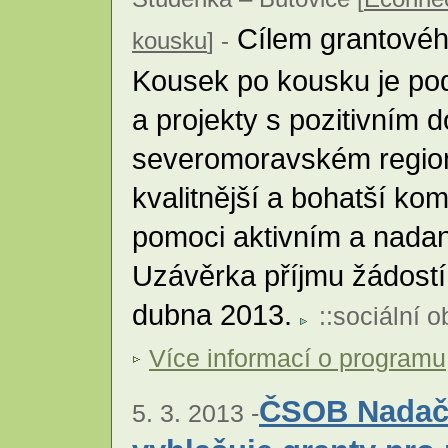
Cílem grantovéh
kousku
] -
Kousek po kousku je podp
a projekty s pozitivním
severomoravském regionu
kvalitnější a bohatší komu
pomoci aktivním a nadan
Uzávěrka příjmu žádostí
dubna 2013.
::
sociální o
Více informací o programu
ČSOB Nadačn
5. 3. 2013 -