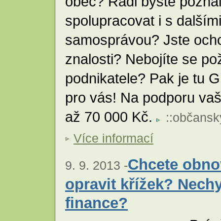
obec? Rádi byste pozna
spolupracovat i s dalším
samosprávou? Jste ochot
znalosti? Nebojíte se p
podnikatele? Pak je tu 
pro vás! Na podporu vaši
až 70 000 Kč.
::
občansk
Více informací
Chcete obno
9. 9. 2013 -
opravit křížek? Nech
finance?