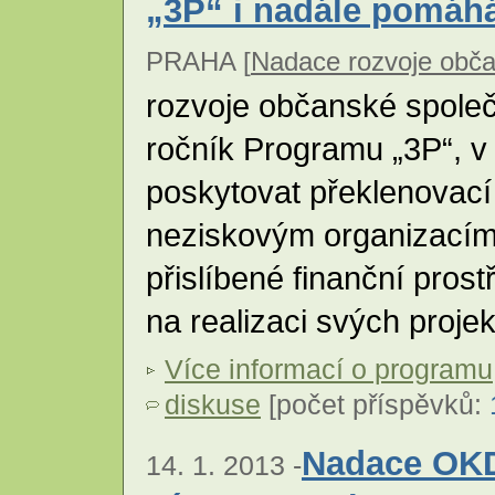
„3P“ i nadále pomáh
PRAHA [
Nadace rozvoje obča
rozvoje občanské společ
ročník Programu „3P“, v
poskytovat překlenovací
neziskovým organizacím,
přislíbené finanční pros
na realizaci svých proje
Více informací o programu
diskuse
[počet příspěvků:
Nadace OKD
14. 1. 2013 -