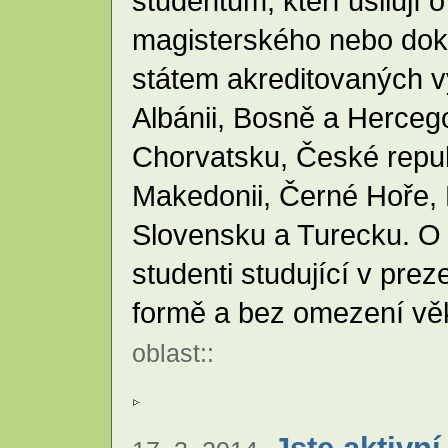
studentům, kteří usilují
magisterského nebo dokt
státem akreditovaných 
Albánii, Bosně a Herceg
Chorvatsku, České repu
Makedonii, Černé Hoře,
Slovensku a Turecku. O
studenti studující v pre
formě a bez omezení vě
oblast
::