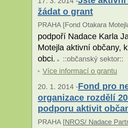
Jste aktivn
17. 3. 2014 -
žádat o grant
PRAHA [Fond Otakara Motejla
podpoří Nadace Karla J
Motejla aktivní občany, k
obci.
::
občanský sektor
::
Více informací o grantu
Fond pro ne
20. 1. 2014 -
organizace rozdělí 2
podporu aktivit obča
PRAHA [
NROS/ Nadace Partn