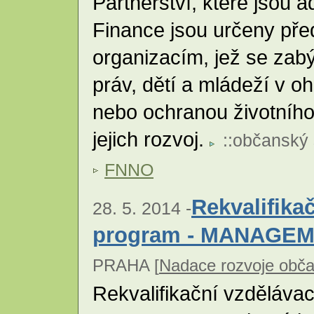
Partnerství, které jsou 
Finance jsou určeny př
organizacím, jež se zab
práv, dětí a mládeží v oh
nebo ochranou životního 
jejich rozvoj.
::
občanský 
FNNO
Rekvalifika
28. 5. 2014 -
program - MANAGE
PRAHA [
Nadace rozvoje obča
Rekvalifikační vzděláva