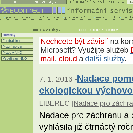
K
[
nno.ecn.cz
> novinky ]
Novinky
Nechcete být závislí
na korp
Fundraising
Právní servis
Microsoft? Využijte služeb
Práce v NNO
mail
,
cloud
a
další služby
.
Vzdělávání NNO
Nadace pomů
7. 1. 2016 -
ekologickou výchov
LIBEREC [
Nadace pro záchra
Nadace pro záchranu a 
vyhlásila již čtrnáctý r