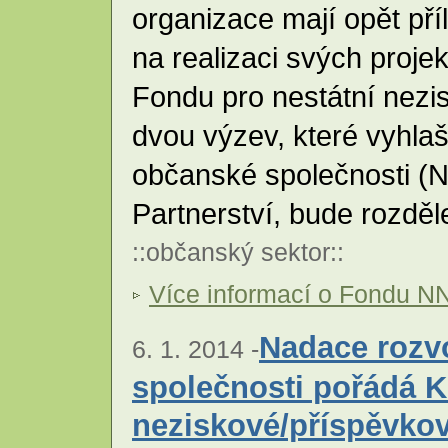
organizace mají opět pří
na realizaci svých proje
Fondu pro nestátní nez
dvou výzev, které vyhla
občanské společnosti 
Partnerství, bude rozdě
::
občanský sektor
::
Více informací o Fondu N
Nadace rozv
6. 1. 2014 -
společnosti pořádá 
neziskové/příspěvko