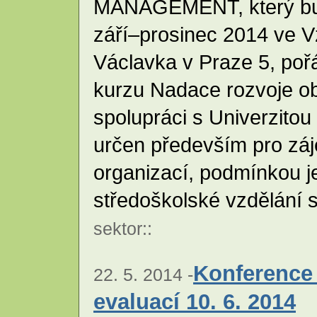
MANAGEMENT, který bud
září–prosinec 2014 ve V
Václavka v Praze 5, poř
kurzu Nadace rozvoje o
spolupráci s Univerzitou
určen především pro zá
organizací, podmínkou 
středoškolské vzdělání 
sektor
::
Konference 
22. 5. 2014 -
evaluací 10. 6. 2014