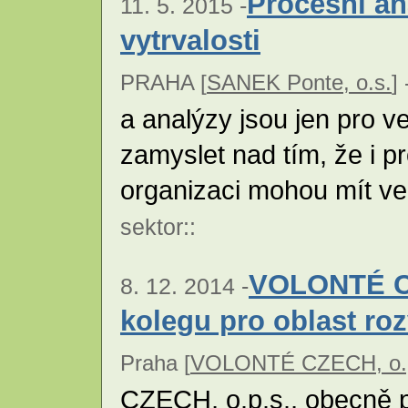
Procesní an
11. 5. 2015 -
vytrvalosti
PRAHA [
SANEK Ponte, o.s.
] 
a analýzy jsou jen pro v
zamyslet nad tím, že i p
organizaci mohou mít ve
sektor
::
VOLONTÉ CZ
8. 12. 2014 -
kolegu pro oblast ro
Praha [
VOLONTÉ CZECH, o.
CZECH, o.p.s., obecně 