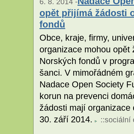
Nadace Open
6. 8. 2014 -
opět přijímá žádosti 
fondů
Obce, kraje, firmy, univer
organizace mohou opět 
Norských fondů v prog
šanci. V mimořádném gr
Nadace Open Society Fu
korun na prevenci domác
žádosti mají organizace
30. září 2014.
::
sociální 