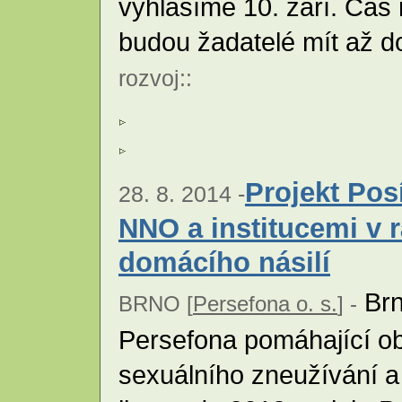
vyhlásíme 10. září. Čas 
budou žadatelé mít až do
rozvoj
::
Projekt Pos
28. 8. 2014 -
NNO a institucemi v 
domácího násilí
Brn
BRNO [
Persefona o. s.
] -
Persefona pomáhající ob
sexuálního zneužívání a 