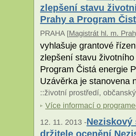
zlepšení stavu životn
Prahy a Program Čist
PRAHA [
Magistrát hl. m. Pra
vyhlašuje grantové řízen
zlepšení stavu životního 
Program Čistá energie P
Uzávěrka je stanovena n
::
životní prostředí
,
občanský
Více informací o program
Neziskový 
12. 11. 2013 -
držitele ocenění Nez