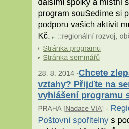
dalšími spolky a místní
program souSedíme si p
podporu vašich aktivit m
Kč.
::
regionální rozvoj
,
ob
Stránka programu
Stránka seminářů
Chcete zle
28. 8. 2014 -
vztahy? Přijďte na s
vyhlášení programu 
Regi
PRAHA [
Nadace VIA
] -
Poštovní spořitelny
s po