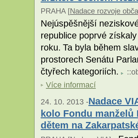
PRAHA [
Nadace rozvoje obča
Nejúspěšnější neziskov
republice poprvé získal
roku. Ta byla během sla
prostorech Senátu Parl
čtyřech kategoriích.
::
o
Více informací
Nadace VIA
24. 10. 2013 -
kolo Fondu manželů
dětem na Zakarpatské