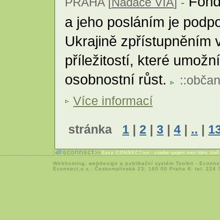
Fond 
PRAHA [
Nadace VIA
] -
a jeho posláním je podp
Ukrajině zpřístupněním 
příležitostí, které umožní
osobnostní růst.
::
občan
Více informací
stránka
1
|
2
|
3
|
4
|
..
|
1
Easy CONNECTion
- snadné spojení mezi lidmi, kteř
Webhosting
,
webdesign
a
publikační systém Toolkit
-
Econne
Econnect,o.s.; Českomalínská 23; 160 00 Praha 6; tel: 224