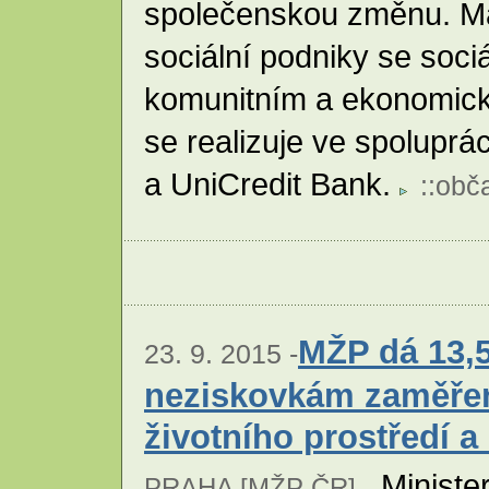
společenskou změnu. Má
sociální podniky se soci
komunitním a ekonomic
se realizuje ve spoluprá
a UniCredit Bank.
::
obč
MŽP dá 13,5
23. 9. 2015 -
neziskovkám zaměře
životního prostředí a
Minister
PRAHA [
MŽP ČR
] -