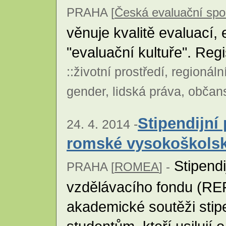
PRAHA [
Česká evaluační spo
věnuje kvalitě evaluací,
"evaluační kultuře". Reg
::
životní prostředí
,
regionáln
gender
,
lidská práva
,
občans
Stipendijní
24. 4. 2014 -
romské vysokoškolsk
Stipend
PRAHA [
ROMEA
] -
vzdělávacího fondu (REF
akademické soutěži sti