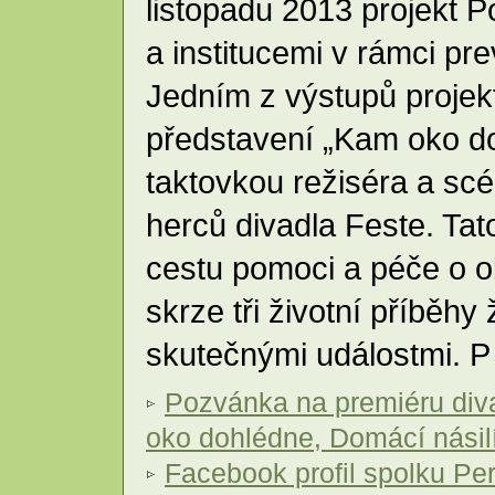
listopadu 2013 projekt 
a institucemi v rámci pr
Jedním z výstupů projekt
představení „Kam oko do
taktovkou režiséra a scé
herců divadla Feste. Ta
cestu pomoci a péče o o
skrze tři životní příběhy
skutečnými událostmi. 
Pozvánka na premiéru div
oko dohlédne, Domácí násil
Facebook profil spolku Per