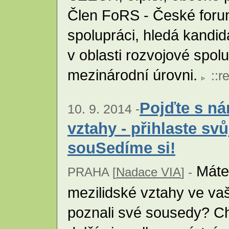
Člen FoRS - České foru
spolupráci, hledá kandid
v oblasti rozvojové spol
mezinárodní úrovni.
::
r
Pojďte s ná
10. 9. 2014 -
vztahy - přihlaste sv
souSedíme si!
Máte 
PRAHA [
Nadace VIA
] -
mezilidské vztahy ve vaš
poznali své sousedy? Ch