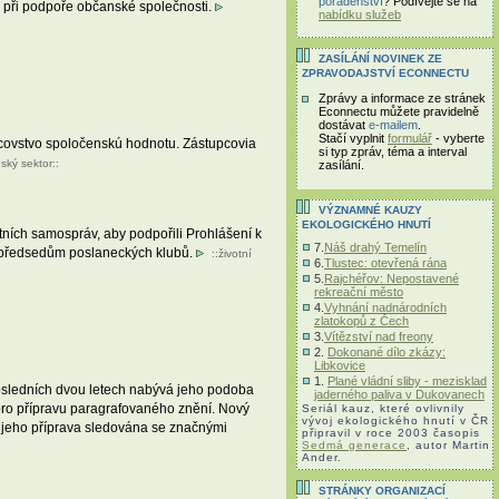
poradenství
? Podívejte se na
 při podpoře občanské společnosti.
nabídku služeb
ZASÍLÁNÍ NOVINEK ZE
ZPRAVODAJSTVÍ ECONNECTU
Zprávy a informace ze stránek
Econnectu můžete pravidelně
dostávat
e-mailem
.
Stačí vyplnit
formulář
- vyberte
rcovstvo spoločenskú hodnotu. Zástupcovia
si typ zpráv, téma a interval
ský sektor
::
zasílání.
VÝZNAMNÉ KAUZY
EKOLOGICKÉHO HNUTÍ
tních samospráv, aby podpořili Prohlášení k
7.
Náš drahý Temelín
a předsedům poslaneckých klubů.
::
životní
6.
Tlustec: otevřená rána
5.
Rajchéřov: Nepostavené
rekreační město
4.
Vyhnání nadnárodních
zlatokopů z Čech
3.
Vítězství nad freony
2.
Dokonané dílo zkázy:
Libkovice
1.
Plané vládní sliby - mezisklad
osledních dvou letech nabývá jeho podoba
jaderného paliva v Dukovanech
pro přípravu paragrafovaného znění. Nový
Seriál kauz, které ovlivnily
vývoj ekologického hnutí v ČR
e jeho příprava sledována se značnými
připravil v roce 2003 časopis
Sedmá generace
, autor Martin
Ander.
STRÁNKY ORGANIZACÍ