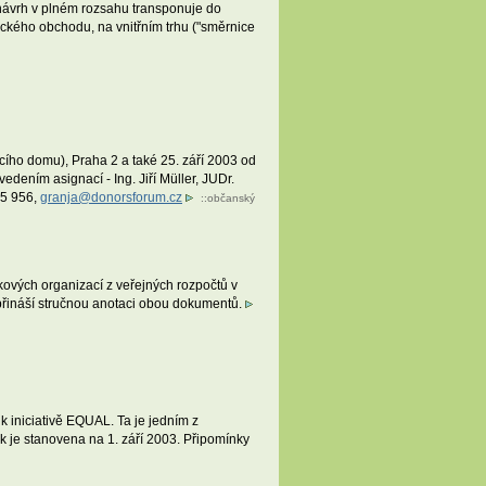
 návrh v plném rozsahu transponuje do
ckého obchodu, na vnitřním trhu ("směrnice
ícího domu), Praha 2 a také 25. září 2003 od
edením asignací - Ing. Jiří Müller, JUDr.
15 956,
granja@donorsforum.cz
::
občanský
kových organizací z veřejných rozpočtů v
 přináší stručnou anotaci obou dokumentů.
k iniciativě EQUAL. Ta je jedním z
k je stanovena na 1. září 2003. Připomínky