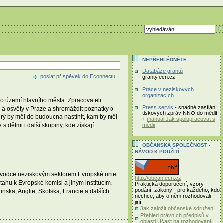
NEPŘEHLÉDNĚTE:
Databáze grantů
-
poslat příspěvek do Econnectu
granty.ecn.cz
Práce v neziskových
organizacích
o území hlavního města. Zpracovateli
Press servis
- snadné zasílání
a osvěty v Praze a shromáždit poznatky o
tiskových zpráv NNO do médií
rý by měl do budoucna nastínit, kam by měl
+
manuál Jak spolupracovat s
dětmi i další skupiny, kde získají
médii
OBČANSKÁ SPOLEČNOST -
NÁVOD K POUŽITÍ
ůvodce neziskovým sektorem Evropské unie:
http://obcan.ecn.cz
tahu k Evropské komisi a jiným institucím,
Praktická doporučení, vzory
podání, zákony - pro každého, kdo
inska, Anglie, Skotska, Francie a dalších
nechce, aby o něm rozhodovali
jiní:
Jak založit občanské sdružení
Přehled právních předpisů v
oblasti Účast na rozhodování