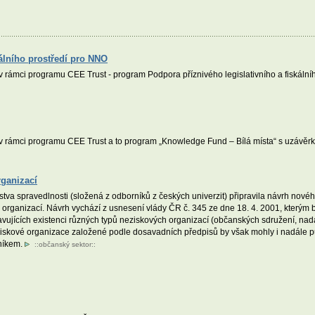
kálního prostředí pro NNO
v rámci programu CEE Trust - program Podpora příznivého legislativního a fiskáln
 v rámci programu CEE Trust a to program „Knowledge Fund – Bílá místa“ s uzávěr
rganizací
erstva spravedlnosti (složená z odborníků z českých univerzit) připravila návrh nov
 organizací. Návrh vychází z usnesení vlády ČR č. 345 ze dne 18. 4. 2001, který
avujících existenci různých typů neziskových organizací (občanských sdružení, n
ziskové organizace založené podle dosavadních předpisů by však mohly i nadále p
níkem.
::
občanský sektor
::