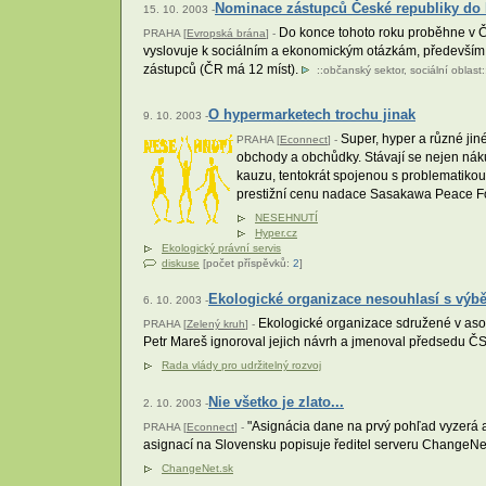
Nominace zástupců České republiky do
15. 10. 2003 -
Do konce tohoto roku proběhne v Č
PRAHA [
Evropská brána
] -
vyslovuje k sociálním a ekonomickým otázkám, především pa
zástupců (ČR má 12 míst).
::
občanský sektor
,
sociální oblast
:
O hypermarketech trochu jinak
9. 10. 2003 -
Super, hyper a různé jin
PRAHA [
Econnect
] -
obchody a obchůdky. Stávají se nejen náku
kauzu, tentokrát spojenou s problematiko
prestižní cenu nadace Sasakawa Peace F
NESEHNUTÍ
Hyper.cz
Ekologický právní servis
diskuse
[počet příspěvků:
2
]
Ekologické organizace nesouhlasí s výbě
6. 10. 2003 -
Ekologické organizace sdružené v asoc
PRAHA [
Zelený kruh
] -
Petr Mareš ignoroval jejich návrh a jmenoval předsedu Č
Rada vlády pro udržitelný rozvoj
Nie všetko je zlato...
2. 10. 2003 -
"Asignácia dane na prvý pohľad vyzerá a
PRAHA [
Econnect
] -
asignací na Slovensku popisuje ředitel serveru ChangeNe
ChangeNet.sk