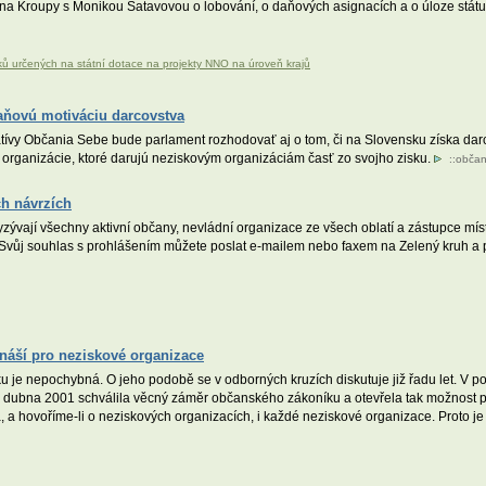
a Kroupy s Monikou Šatavovou o lobování, o daňových asignacích a o úloze státu
ků určených na státní dotace na projekty NNO na úroveň krajů
aňovú motiváciu darcovstva
atívy Občania Sebe bude parlament rozhodovať aj o tom, či na Slovensku získa da
a organizácie, ktoré darujú neziskovým organizáciám časť zo svojho zisku.
::
občan
ch návrzích
yzývají všechny aktivní občany, nevládní organizace ze všech oblatí a zástupce mís
. Svůj souhlas s prohlášením můžete poslat e-mailem nebo faxem na Zelený kruh 
náší pro neziskové organizace
je nepochybná. O jeho podobě se v odborných kruzích diskutuje již řadu let. V p
. dubna 2001 schválila věcný záměr občanského zákoníku a otevřela tak možnost 
a hovoříme-li o neziskových organizacích, i každé neziskové organizace. Proto j