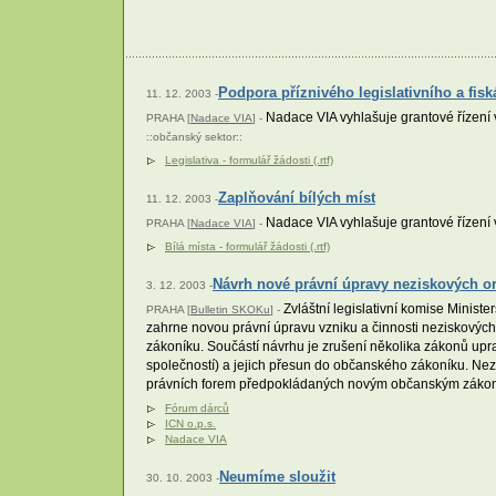
Podpora příznivého legislativního a fis
11. 12. 2003 -
Nadace VIA vyhlašuje grantové řízení 
PRAHA [
Nadace VIA
] -
::
občanský sektor
::
Legislativa - formulář žádosti (.rtf)
Zaplňování bílých míst
11. 12. 2003 -
Nadace VIA vyhlašuje grantové řízení
PRAHA [
Nadace VIA
] -
Bílá místa - formulář žádosti (.rtf)
Návrh nové právní úpravy neziskových o
3. 12. 2003 -
Zvláštní legislativní komise Minist
PRAHA [
Bulletin SKOKu
] -
zahrne novou právní úpravu vzniku a činnosti neziskových
zákoníku. Součástí návrhu je zrušení několika zákonů upr
společností) a jejich přesun do občanského zákoníku. Ne
právních forem předpokládaných novým občanským záko
Fórum dárců
ICN o.p.s.
Nadace VIA
Neumíme sloužit
30. 10. 2003 -