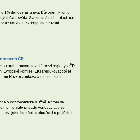
na o 1% daňové asignaci. Důvodem k tomu
iných částí světa. Systém státních dotací není
vale udržitelné zdroje financování.
rogramech ČR
cesu prohlubování rozdílů mezi regiony v ČR
ími Evropské komise (EK) zredukovat počet
ramu Rozvoj venkova a multifunkční
na o dobrovolnické službě. Přitom se
 se měli tomuto případu věnovat, aby se
ctví jako finanční spoluúčasti a pojištění