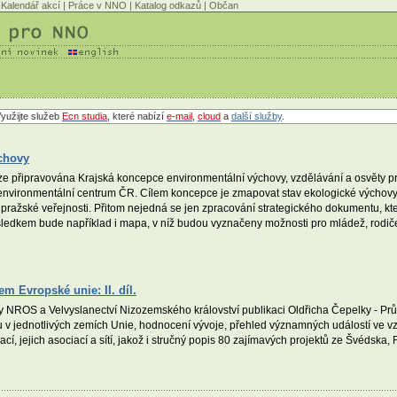
Kalendář akcí
|
Práce v NNO
|
Katalog odkazů
|
Občan
yužijte služeb
Ecn studia
, které nabízí
e-mail
,
cloud
a
další služby
.
ýchovy
ze připravována Krajská koncepce environmentální výchovy, vzdělávání a osvěty pr
environmentální centrum ČR. Cílem koncepce je zmapovat stav ekologické výchovy 
ražské veřejnosti. Přitom nejedná se jen zpracování strategického dokumentu, kte
edkem bude například i mapa, v níž budou vyznačeny možnosti pro mládež, rodiče s 
m Evropské unie: II. díl.
NROS a Velvyslanectví Nizozemského království publikaci Oldřicha Čepelky - Pr
ru v jednotlivých zemích Unie, hodnocení vývoje, přehled významných událostí ve vz
, jejich asociací a sítí, jakož i stručný popis 80 zajímavých projektů ze Švédska, F