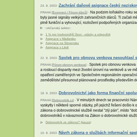
Zachrání daňové asignace český nezisko
24. 9. 2003 -
Na podzim loňského roku se
PRAHA [
Econnect / Fórum dárců
] -
byly jasné signály velkých zahraničních dárců. Ti začali mě
plně funkční a vyhovující, rozložení podpořených organiza
::
občanský sektor
::
1 % pro hodnotnější život - otázky a odpovědi
Asignace v Maďarsku
Asignace na Slovensku
Asignace v Litvě
Spolek pro obnovu venkova nesouhlasí s 
22. 9. 2003 -
Spolek pro obnovu venkova (S
PRAHA [
Fórum obnovy venkova
] -
a rostoucí disparity mezi životní úrovní na venkově a ve
opatření zaměřených ve Společném regionálním operační
zemědělství přesunout plánované prostředky především do
Dobrovolnictví jako forma finanční spolu
18. 9. 2003 -
V minulých dnech se pracovníci Nár
PRAHA [
Dobrovolnik.cz
] -
vyskytly i některé sporné otázky, při jejichž řešení došlo
zákona o dobrovolnické službě nestal "zlý pán", místo "do
dobrovolníků v návaznosti na Zákon o dobrovolnické služ
Dobrovolník ze zákona? (kauza)
Návrh zákona o službách informační spol
10. 9. 2003 -