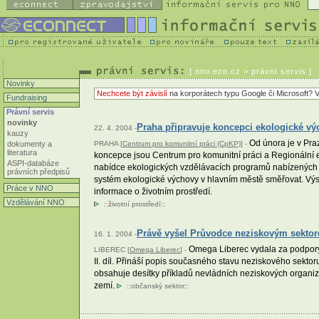
[
nno.ecn.cz
> právní servis ]
Novinky
Nechcete být závislí
na korporátech typu Google či Microsoft? V
Fundraising
Právní servis
novinky
Praha připravuje koncepci ekologické v
22. 4. 2004 -
kauzy
Od února je v Pra
dokumenty a
PRAHA [
Centrum pro komunitní práci (CpKP)
] -
literatura
koncepce jsou Centrum pro komunitní práci a Regionální 
ASPI-databáze
nabídce ekologických vzdělávacích programů nabízených p
právních předpisů
systém ekologické výchovy v hlavním městě směřovat. Výsl
Práce v NNO
informace o životním prostředí.
Vzdělávání NNO
::
životní prostředí
::
Právě vyšel Průvodce neziskovým sektore
16. 1. 2004 -
Omega Liberec vydala za podpory 
LIBEREC [
Omega Liberec
] -
II. díl. Přináší popis současného stavu neziskového sekto
obsahuje desítky příkladů nevládních neziskových organizací
zemí.
::
občanský sektor
::