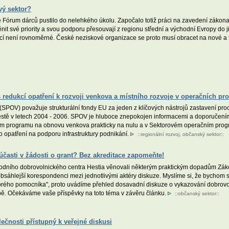
vý sektor?
 Fórum dárců pustilo do nelehkého úkolu. Započalo totiž práci na zavedení záko
nit své priority a svou podporu přesouvají z regionu střední a východní Evropy do j
cí není rovnoměrné. České neziskové organizace se proto musí obracet na nové a tr
redukcí opatření k rozvoji venkova a místního rozvoje v operačních p
POV) považuje strukturální fondy EU za jeden z klíčových nástrojů zastavení pro
 městě v letech 2004 - 2006. SPOV je hluboce znepokojen informacemi a doporučen
m programu na obnovu venkova prakticky na nulu a v Sektorovém operačním prog
 opatření na podporu infrastruktury podnikání.
::
regionální rozvoj
,
občanský sektor
::
účasti v žádosti o grant? Bez akreditace zapomeňte!
odního dobrovolnického centra Hestia věnovali některým praktickým dopadům Záko
 k obsáhlejší korespondenci mezi jednotlivými aktéry diskuze. Myslíme si, že bychom
brého pomocníka", proto uvádíme přehled dosavadní diskuze o vykazování dobrovolni
bě. Očekáváme vaše příspěvky na toto téma v závěru článku.
::
občanský sektor
::
ečnosti přístupný k veřejné diskusi