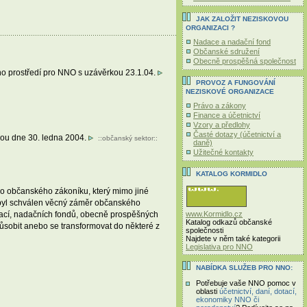
JAK ZALOŽIT NEZISKOVOU
ORGANIZACI ?
Nadace a nadační fond
Občanské sdružení
Obecně prospěšná společnost
ího prostředí pro NNO s uzávěrkou 23.1.04.
PROVOZ A FUNGOVÁNÍ
NEZISKOVÉ ORGANIZACE
Právo a zákony
Finance a účetnictví
Vzory a předlohy
Časté dotazy (účetnictví a
kou dne 30. ledna 2004.
::
občanský sektor
::
daně)
Užitečné kontakty
KATALOG KORMIDLO
ého občanského zákoníku, který mimo jiné
m byl schválen věcný záměr občanského
www.Kormidlo.cz
adací, nadačních fondů, obecně prospěšných
Katalog odkazů občanské
ůsobit anebo se transformovat do některé z
společnosti
Najdete v něm také kategorii
Legislativa pro NNO
NABÍDKA SLUŽEB PRO NNO:
Potřebuje vaše NNO pomoc v
oblasti
účetnictví, daní, dotací,
ekonomiky NNO či