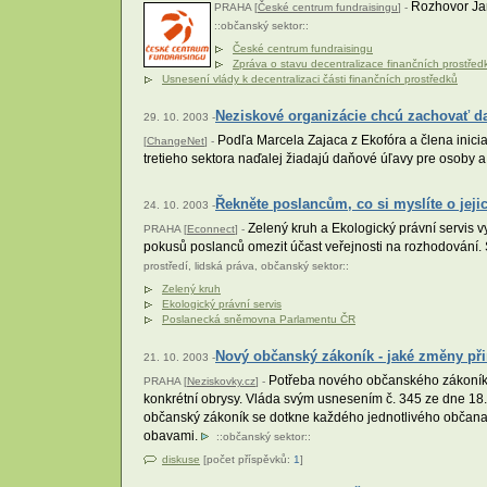
Rozhovor Jan
PRAHA [
České centrum fundraisingu
] -
::
občanský sektor
::
České centrum fundraisingu
Zpráva o stavu decentralizace finančních prostřed
Usnesení vlády k decentralizaci části finančních prostředků
Neziskové organizácie chcú zachovať d
29. 10. 2003 -
Podľa Marcela Zajaca z Ekofóra a člena inici
[
ChangeNet
] -
tretieho sektora naďalej žiadajú daňové úľavy pre osoby 
Řekněte poslancům, co si myslíte o jeji
24. 10. 2003 -
Zelený kruh a Ekologický právní servis v
PRAHA [
Econnect
] -
pokusů poslanců omezit účast veřejnosti na rozhodování
prostředí
,
lidská práva
,
občanský sektor
::
Zelený kruh
Ekologický právní servis
Poslanecká sněmovna Parlamentu ČR
Nový občanský zákoník - jaké změny při
21. 10. 2003 -
Potřeba nového občanského zákoníku 
PRAHA [
Neziskovky.cz
] -
konkrétní obrysy. Vláda svým usnesením č. 345 ze dne 18
občanský zákoník se dotkne každého jednotlivého občana, 
obavami.
::
občanský sektor
::
diskuse
[počet příspěvků:
1
]