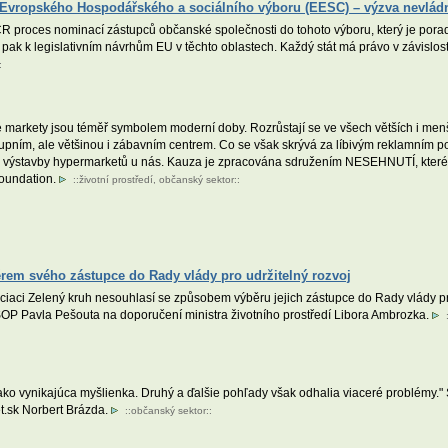
 Evropského Hospodářského a sociálního výboru (EESC) – výzva nevlád
R proces nominací zástupců občanské společnosti do tohoto výboru, který je po
k k legislativním návrhům EU v těchto oblastech. Každý stát má právo v závislosti
:
é markety jsou téměř symbolem moderní doby. Rozrůstají se ve všech větších i men
pním, ale většinou i zábavním centrem. Co se však skrývá za líbivým reklamním po
u výstavby hypermarketů u nás. Kauza je zpracována sdružením NESEHNUTÍ, které za
oundation.
::
životní prostředí
,
občanský sektor
::
rem svého zástupce do Rady vlády pro udržitelný rozvoj
iaci Zelený kruh nesouhlasí se způsobem výběru jejich zástupce do Rady vlády pro
SOP Pavla Pešouta na doporučení ministra životního prostředí Libora Ambrozka.
ko vynikajúca myšlienka. Druhý a ďalšie pohľady však odhalia viaceré problémy."
t.sk Norbert Brázda.
::
občanský sektor
::