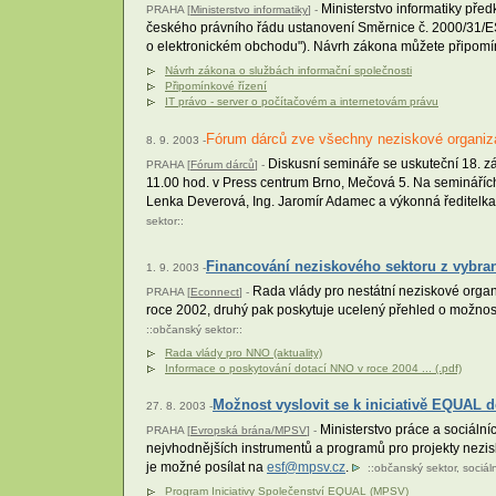
Ministerstvo informatiky pře
PRAHA [
Ministerstvo informatiky
] -
českého právního řádu ustanovení Směrnice č. 2000/31/ES
o elektronickém obchodu"). Návrh zákona můžete připomínk
Návrh zákona o službách informační společnosti
Připomínkové řízení
IT právo - server o počítačovém a internetovám právu
Fórum dárců zve všechny neziskové organiz
8. 9. 2003 -
Diskusní semináře se uskuteční 18. zář
PRAHA [
Fórum dárců
] -
11.00 hod. v Press centrum Brno, Mečová 5. Na seminářích vy
Lenka Deverová, Ing. Jaromír Adamec a výkonná ředitelka 
sektor
::
Financování neziskového sektoru z vybran
1. 9. 2003 -
Rada vlády pro nestátní neziskové organi
PRAHA [
Econnect
] -
roce 2002, druhý pak poskytuje ucelený přehled o možnost
::
občanský sektor
::
Rada vlády pro NNO (aktuality)
Informace o poskytování dotací NNO v roce 2004 ... (.pdf)
Možnost vyslovit se k iniciativě EQUAL do
27. 8. 2003 -
Ministerstvo práce a sociální
PRAHA [
Evropská brána/MPSV
] -
nejvhodnějších instrumentů a programů pro projekty nezisk
je možné posílat na
esf@mpsv.cz
.
::
občanský sektor
,
sociál
Program Iniciativy Společenství EQUAL (MPSV)