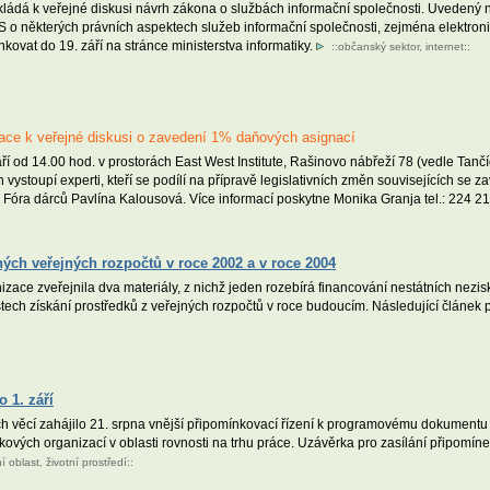
dkládá k veřejné diskusi návrh zákona o službách informační společnosti. Uvedený
 o některých právních aspektech služeb informační společnosti, zejména elektroni
ovat do 19. září na stránce ministerstva informatiky.
::
občanský sektor
,
internet
::
ace k veřejné diskusi o zavedení 1% daňových asignací
í od 14.00 hod. v prostorách East West Institute, Rašinovo nábřeží 78 (vedle Tanč
stoupí experti, kteří se podílí na přípravě legislativních změn souvisejících se zav
Fóra dárců Pavlína Kalousová. Více informací poskytne Monika Granja tel.: 224 2
ých veřejných rozpočtů v roce 2002 a v roce 2004
zace zveřejnila dva materiály, z nichž jeden rozebírá financování nestátních nezis
ech získání prostředků z veřejných rozpočtů v roce budoucím. Následující článek
 1. září
ch věcí zahájilo 21. srpna vnější připomínkovací řízení k programovému dokumentu 
ových organizací v oblasti rovnosti na trhu práce. Uzávěrka pro zasílání připomíne
ní oblast
,
životní prostředí
::