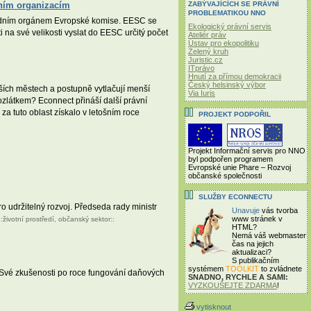
ZABÝVAJÍCÍCH SE PRÁVNÍ
ním organizacím
PROBLEMATIKOU NNO
radním orgánem Evropské komise. EESC se
Ekologický právní servis
 na své velikosti vyslat do EESC určitý počet
Ateliér práv
Ústav pro ekopolitiku
Zelený kruh
Juristic.cz
ITprávo
Hnutí za přímou demokracii
Český helsinský výbor
ších městech a postupně vytlačují menší
Via Iuris
zlátkem? Econnect přináší další právní
 tuto oblast získalo v letošním roce
PROJEKT PODPOŘIL
Projekt Informační servis pro NNO
byl podpořen programem
Evropské unie Phare – Rozvoj
občanské společnosti
SLUŽBY ECONNECTU
 udržitelný rozvoj. Předseda rady ministr
Unavuje
vás tvorba
www stránek v
::
životní prostředí
,
občanský sektor
::
HTML?
Nemá váš webmaster
čas
na jejich
aktualizaci?
S publikačním
systémem
TOOLKIT
to zvládnete
 Své zkušenosti po roce fungování daňových
SNADNO, RYCHLE A SAMI:
VYZKOUŠEJTE ZDARMA
!
vytisknout