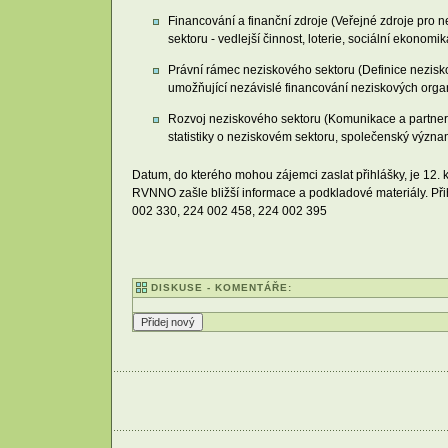
Financování a finanční zdroje (Veřejné zdroje pro n
sektoru - vedlejší činnost, loterie, sociální ekono
Právní rámec neziskového sektoru (Definice nezisk
umožňující nezávislé financování neziskových organ
Rozvoj neziskového sektoru (Komunikace a partnerst
statistiky o neziskovém sektoru, společenský význ
Datum, do kterého mohou zájemci zaslat přihlášky, je 12. 
RVNNO zašle bližší informace a podkladové materiály. Přih
002 330, 224 002 458, 224 002 395
DISKUSE - KOMENTÁŘE: