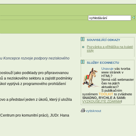
SOUVISEJÍCÍ ODKAZY
Pozvánka a přihláška na kulaté
stoly
rbu Koncepce rozvoje podpory neziskového
SLUŽBY ECONNECTU
Unavuje
vás tvorba
www stránek v
poslouží jako podklady pro připravovanou
HTML?
ů a neziskového sektoru a zajistit podmínky
Nemá váš webmaster
čas
na jejich
 úkol vyplývá z programového prohlášení
aktualizaci?
S publikačním
systémem
TOOLKIT
to zvládnete
SNADNO, RYCHLE A SAMI:
a představí jeden z úkolů, který jí uložila
VYZKOUŠEJTE ZDARMA
!
vytisknout
 (Centrum pro komunitní práci), JUDr. Hana