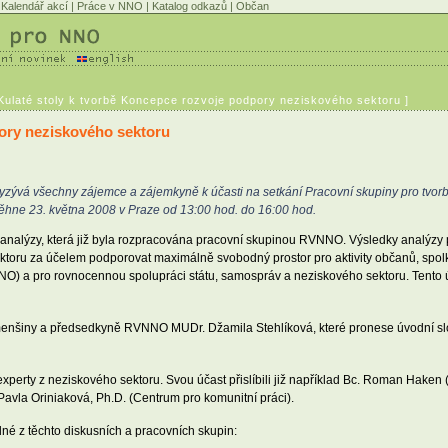
Kalendář akcí
|
Práce v NNO
|
Katalog odkazů
|
Občan
Kulaté stoly k tvorbě Koncepce rozvoje podpory neziskového sektoru ]
pory neziskového sektoru
yzývá všechny zájemce a zájemkyně k účasti na setkání Pracovní skupiny pro tvo
roběhne 23. května 2008 v Praze od 13:00 hod. do 16:00 hod.
nalýzy, která již byla rozpracována pracovní skupinou RVNNO. Výsledky analýzy 
ktoru za účelem podporovat maximálně svobodný prostor pro aktivity občanů, spolk
 (NNO) a pro rovnocennou spolupráci státu, samospráv a neziskového sektoru. Tento
menšiny a předsedkyně RVNNO MUDr. Džamila Stehlíková, které pronese úvodní slovo 
perty z neziskového sektoru. Svou účast přislíbili již například Bc. Roman Haken
Pavla Oriniaková, Ph.D. (Centrum pro komunitní práci).
dné z těchto diskusních a pracovních skupin: