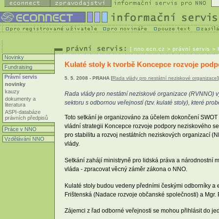
[
nno.ecn.cz
> právní servis > 
Novinky
Kulaté stoly k tvorbě Koncepce rozvoje pod
Fundraising
Právní servis
5. 5. 2008 - PRAHA [
Rada vlády pro nestátní neziskové organizace
]
novinky
kauzy
Rada vlády pro nestátní neziskové organizace (RVNNO) v
dokumenty a
sektoru s odbornou veřejností (tzv. kulaté stoly), které p
literatura
ASPI-databáze
Toto setkání je organizováno za účelem dokončení SWOT a
právních předpisů
vládní strategii Koncepce rozvoje podpory neziskového se
Práce v NNO
pro stabilitu a rozvoj nestátních neziskových organizací
Vzdělávání NNO
vlády.
Setkání zahájí ministryně pro lidská práva a národnostní 
vláda - zpracovat věcný záměr zákona o NNO.
Kulaté stoly budou vedeny předními českými odborníky a ex
Frištenská (Nadace rozvoje občanské společnosti) a Mgr. 
Zájemci z řad odborné veřejnosti se mohou přihlásit do je