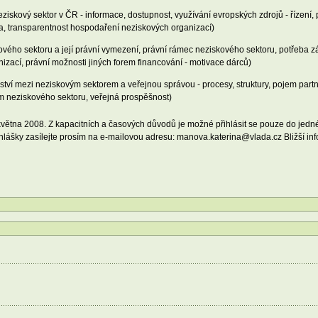
eziskový sektor v ČR - informace, dostupnost, využívání evropských zdrojů - řízení,
mika, transparentnost hospodaření neziskových organizací)
ového sektoru a její právní vymezení, právní rámec neziskového sektoru, potřeba 
izací, právní možnosti jiných forem financování - motivace dárců)
ví mezi neziskovým sektorem a veřejnou správou - procesy, struktury, pojem partn
am neziskového sektoru, veřejná prospěšnost)
května 2008. Z kapacitních a časových důvodů je možné přihlásit se pouze do jedné 
lášky zasílejte prosím na e-mailovou adresu: manova.katerina@vlada.cz Bližší info