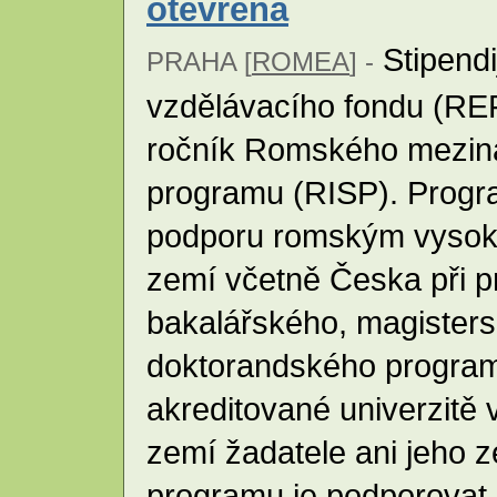
otevřena
Stipend
PRAHA [
ROMEA
] -
vzdělávacího fondu (RE
ročník Romského meziná
programu (RISP). Progr
podporu romským vysok
zemí včetně Česka při p
bakalářského, magister
doktorandského program
akreditované univerzitě 
zemí žadatele ani jeho 
programu je podporovat