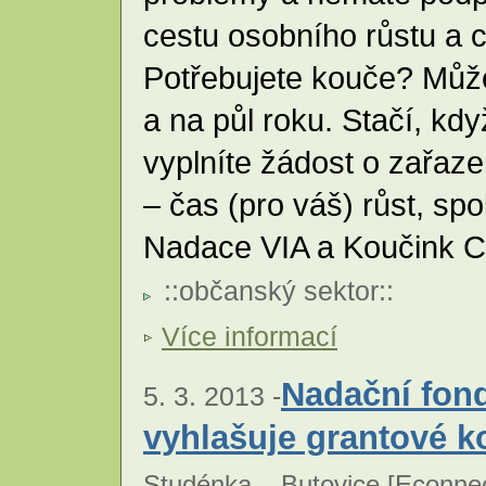
cestu osobního růstu a
Potřebujete kouče? Může
a na půl roku. Stačí, kd
vyplníte žádost o zařaz
– čas (pro váš) růst, s
Nadace VIA a Koučink C
::
občanský sektor
::
Více informací
Nadační fon
5. 3. 2013 -
vyhlašuje grantové k
Studénka – Butovice [
Econnec