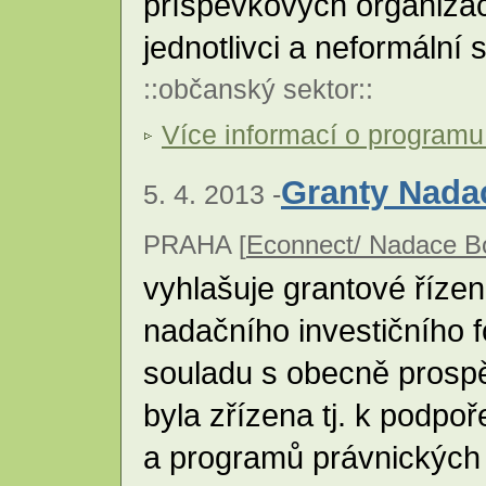
příspěvkových organizací
jednotlivci a neformální
::
občanský sektor
::
Více informací o program
Granty Nada
5. 4. 2013 -
PRAHA [
Econnect/ Nadace B
vyhlašuje grantové řízen
nadačního investičního f
souladu s obecně prosp
byla zřízena tj. k podpo
a programů právnických