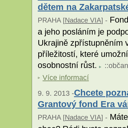
dětem na Zakarpatské
Fond 
PRAHA [
Nadace VIA
] -
a jeho posláním je podp
Ukrajině zpřístupněním 
příležitostí, které umožní
osobnostní růst.
::
občan
Více informací
Chcete pozn
9. 9. 2013 -
Grantový fond Era v
Máte 
PRAHA [
Nadace VIA
] -