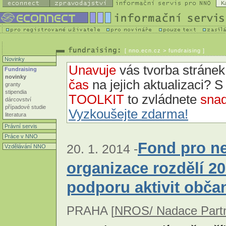
K
[
nno.ecn.cz
> fundraising ]
Novinky
Unavuje
vás tvorba strán
Fundraising
novinky
čas
na jejich aktualizaci? 
granty
stipendia
TOOLKIT
to zvládnete
snad
dárcovství
případové studie
Vyzkoušejte zdarma!
literatura
Právní servis
Práce v NNO
Fond pro ne
20. 1. 2014 -
Vzdělávání NNO
organizace rozdělí 2
podporu aktivit obča
PRAHA [
NROS/ Nadace Partn