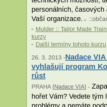
personálních, časových 
Vaší organizace.
::
obča
Mulder :: Tailor Made Trai
kurzy
Další termíny tohoto kurzu
Nadace VIA
26. 3. 2013 -
vyhlašují program Ko
růst
Zapal
PRAHA [
Nadace VIA
] -
hořet Vám? Vedete tým lid
problémy a nemáte podpo