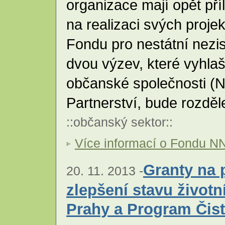
organizace mají opět pří
na realizaci svých proje
Fondu pro nestátní nez
dvou výzev, které vyhla
občanské společnosti 
Partnerství, bude rozdě
::
občanský sektor
::
Více informací o Fondu N
Granty na 
20. 11. 2013 -
zlepšení stavu životn
Prahy a Program Čist