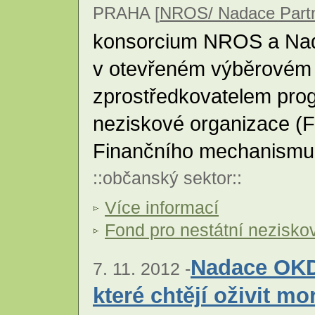
PRAHA [
NROS/ Nadace Partn
konsorcium NROS a Nada
v otevřeném výběrovém ř
zprostředkovatelem prog
neziskové organizace (
Finančního mechanism
::
občanský sektor
::
Více informací
Fond pro nestátní nezisko
Nadace OKD
7. 11. 2012 -
které chtějí oživit m