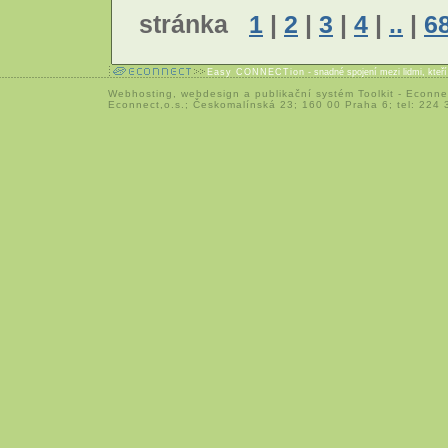
stránka
1
|
2
|
3
|
4
|
..
|
6
Easy CONNECTion
- snadné spojení mezi lidmi, kteř
Webhosting
,
webdesign
a
publikační systém Toolkit
-
Econne
Econnect,o.s.; Českomalínská 23; 160 00 Praha 6; tel: 224