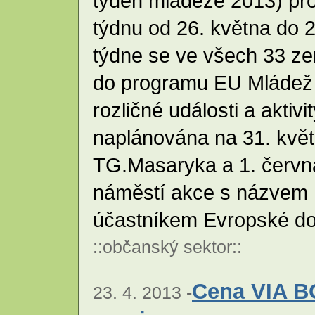
týden mládeže 2013) pr
týdnu od 26. května do 2
týdne se ve všech 33 ze
do programu EU Mládež 
rozličné události a aktiv
naplánována na 31. květ
TG.Masaryka a 1. červn
náměstí akce s názvem U
účastníkem Evropské do
::
občanský sektor
::
Cena VIA B
23. 4. 2013 -