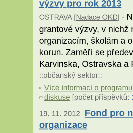
výzvy pro rok 2013
Na
OSTRAVA [
Nadace OKD
] -
grantové výzvy, v nichž
organizacím, školám a o
korun. Zaměří se přede
Karvinska, Ostravska a
::
občanský sektor
::
Více informací o programu
diskuse
[počet příspěvků:
Fond pro n
19. 11. 2012 -
organizace