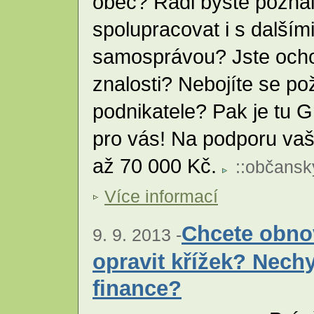
obec? Rádi byste pozna
spolupracovat i s dalším
samosprávou? Jste ochot
znalosti? Nebojíte se p
podnikatele? Pak je tu 
pro vás! Na podporu vaši
až 70 000 Kč.
::
občansk
Více informací
Chcete obno
9. 9. 2013 -
opravit křížek? Nech
finance?