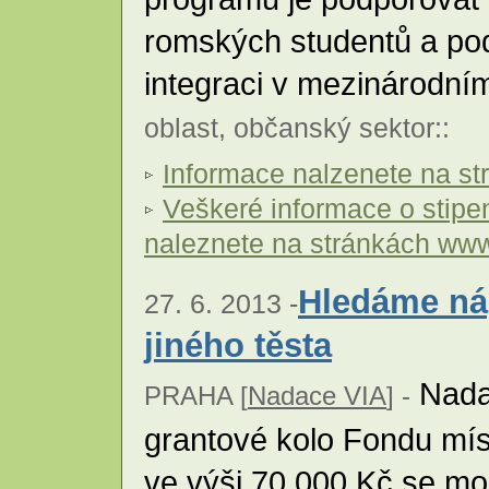
romských studentů a pod
integraci v mezinárodní
oblast
,
občanský sektor
::
Informace nalzenete na s
Veškeré informace o stip
naleznete na stránkách ww
Hledáme ná
27. 6. 2013 -
jiného těsta
Nadac
PRAHA [
Nadace VIA
] -
grantové kolo Fondu míst
ve výši 70 000 Kč se m