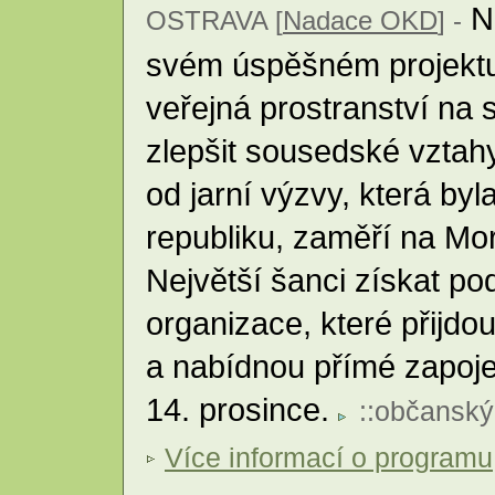
N
OSTRAVA [
Nadace OKD
] -
svém úspěšném projektu, 
veřejná prostranství na s
zlepšit sousedské vztahy
od jarní výzvy, která byl
republiku, zaměří na Mo
Největší šanci získat p
organizace, které přijd
a nabídnou přímé zapoje
14. prosince.
::
občanský
Více informací o programu