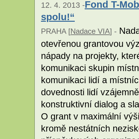
Fond T-Mob
12. 4. 2013 -
spolu!“
Nadac
PRAHA [
Nadace VIA
] -
otevřenou grantovou výz
nápady na projekty, které
komunikaci skupin místn
komunikaci lidí a místní
dovednosti lidí vzájemně
konstruktivní dialog a s
O grant v maximální vý
kromě nestátních nezisk