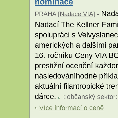
nominace
Nada
PRAHA [
Nadace VIA
] -
Nadací The Kellner Fami
spolupráci s Velvyslane
amerických a dalšími par
16. ročníku Ceny VIA BON
prestižní ocenění každo
následováníhodné příkla
aktuální filantropické tr
dárce.
::
občanský sektor
:
Více informací o ceně