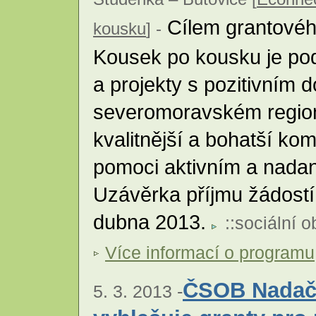
Cílem grantovéh
kousku
] -
Kousek po kousku je podp
a projekty s pozitivním
severomoravském regionu
kvalitnější a bohatší komu
pomoci aktivním a nadan
Uzávěrka příjmu žádostí
dubna 2013.
::
sociální o
Více informací o programu
ČSOB Nadačn
5. 3. 2013 -