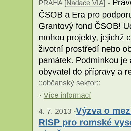
Právě
PRAHA [
Nadace VIA
] -
ČSOB a Era pro podporu
Grantový fond ČSOB! Uc
mohou projekty, jejichž 
životní prostředí nebo o
památek. Podmínkou je a
obyvatel do přípravy a r
::
občanský sektor
::
Více informací
Výzva o mezi
4. 7. 2013 -
RISP pro romské vys