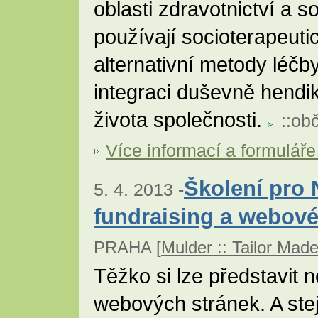
oblasti zdravotnictví a s
používají socioterapeut
alternativní metody léčb
integraci duševně hend
života společnosti.
::
obč
Více informací a formuláře
Školení pro 
5. 4. 2013 -
fundraising a webové
PRAHA [
Mulder :: Tailor Mad
Těžko si lze představit 
webových stránek. A ste