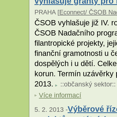
vyhlašuje granty pro
PRAHA [
Econnect/ ČSOB Nad
ČSOB vyhlašuje již IV. r
ČSOB Nadačního progra
filantropické projekty, je
finanční gramotnosti u č
dospělých i u dětí. Celk
korun. Termín uzávěrky p
2013.
::
občanský sektor
::
Více informací
Výběrové ří
5. 2. 2013 -