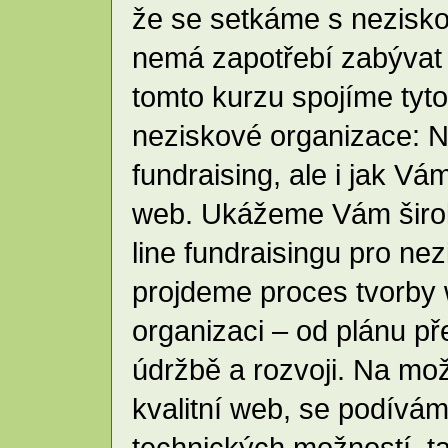
že se setkáme s nezisko
nemá zapotřebí zabývat 
tomto kurzu spojíme tyto 
neziskové organizace: Na
fundraising, ale i jak V
web. Ukážeme Vám širok
line fundraisingu pro ne
projdeme proces tvorby
organizaci – od plánu př
údržbě a rozvoji. Na mož
kvalitní web, se podívám
technických možností, ta