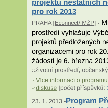
projektů nestátních 
pro rok 2013
Mi
PRAHA [
Econnect/ MŽP
] -
prostředí vyhlašuje Výb
projektů předložených n
organizacemi pro rok 20
žádostí je 6. března 201
::
životní prostředí
,
občanský
Více informací o programu
diskuse
[počet příspěvků:
Program Př
23. 1. 2013 -