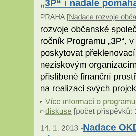
„3P“ i nadále pomáh
PRAHA [
Nadace rozvoje obča
rozvoje občanské společ
ročník Programu „3P“, v
poskytovat překlenovací
neziskovým organizacím,
přislíbené finanční pros
na realizaci svých proje
Více informací o programu
diskuse
[počet příspěvků:
Nadace OKD
14. 1. 2013 -