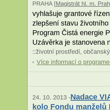
PRAHA [
Magistrát hl. m. Pra
vyhlašuje grantové řízen
zlepšení stavu životního 
Program Čistá energie P
Uzávěrka je stanovena n
::
životní prostředí
,
občanský
Více informací o program
Nadace VIA
24. 10. 2013 -
kolo Fondu manželů