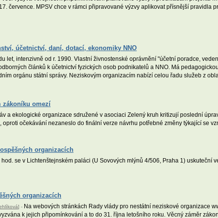
7. července. MPSV chce v rámci připravované výzvy aplikovat přísnější pravidla pr
tví, účetnictví, daní, dotací, ekonomiky NNO
let, intenzivně od r. 1990. Vlastní živnostenské oprávnění "účetní poradce, vedení ú
 odborných článků k účetnictví fyzických osob podnikatelů a NNO. Má pedagogickou 
tředním orgánu státní správy. Neziskovým organizacím nabízí celou řadu služeb z obl
m zákoníku omezí
ráv a ekologické organizace sdružené v asociaci Zelený kruh kritizují poslední ú
u, oproti očekávání nezaneslo do finální verze návrhu potřebné změny týkající se vz
rospěšných organizacích
 hod. se v Lichtenštejnském paláci (U Sovových mlýnů 4/506, Praha 1) uskuteční 
ěšných organizacích
Na webových stránkách Rady vlády pro nestátní neziskové organizace ww
ehlíková
] -
vyzvána k jejich připomínkování a to do 31. října letošního roku. Věcný záměr zák