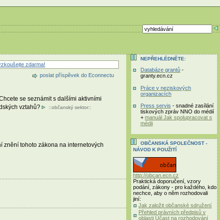
NEPŘEHLÉDNĚTE:
zkoušejte zdarma!
Databáze grantů
-
poslat příspěvek do Econnectu
granty.ecn.cz
Práce v neziskových
organizacích
Chcete se seznámit s dalšími aktivními
Press servis
- snadné zasílání
sedských vztahů?
::
občanský sektor
::
tiskových zpráv NNO do médií
+
manuál Jak spolupracovat s
médii
OBČANSKÁ SPOLEČNOST -
í znění tohoto zákona na internetových
NÁVOD K POUŽITÍ
http://obcan.ecn.cz
Praktická doporučení, vzory
podání, zákony - pro každého, kdo
nechce, aby o něm rozhodovali
jiní:
Jak založit občanské sdružení
Přehled právních předpisů v
oblasti Účast na rozhodování