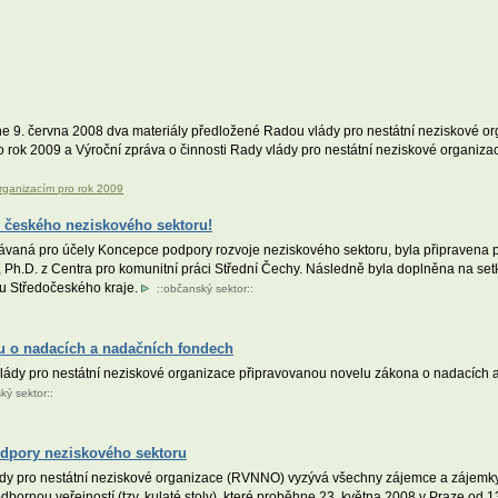
e 9. června 2008 dva materiály předložené Radou vlády pro nestátní neziskové orga
o rok 2009 a Výroční zpráva o činnosti Rady vlády pro nestátní neziskové organiza
 organizacím pro rok 2009
 českého neziskového sektoru!
vaná pro účely Koncepce podpory rozvoje neziskového sektoru, byla připravena p
Ph.D. z Centra pro komunitní práci Střední Čechy. Následně byla doplněna na setk
du Středočeského kraje.
::
občanský sektor
::
lu o nadacích a nadačních fondech
lády pro nestátní neziskové organizace připravovanou novelu zákona o nadacích a 
ký sektor
::
odpory neziskového sektoru
y pro nestátní neziskové organizace (RVNNO) vyzývá všechny zájemce a zájemkyn
bornou veřejností (tzv. kulaté stoly), které proběhne 23. května 2008 v Praze od 