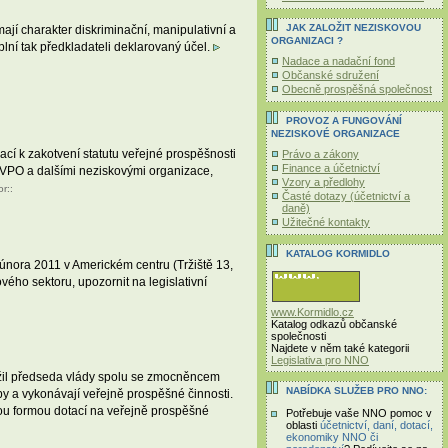
JAK ZALOŽIT NEZISKOVOU
jí charakter diskriminační, manipulativní a
ORGANIZACI ?
lní tak předkladateli deklarovaný účel.
Nadace a nadační fond
Občanské sdružení
Obecně prospěšná společnost
PROVOZ A FUNGOVÁNÍ
NEZISKOVÉ ORGANIZACE
í k zakotvení statutu veřejné prospěšnosti
Právo a zákony
Finance a účetnictví
AVPO a dalšími neziskovými organizace,
Vzory a předlohy
or
::
Časté dotazy (účetnictví a
daně)
Užitečné kontakty
KATALOG KORMIDLO
. února 2011 v Americkém centru (Tržiště 13,
ého sektoru, upozornit na legislativní
www.Kormidlo.cz
Katalog odkazů občanské
společnosti
Najdete v něm také kategorii
Legislativa pro NNO
ožil předseda vlády spolu se zmocněncem
NABÍDKA SLUŽEB PRO NNO:
by a vykonávají veřejně prospěšné činnosti.
ou formou dotací na veřejně prospěšné
Potřebuje vaše NNO pomoc v
oblasti
účetnictví, daní, dotací,
ekonomiky NNO či