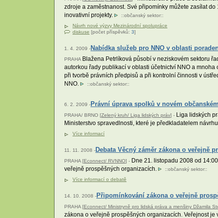
zdroje a zaměstnanost. Své připomínky můžete zasílat do 1
inovativní projekty.
::
občanský sektor
::
Návrh nové výzvy Mezinárodní spolupráce
diskuse
[počet příspěvků:
3
]
Nabídka služeb pro NNO v oblasti poradens
1. 4. 2009 -
Blažena Petrlíková působí v neziskovém sektoru řadu 
PRAHA
autorkou řady publikací v oblasti účetnictví NNO a mnoha
při tvorbě právních předpisů a při kontrolní činnosti v ús
NNO.
::
občanský sektor
::
Právní úprava spolků v novém občanské
6. 2. 2009 -
Liga lidských p
PRAHA/ BRNO [
Zelený kruh/ Liga lidských práv
] -
Ministerstvo spravedlnosti, které je předkladatelem návrh
Více informací
Debata Věcný záměr zákona o veřejně p
11. 11. 2008 -
Dne 21. listopadu 2008 od 14:00
PRAHA [
Econnect/ RVNNO
] -
veřejně prospěšných organizacích.
::
občanský sektor
::
Více informací o debatě
Připomínkování zákona o veřejně prosp
14. 10. 2008 -
PRAHA [
Econnect/ Ministryně pro lidská práva a menšiny Džamila St
zákona o veřejně prospěšných organizacích. Veřejnost je 