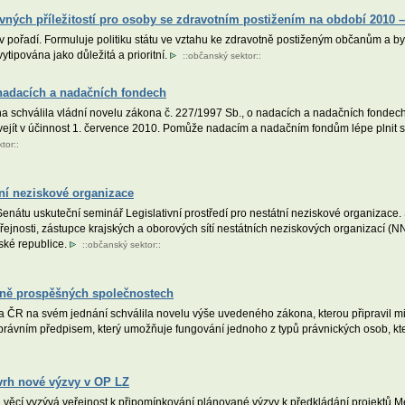
ovných příležitostí pro osoby se zdravotním postižením na období 2010 
 v pořadí. Formuluje politiku státu ve vztahu ke zdravotně postiženým občanům a byl
ytipována jako důležitá a prioritní.
::
občanský sektor
::
 nadacích a nadačních fondech
chválila vládní novelu zákona č. 227/1997 Sb., o nadacích a nadačních fondech, 
vejít v účinnost 1. července 2010. Pomůže nadacím a nadačním fondům lépe plnit sv
tor
::
tní neziskové organizace
nátu uskuteční seminář Legislativní prostředí pro nestátní neziskové organizace. 
řejnosti, zástupce krajských a oborových sítí nestátních neziskových organizací (N
ské republice.
::
občanský sektor
::
ecně prospěšných společnostech
 ČR na svém jednání schválila novelu výše uvedeného zákona, kterou připravil mi
právním předpisem, který umožňuje fungování jednoho z typů právnických osob, kt
vrh nové výzvy v OP LZ
h věcí vyzývá veřejnost k připomínkování plánované výzvy k předkládání projektů 