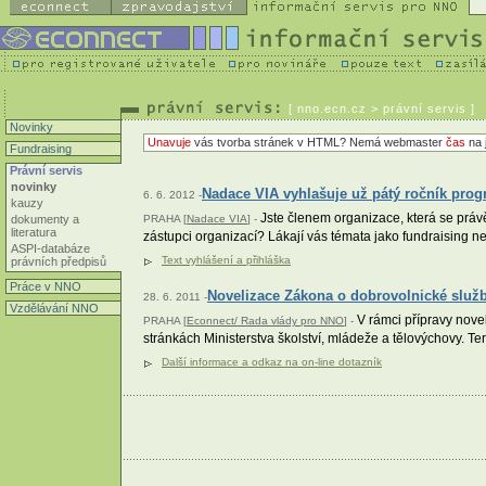
[
nno.ecn.cz
> právní servis ]
Novinky
Unavuje
vás tvorba stránek v HTML? Nemá webmaster
čas
na 
Fundraising
Právní servis
novinky
Nadace VIA vyhlašuje už pátý ročník pro
6. 6. 2012 -
kauzy
Jste členem organizace, která se právě
dokumenty a
PRAHA [
Nadace VIA
] -
literatura
zástupci organizací? Lákají vás témata jako fundraising
ASPI-databáze
Text vyhlášení a přihláška
právních předpisů
Práce v NNO
Novelizace Zákona o dobrovolnické služ
28. 6. 2011 -
Vzdělávání NNO
V rámci přípravy nove
PRAHA [
Econnect/ Rada vlády pro NNO
] -
stránkách Ministerstva školství, mládeže a tělovýchovy. Te
Další informace a odkaz na on-line dotazník