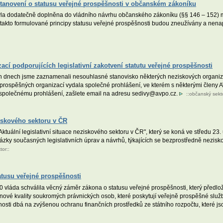
tanovení o statusu veřejné prospěšnosti v občanském zákoníku
byla dodatečně doplněna do vládního návrhu občanského zákoníku (§§ 146 – 152) ma
e takto formulované principy statusu veřejné prospěšnosti budou zneužívány a nenap
cí podporujících legislativní zakotvení statutu veřejné prospěšnosti
 dnech jsme zaznamenali nesouhlasné stanovisko některých neziskových organizac
rospěšných organizací vydala společné prohlášení, ve kterém s některými členy 
ke společnému prohlášení, zašlete email na adresu sedivy@avpo.cz.
::
občanský sekt
ziskového sektoru v ČR
Aktuální legislativní situace neziskového sektoru v ČR", který se koná ve středu 23
zky současných legislativních úprav a návrhů, týkajících se bezprostředně neziskov
tor
::
atusu veřejné prospěšnosti
 vláda schválila věcný záměr zákona o statusu veřejné prospěšnosti, který předl
 nové kvality soukromých právnických osob, které poskytují veřejně prospěšné služ
sti dbá na zvýšenou ochranu finančních prostředků ze státního rozpočtu, které js