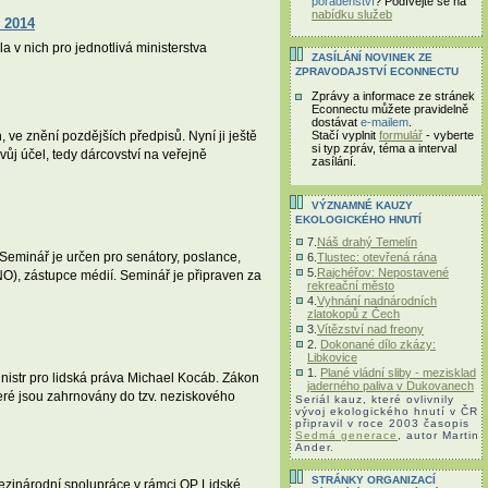
poradenství
? Podívejte se na
nabídku služeb
– 2014
a v nich pro jednotlivá ministerstva
ZASÍLÁNÍ NOVINEK ZE
ZPRAVODAJSTVÍ ECONNECTU
Zprávy a informace ze stránek
Econnectu můžete pravidelně
dostávat
e-mailem
.
ve znění pozdějších předpisů. Nyní ji ještě
Stačí vyplnit
formulář
- vyberte
si typ zpráv, téma a interval
ůj účel, tedy dárcovství na veřejně
zasílání.
VÝZNAMNÉ KAUZY
EKOLOGICKÉHO HNUTÍ
7.
Náš drahý Temelín
Seminář je určen pro senátory, poslance,
6.
Tlustec: otevřená rána
5.
Rajchéřov: Nepostavené
NO), zástupce médií. Seminář je připraven za
rekreační město
4.
Vyhnání nadnárodních
zlatokopů z Čech
3.
Vítězství nad freony
2.
Dokonané dílo zkázy:
Libkovice
1.
Plané vládní sliby - mezisklad
nistr pro lidská práva Michael Kocáb. Zákon
jaderného paliva v Dukovanech
eré jsou zahrnovány do tzv. neziskového
Seriál kauz, které ovlivnily
vývoj ekologického hnutí v ČR
připravil v roce 2003 časopis
Sedmá generace
, autor Martin
Ander.
STRÁNKY ORGANIZACÍ
Mezinárodní spolupráce v rámci OP Lidské