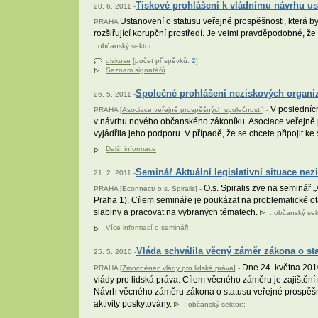
Tiskové prohlášení k vládnímu návrhu us
20. 6. 2011 -
Ustanovení o statusu veřejné prospěšnosti, která 
PRAHA
rozšiřující korupční prostředí. Je velmi pravděpodobné, ž
::
občanský sektor
::
diskuse
[počet příspěvků:
2
]
Seznam signatářů
Společné prohlášení neziskových organiza
26. 5. 2011 -
V posledních
PRAHA [
Asociace veřejně prospěšných společností
] -
v návrhu nového občanského zákoníku. Asociace veřejně p
vyjádřila jeho podporu. V případě, že se chcete připojit 
Další informace
Seminář Aktuální legislativní situace ne
21. 2. 2011 -
O.s. Spiralis zve na seminář „
PRAHA [
Econnect/ o.s. Spiralis
] -
Praha 1). Cílem semináře je poukázat na problematické otá
slabiny a pracovat na vybraných tématech.
::
občanský sek
Více informací o semináři
Vláda schválila věcný záměr zákona o st
25. 5. 2010 -
Dne 24. května 2010
PRAHA [
Zmocněnec vlády pro lidská práva
] -
vlády pro lidská práva. Cílem věcného záměru je zajištění
Návrh věcného záměru zákona o statusu veřejné prospěšno
aktivity poskytovány.
::
občanský sektor
::