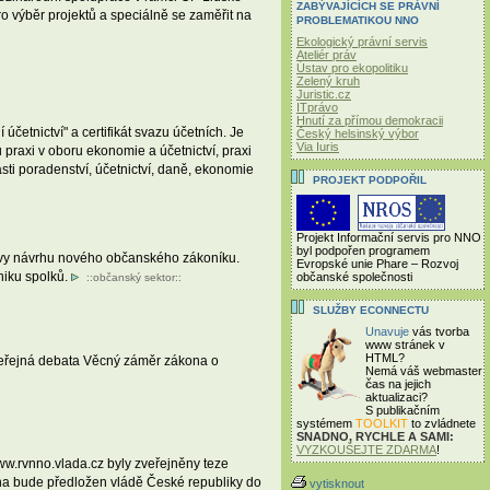
ZABÝVAJÍCÍCH SE PRÁVNÍ
o výběr projektů a speciálně se zaměřit na
PROBLEMATIKOU NNO
Ekologický právní servis
Ateliér práv
Ústav pro ekopolitiku
Zelený kruh
Juristic.cz
ITprávo
Hnutí za přímou demokracii
četnictví" a certifikát svazu účetních. Je
Český helsinský výbor
Via Iuris
praxi v oboru ekonomie a účetnictví, praxi
asti poradenství, účetnictví, daně, ekonomie
PROJEKT PODPOŘIL
Projekt Informační servis pro NNO
byl podpořen programem
pravy návrhu nového občanského zákoníku.
Evropské unie Phare – Rozvoj
niku spolků.
občanské společnosti
::
občanský sektor
::
SLUŽBY ECONNECTU
Unavuje
vás tvorba
www stránek v
HTML?
veřejná debata Věcný záměr zákona o
Nemá váš webmaster
čas
na jejich
aktualizaci?
S publikačním
systémem
TOOLKIT
to zvládnete
SNADNO, RYCHLE A SAMI:
VYZKOUŠEJTE ZDARMA
!
w.rvnno.vlada.cz byly zveřejněny teze
ona bude předložen vládě České republiky do
vytisknout