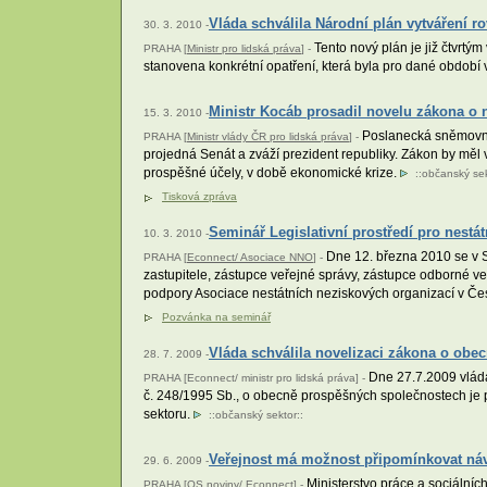
Vláda schválila Národní plán vytváření r
30. 3. 2010 -
Tento nový plán je již čtvrtým
PRAHA [
Ministr pro lidská práva
] -
stanovena konkrétní opatření, která byla pro dané období v
Ministr Kocáb prosadil novelu zákona o
15. 3. 2010 -
Poslanecká sněmovna s
PRAHA [
Ministr vlády ČR pro lidská práva
] -
projedná Senát a zváží prezident republiky. Zákon by měl 
prospěšné účely, v době ekonomické krize.
::
občanský sek
Tisková zpráva
Seminář Legislativní prostředí pro nestá
10. 3. 2010 -
Dne 12. března 2010 se v Se
PRAHA [
Econnect/ Asociace NNO
] -
zastupitele, zástupce veřejné správy, zástupce odborné ve
podpory Asociace nestátních neziskových organizací v Če
Pozvánka na seminář
Vláda schválila novelizaci zákona o ob
28. 7. 2009 -
Dne 27.7.2009 vláda
PRAHA [Econnect/ ministr pro lidská práva] -
č. 248/1995 Sb., o obecně prospěšných společnostech je 
sektoru.
::
občanský sektor
::
Veřejnost má možnost připomínkovat ná
29. 6. 2009 -
Ministerstvo práce a sociálníc
PRAHA [
OS noviny/ Econnect
] -