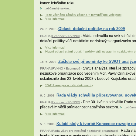
konce letošního roku.
::
občanský sektor
::
Teze věcného záměru zákona + formulář pro veřejnost
Více informací
Oblasti dotační politiky na rok 2009
24. 6. 2008 -
Vláda schválila na své schůzi dn
PRAHA [
Econnect / RVNNO
] -
dotační politiky vůči nestátním neziskovým organizacím pr
Více informací
Hlavní oblasti státní dotační politiky vůči nestátním neziskovým
Zašlete své připomínky ke SWOT analýze
16. 6. 2008 -
SWOT analýza, která je zpracová
PRAHA [
RVNNO / Econnect
] -
neziskové organizace pod vedením Mgr. Pavly Oriniakové, 
uskutečnilo dne 23. května 2008 v budově Krajského úřa
SWOT analýza a další dokumenty
Rada vlády schválila připravovanou nove
6. 6. 2008 -
Dne 30. května schválila Rada v
PRAHA [
Econnect / RVNNO
] -
především větší průhlednost nadačního sektoru.
::
občans
Více informací
Kulaté stoly k tvorbě Koncepce rozvoje p
5. 5. 2008 -
Rada vlád
PRAHA [
Rada vlády pro nestátní neziskové organizace
] -
tvorbu Koncepce rozvoje podpory neziskového sektoru s od