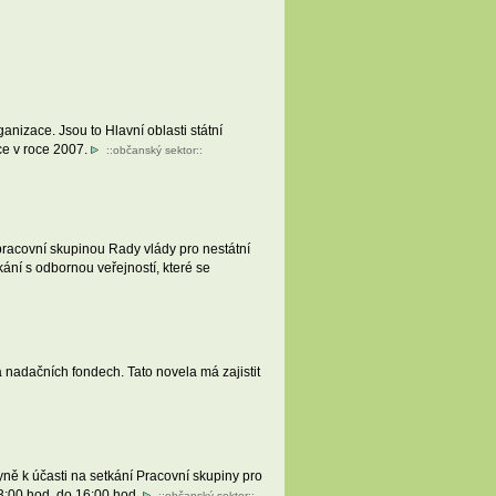
nizace. Jsou to Hlavní oblasti státní
ce v roce 2007.
::
občanský sektor
::
racovní skupinou Rady vlády pro nestátní
ání s odbornou veřejností, které se
nadačních fondech. Tato novela má zajistit
ě k účasti na setkání Pracovní skupiny pro
13:00 hod. do 16:00 hod.
::
občanský sektor
::