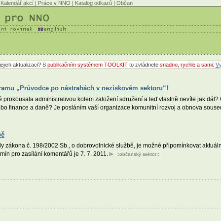
Kalendář akcí
|
Práce v NNO
|
Katalog odkazů
|
Občan
jejich aktualizaci? S
publikačním systémem TOOLKIT
to zvládnete
snadno, rychle a sami
:
Vy
gramu „Průvodce po nástrahách v neziskovém sektoru“!
 prokousala administrativou kolem založení sdružení a teď vlastně nevíte jak dál? 
 nebo finance a daně? Je posláním vaší organizace komunitní rozvoj a obnova sou
bě
ly zákona č. 198/2002 Sb., o dobrovolnické službě, je možné připomínkovat aktuáln
rmín pro zasílání komentářů je 7. 7. 2011.
::
občanský sektor
::