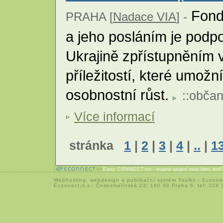
Fond 
PRAHA [
Nadace VIA
] -
a jeho posláním je podp
Ukrajině zpřístupněním 
příležitostí, které umožní
osobnostní růst.
::
občan
Více informací
stránka
1
|
2
|
3
|
4
|
..
|
1
Easy CONNECTion
- snadné spojení mezi lidmi, kteř
Webhosting
,
webdesign
a
publikační systém Toolkit
-
Econne
Econnect,o.s.; Českomalínská 23; 160 00 Praha 6; tel: 224