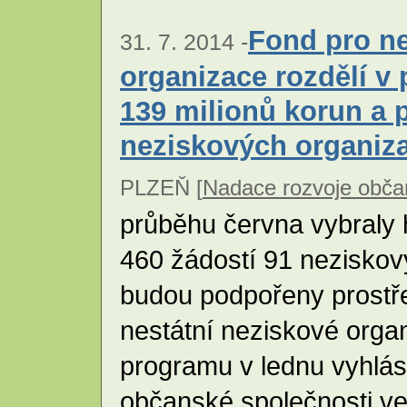
Fond pro ne
31. 7. 2014 -
organizace rozdělí v 
139 milionů korun a 
neziskových organiza
PLZEŇ [
Nadace rozvoje obča
průběhu června vybraly 
460 žádostí 91 neziskov
budou podpořeny prostř
nestátní neziskové orga
programu v lednu vyhlás
občanské společnosti ve