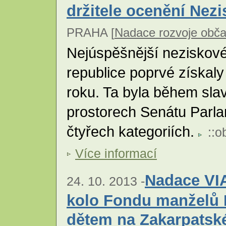
držitele ocenění Nez
PRAHA [
Nadace rozvoje obča
Nejúspěšnější neziskov
republice poprvé získal
roku. Ta byla během sla
prostorech Senátu Parl
čtyřech kategoriích.
::
o
Více informací
Nadace VIA
24. 10. 2013 -
kolo Fondu manželů
dětem na Zakarpatské