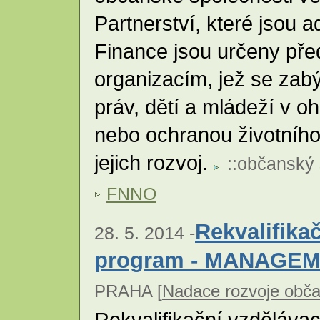
Partnerství, které jsou 
Finance jsou určeny př
organizacím, jež se zab
práv, dětí a mládeží v oh
nebo ochranou životního 
jejich rozvoj.
::
občanský 
FNNO
Rekvalifika
28. 5. 2014 -
program - MANAGE
PRAHA [
Nadace rozvoje obča
Rekvalifikační vzděláva