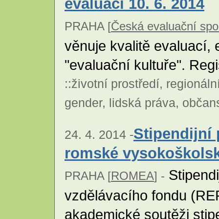
evaluací 10. 6. 2014
PRAHA [
Česká evaluační spo
věnuje kvalitě evaluací,
"evaluační kultuře". Reg
::
životní prostředí
,
regionáln
gender
,
lidská práva
,
občans
Stipendijní
24. 4. 2014 -
romské vysokoškolsk
Stipend
PRAHA [
ROMEA
] -
vzdělávacího fondu (REF
akademické soutěži sti