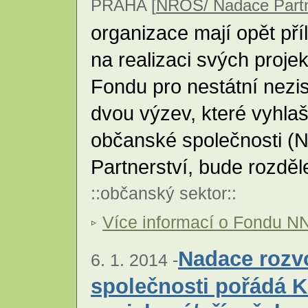
PRAHA [
NROS/ Nadace Partn
organizace mají opět pří
na realizaci svých proje
Fondu pro nestátní nez
dvou výzev, které vyhla
občanské společnosti 
Partnerství, bude rozdě
::
občanský sektor
::
Více informací o Fondu N
Nadace rozv
6. 1. 2014 -
společnosti pořádá 