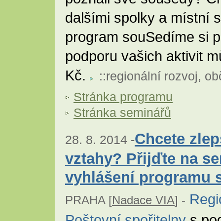
dalšími spolky a místní
program souSedíme si p
podporu vašich aktivit m
Kč.
::
regionální rozvoj
,
ob
Stránka programu
Stránka seminářů
Chcete zle
28. 8. 2014 -
vztahy? Přijďte na s
vyhlášení programu 
Regi
PRAHA [
Nadace VIA
] -
Poštovní spořitelny
s po