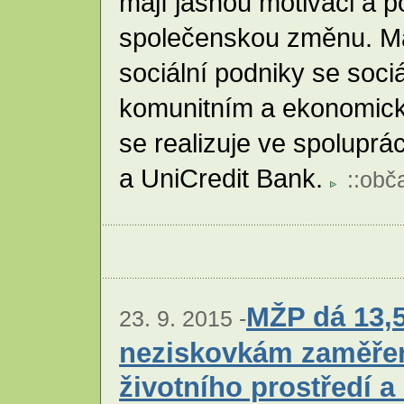
mají jasnou motivaci a po
společenskou změnu. Má
sociální podniky se soci
komunitním a ekonomic
se realizuje ve spoluprá
a UniCredit Bank.
::
obč
MŽP dá 13,5
23. 9. 2015 -
neziskovkám zaměře
životního prostředí a