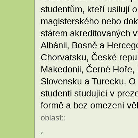
studentům, kteří usilují
magisterského nebo dokt
státem akreditovaných 
Albánii, Bosně a Herceg
Chorvatsku, České repu
Makedonii, Černé Hoře,
Slovensku a Turecku. O
studenti studující v pre
formě a bez omezení vě
oblast
::