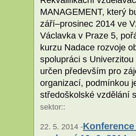
MANAGEMENT, který bud
září–prosinec 2014 ve V
Václavka v Praze 5, poř
kurzu Nadace rozvoje o
spolupráci s Univerzitou
určen především pro zá
organizací, podmínkou 
středoškolské vzdělání 
sektor
::
Konference 
22. 5. 2014 -