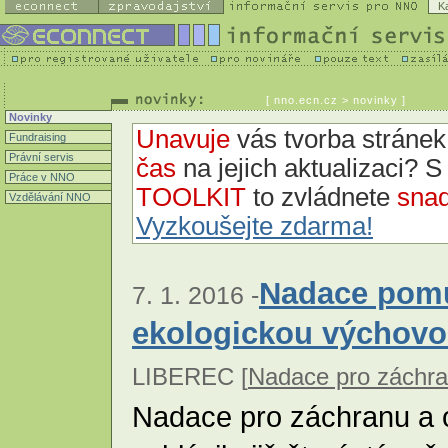
K
[
nno.ecn.cz
> novinky ]
Novinky
Unavuje
vás tvorba strán
Fundraising
Právní servis
čas
na jejich aktualizaci? 
Práce v NNO
TOOLKIT
to zvládnete
snad
Vzdělávání NNO
Vyzkoušejte zdarma!
Nadace pomů
7. 1. 2016 -
ekologickou výchov
LIBEREC [
Nadace pro záchra
Nadace pro záchranu a 