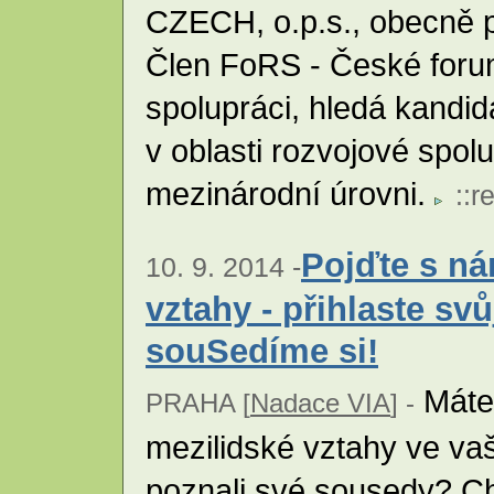
CZECH, o.p.s., obecně 
Člen FoRS - České foru
spolupráci, hledá kandid
v oblasti rozvojové spol
mezinárodní úrovni.
::
r
Pojďte s ná
10. 9. 2014 -
vztahy - přihlaste sv
souSedíme si!
Máte 
PRAHA [
Nadace VIA
] -
mezilidské vztahy ve vaš
poznali své sousedy? Ch