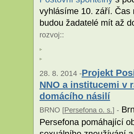
vyhlásíme 10. září. Čas 
budou žadatelé mít až do
rozvoj
::
Projekt Pos
28. 8. 2014 -
NNO a institucemi v 
domácího násilí
Brn
BRNO [
Persefona o. s.
] -
Persefona pomáhající ob
sexuálního zneužívání a 