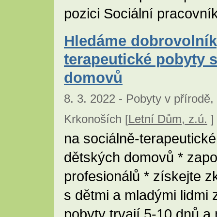
pozici Sociální pracovní
Hledáme dobrovolníky
terapeutické pobyty 
domovů
8. 3. 2022 - Pobyty v přírodě,
Krkonoších [
Letní Dům, z.ú.
]
na sociálně-terapeutické
dětských domovů * zapo
profesionálů * získejte 
s dětmi a mladými lidmi
pobyty trvají 5-10 dnů a 