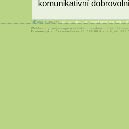
komunikativní dobrovolni
Easy CONNECTion
- snadné spojení mezi lidmi, kteř
Webhosting
,
webdesign
a
publikační systém Toolkit
-
Econne
Econnect,o.s.; Českomalínská 23; 160 00 Praha 6; tel: 224