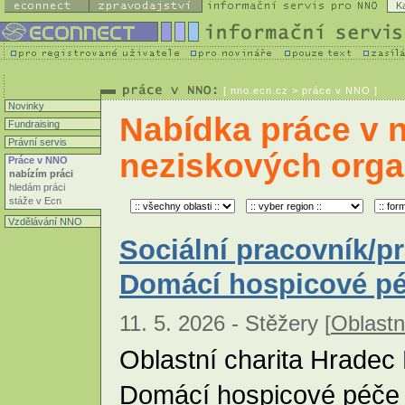
K
[
nno.ecn.cz
> práce v NNO ]
Novinky
Nabídka práce v 
Fundraising
Právní servis
neziskových orga
Práce v NNO
nabízím práci
hledám práci
stáže v Ecn
Vzdělávání NNO
Sociální pracovník/p
Domácí hospicové p
11. 5. 2026 - Stěžery [
Oblastn
Oblastní charita Hradec
Domácí hospicové péče 